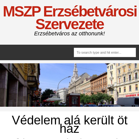
MSZP Erzsébetvárosi
Szervezete
Erzsébetváros az otthonunk!
Védelem alá került öt
ház