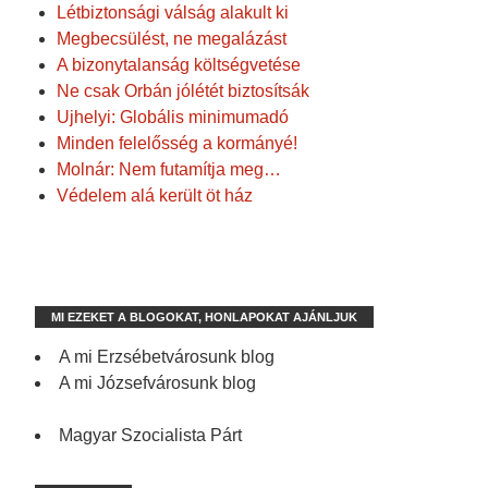
Létbiztonsági válság alakult ki
Megbecsülést, ne megalázást
A bizonytalanság költségvetése
Ne csak Orbán jólétét biztosítsák
Ujhelyi: Globális minimumadó
Minden felelősség a kormányé!
Molnár: Nem futamítja meg…
Védelem alá került öt ház
MI EZEKET A BLOGOKAT, HONLAPOKAT AJÁNLJUK
A mi Erzsébetvárosunk blog
A mi Józsefvárosunk blog
Magyar Szocialista Párt