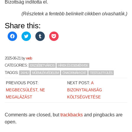
Bizottság indította el.
(Részletek a fentebb belinkelt cikkben olvashatók.)
Share this:
Click
Click
Click
Click
to
to
to
to
share
share
share
share
on
on
on
on
Facebook
Twitter
Tumblr
Pocket
(Opens
(Opens
(Opens
(Opens
in
in
in
in
2025-06-21
by
web
new
new
new
new
window)
window)
window)
window)
CATEGORIES:
ERZSÉBETVÁROS
HÍREK ÉS ESEMÉNYEK
TAGGS:
24.HU
MŰEMLÉKVÉDELEM
ÖNKORMÁNYZAT
TESTÜLETI ÜLÉS
PREVIOUS POST:
NEXT POST:
A
MEGBECSÜLÉST, NE
BIZONYTALANSÁG
MEGALÁZÁST
KÖLTSÉGVETÉSE
Comments are closed, but
trackbacks
and pingbacks are
open.