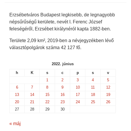
Erzsébetváros Budapest legkisebb, de legnagyobb
népsűrűségű kerülete, nevét I. Ferenc József
feleségéről, Erzsébet királynéról kapta 1882-ben.
Területe 2,09 km², 2019-ben a névjegyzékben lévő
választópolgárok száma 42 127 fő.
2022. június
h
K
s
c
p
s
v
1
2
3
4
5
6
7
8
9
10
11
12
13
14
15
16
17
18
19
20
21
22
23
24
25
26
27
28
29
30
« máj