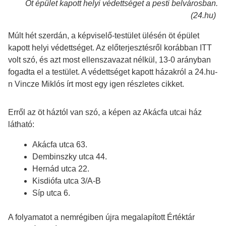
Öt épület kapott helyi védettséget a pesti belvárosban.
(24.hu)
Múlt hét szerdán, a képviselő-testület ülésén öt épület
kapott helyi védettséget. Az előterjesztésről korábban ITT
volt szó, és azt most ellenszavazat nélkül, 13-0 arányban
fogadta el a testület. A védettséget kapott házakról a 24.hu-
n Vincze Miklós írt most egy igen részletes cikket.
Erről az öt háztól van szó, a képen az Akácfa utcai ház
látható:
Akácfa utca 63.
Dembinszky utca 44.
Hernád utca 22.
Kisdiófa utca 3/A-B
Síp utca 6.
A folyamatot a nemrégiben újra megalapított Értéktár