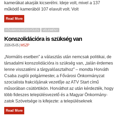
kamerákat akarják kicserélni. Ideje volt, mivel a 137
működő kamerából 107 elavult volt. Volt
Read More
FŐVÁROSI KÖZGYŰLÉS
VÉLEMÉNY
Konszolidációra is szükség van
2026-05-05
|
MSZP
„Normális esetben” a választás után nemcsak politikai, de
társadalmi konszolidációra is szükség van, „talán érdemes
lenne visszatérni a tárgyalóasztalhoz” – mondta Horváth
Csaba zuglói polgármester, a Fővárosi Önkormányzat
szocialista frakciójának vezetője az ATV Start című
műsorában csütörtökön. Horváthot az után kérdezték, hogy
több fideszes településvezető és a Magyar Önkormány-
zatok Szövetsége is kifejezte: a településeknek
Read More