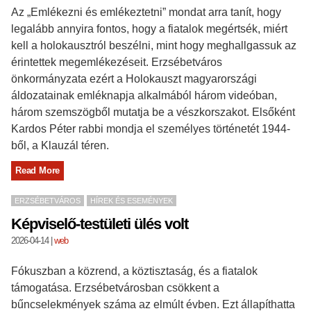
Az „Emlékezni és emlékeztetni” mondat arra tanít, hogy
legalább annyira fontos, hogy a fiatalok megértsék, miért
kell a holokausztról beszélni, mint hogy meghallgassuk az
érintettek megemlékezéseit. Erzsébetváros
önkormányzata ezért a Holokauszt magyarországi
áldozatainak emléknapja alkalmából három videóban,
három szemszögből mutatja be a vészkorszakot. Elsőként
Kardos Péter rabbi mondja el személyes történetét 1944-
ből, a Klauzál téren.
Read More
ERZSÉBETVÁROS
HÍREK ÉS ESEMÉNYEK
Képviselő-testületi ülés volt
2026-04-14
|
web
Fókuszban a közrend, a köztisztaság, és a fiatalok
támogatása. Erzsébetvárosban csökkent a
bűncselekmények száma az elmúlt évben. Ezt állapíthatta