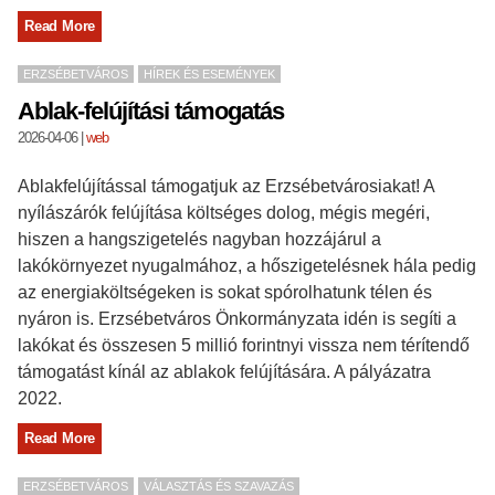
Read More
ERZSÉBETVÁROS
HÍREK ÉS ESEMÉNYEK
Ablak-felújítási támogatás
2026-04-06
|
web
Ablakfelújítással támogatjuk az Erzsébetvárosiakat! A
nyílászárók felújítása költséges dolog, mégis megéri,
hiszen a hangszigetelés nagyban hozzájárul a
lakókörnyezet nyugalmához, a hőszigetelésnek hála pedig
az energiaköltségeken is sokat spórolhatunk télen és
nyáron is. Erzsébetváros Önkormányzata idén is segíti a
lakókat és összesen 5 millió forintnyi vissza nem térítendő
támogatást kínál az ablakok felújítására. A pályázatra
2022.
Read More
ERZSÉBETVÁROS
VÁLASZTÁS ÉS SZAVAZÁS