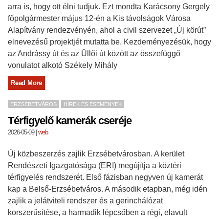
arra is, hogy ott élni tudjuk. Ezt mondta Karácsony Gergely
főpolgármester május 12-én a Kis távolságok Városa
Alapítvány rendezvényén, ahol a civil szervezet „Új körút”
elnevezésű projektjét mutatta be. Kezdeményezésük, hogy
az Andrássy út és az Üllői út között az összefüggő
vonulatot alkotó Székely Mihály
Read More
ERZSÉBETVÁROS
HÍREK ÉS ESEMÉNYEK
Térfigyelő kamerák cseréje
2026-05-09
|
web
Új közbeszerzés zajlik Erzsébetvárosban. A kerület
Rendészeti Igazgatósága (ERI) megújítja a köztéri
térfigyelés rendszerét. Első fázisban negyven új kamerát
kap a Belső-Erzsébetváros. A második etapban, még idén
zajlik a jelátviteli rendszer és a gerinchálózat
korszerűsítése, a harmadik lépcsőben a régi, elavult