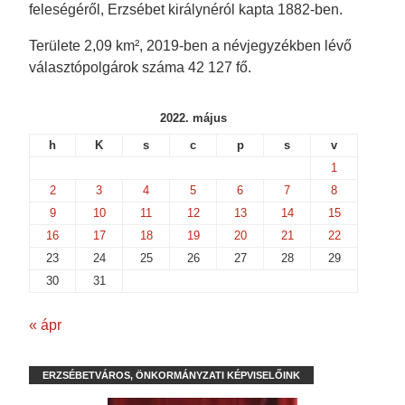
feleségéről, Erzsébet királynéról kapta 1882-ben.
Területe 2,09 km², 2019-ben a névjegyzékben lévő
választópolgárok száma 42 127 fő.
2022. május
h
K
s
c
p
s
v
1
2
3
4
5
6
7
8
9
10
11
12
13
14
15
16
17
18
19
20
21
22
23
24
25
26
27
28
29
30
31
« ápr
ERZSÉBETVÁROS, ÖNKORMÁNYZATI KÉPVISELŐINK