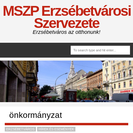
MSZP Erzsébetvárosi
Szervezete
Erzsébetváros az otthonunk!
önkormányzat
ERZSÉBETVÁROS
HÍREK ÉS ESEMÉNYEK