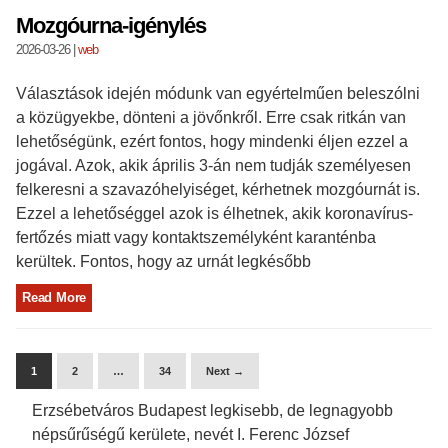
Mozgóurna-igénylés
2026-03-26
|
web
Választások idején módunk van egyértelműen beleszólni
a közügyekbe, dönteni a jövőnkről. Erre csak ritkán van
lehetőségünk, ezért fontos, hogy mindenki éljen ezzel a
jogával. Azok, akik április 3-án nem tudják személyesen
felkeresni a szavazóhelyiséget, kérhetnek mozgóurnát is.
Ezzel a lehetőséggel azok is élhetnek, akik koronavírus-
fertőzés miatt vagy kontaktszemélyként karanténba
kerültek. Fontos, hogy az urnát legkésőbb
Read More
1
2
…
34
Next →
Erzsébetváros Budapest legkisebb, de legnagyobb
népsűrűségű kerülete, nevét I. Ferenc József