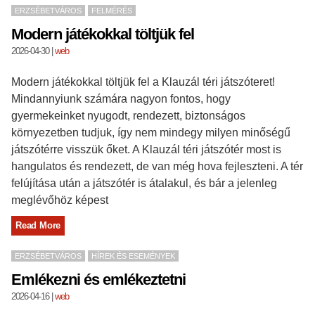
ERZSÉBETVÁROS
FELMÉRÉS
Modern játékokkal töltjük fel
2026-04-30
|
web
Modern játékokkal töltjük fel a Klauzál téri játszóteret!
Mindannyiunk számára nagyon fontos, hogy
gyermekeinket nyugodt, rendezett, biztonságos
környezetben tudjuk, így nem mindegy milyen minőségű
játszótérre visszük őket. A Klauzál téri játszótér most is
hangulatos és rendezett, de van még hova fejleszteni. A tér
felújítása után a játszótér is átalakul, és bár a jelenleg
meglévőhöz képest
Read More
ERZSÉBETVÁROS
HÍREK ÉS ESEMÉNYEK
Emlékezni és emlékeztetni
2026-04-16
|
web