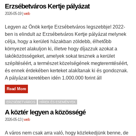
Erzsébetváros Kertje pályázat
2026-05-19
|
web
Legyen az Önök kertje Erzsébetváros legszebbje! 2022-
ben is elindult az Erzsébetváros Kertje pályázat melynek
célja, hogy a kerületi házakban zöldebb, élhetőbb
környezet alakuljon ki, illetve hogy díjazzuk azokat a
lakóközösségeket, amelyek sokat tesznek a kerület
szépítéséért, a természet közelségének megteremtéséért,
és ennek érdekében kerteket alakítanak ki és gondoznak.
A pályázat keretében idén 1.000.000 forint áll
Read More
ERZSÉBETVÁROS
HÍREK ÉS ESEMÉNYEK
A köztér legyen a közösségé
2026-05-13
|
web
A város nem csak arra való, hogy közlekedjünk benne, de