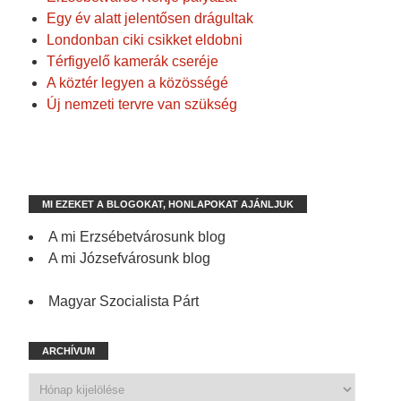
Egy év alatt jelentősen drágultak
Londonban ciki csikket eldobni
Térfigyelő kamerák cseréje
A köztér legyen a közösségé
Új nemzeti tervre van szükség
MI EZEKET A BLOGOKAT, HONLAPOKAT AJÁNLJUK
A mi Erzsébetvárosunk blog
A mi Józsefvárosunk blog
Magyar Szocialista Párt
ARCHÍVUM