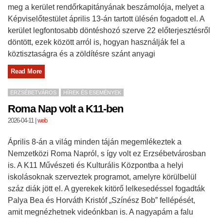
meg a kerület rendőrkapitányának beszámolója, melyet a
Képviselőtestület április 13-án tartott ülésén fogadott el. A
kerület legfontosabb döntéshozó szerve 22 előterjesztésről
döntött, ezek között arról is, hogyan használják fel a
köztisztaságra és a zöldítésre szánt anyagi
Read More
ERZSÉBETVÁROS
HÍREK ÉS ESEMÉNYEK
Roma Nap volt a K11-ben
2026-04-11
|
web
Április 8-án a világ minden táján megemlékeztek a
Nemzetközi Roma Napról, s így volt ez Erzsébetvárosban
is. A K11 Művészeti és Kulturális Központba a helyi
iskolásoknak szerveztek programot, amelyre körülbelül
száz diák jött el. A gyerekek kitörő lelkesedéssel fogadták
Palya Bea és Horváth Kristóf „Színész Bob” fellépését,
amit megnézhetnek videónkban is. A nagyapám a falu