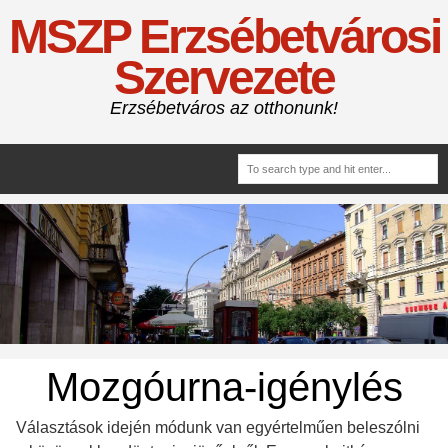
MSZP Erzsébetvárosi
Szervezete
Erzsébetváros az otthonunk!
Mozgóurna-igénylés
Választások idején módunk van egyértelműen beleszólni