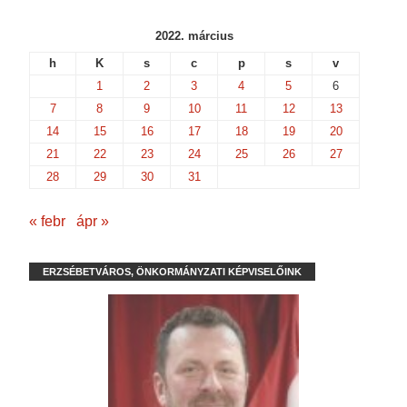
2022. március
h
K
s
c
p
s
v
1
2
3
4
5
6
7
8
9
10
11
12
13
14
15
16
17
18
19
20
21
22
23
24
25
26
27
28
29
30
31
« febr
ápr »
ERZSÉBETVÁROS, ÖNKORMÁNYZATI KÉPVISELŐINK