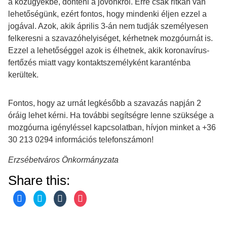
a közügyekbe, dönteni a jövőnkről. Erre csak ritkán van
lehetőségünk, ezért fontos, hogy mindenki éljen ezzel a
jogával. Azok, akik április 3-án nem tudják személyesen
felkeresni a szavazóhelyiséget, kérhetnek mozgóurnát is.
Ezzel a lehetőséggel azok is élhetnek, akik koronavírus-
fertőzés miatt vagy kontaktszemélyként karanténba
kerültek.
Fontos, hogy az urnát legkésőbb a szavazás napján 2
óráig lehet kérni. Ha további segítségre lenne szüksége a
mozgóurna igényléssel kapcsolatban, hívjon minket a +36
30 213 0294 információs telefonszámon!
Erzsébetváros Önkormányzata
Share this:
C
C
C
C
l
l
l
l
i
i
i
i
c
c
c
c
k
k
k
k