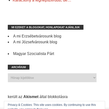
Karácsony a legnépszerűbb, de…
MI EZEKET A BLOGOKAT, HONLAPOKAT AJÁNLJUK
A mi Erzsébetvárosunk blog
A mi Józsefvárosunk blog
Magyar Szocialista Párt
ARCHÍVUM
1 198 spam
került az
Akismet
által blokkolásra
Privacy & Cookies: This site uses cookies. By continuing to use this