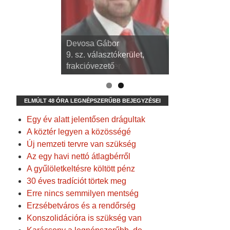
dr. Kispál Tibor
Devosa Gábor
3. sz. választókerület,
9. sz. választókerület,
alpolgármester
frakcióvezető
ELMÚLT 48 ÓRA LEGNÉPSZERŰBB BEJEGYZÉSEI
Egy év alatt jelentősen drágultak
A köztér legyen a közösségé
Új nemzeti tervre van szükség
Az egy havi nettó átlagbérről
A gyűlöletkeltésre költött pénz
30 éves tradíciót törtek meg
Erre nincs semmilyen mentség
Erzsébetváros és a rendőrség
Konszolidációra is szükség van