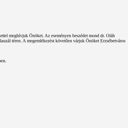
elettel meghívjuk Önöket. Az eseményen beszédet mond dr. Oláh
 Klauzál téren. A megemlékezést követően várjuk Önöket Erzsébetváros
ben.