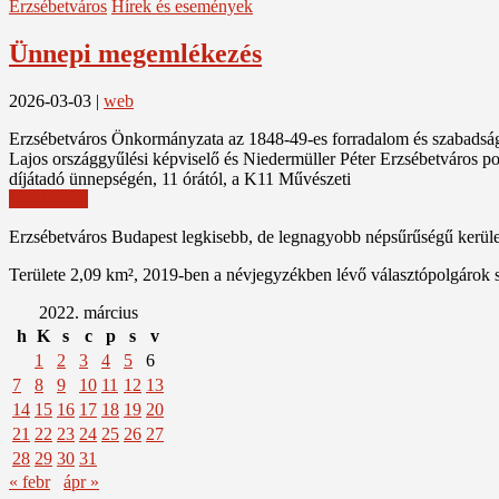
Erzsébetváros
Hírek és események
Ünnepi megemlékezés
2026-03-03
|
web
Erzsébetváros Önkormányzata az 1848-49-es forradalom és szabadságh
Lajos országgyűlési képviselő és Niedermüller Péter Erzsébetváros p
díjátadó ünnepségén, 11 órától, a K11 Művészeti
Read More
Erzsébetváros Budapest legkisebb, de legnagyobb népsűrűségű kerülete
Területe 2,09 km², 2019-ben a névjegyzékben lévő választópolgárok 
2022. március
h
K
s
c
p
s
v
1
2
3
4
5
6
7
8
9
10
11
12
13
14
15
16
17
18
19
20
21
22
23
24
25
26
27
28
29
30
31
« febr
ápr »