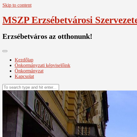
Skip to content
MSZP Erzsébetvárosi Szervezet
Erzsébetváros az otthonunk!
Kezdőlap
Önkormányzati képviselőink
Önkormányzat
Kapcsolat