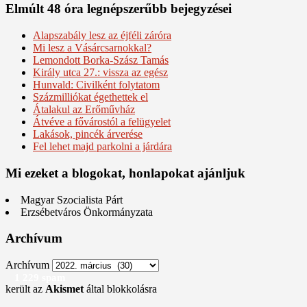
Elmúlt 48 óra legnépszerűbb bejegyzései
Alapszabály lesz az éjféli záróra
Mi lesz a Vásárcsarnokkal?
Lemondott Borka-Szász Tamás
Király utca 27.: vissza az egész
Hunvald: Civilként folytatom
Százmilliókat égethettek el
Átalakul az Erőművház
Átvéve a fővárostól a felügyelet
Lakások, pincék árverése
Fel lehet majd parkolni a járdára
Mi ezeket a blogokat, honlapokat ajánljuk
Magyar Szocialista Párt
Erzsébetváros Önkormányzata
Archívum
Archívum
1 229 spam
került az
Akismet
által blokkolásra