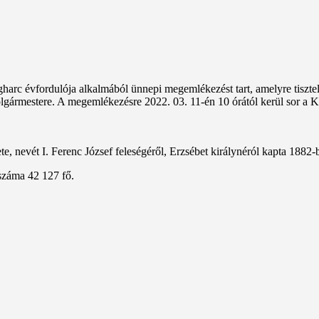
arc évfordulója alkalmából ünnepi megemlékezést tart, amelyre tiszt
olgármestere. A megemlékezésre 2022. 03. 11-én 10 órától kerül sor a
, nevét I. Ferenc József feleségéről, Erzsébet királynéról kapta 1882-
száma 42 127 fő.