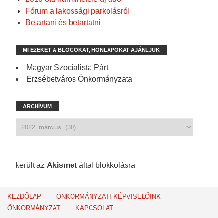
Fórum a lakossági parkolásról
Betartani és betartatni
MI EZEKET A BLOGOKAT, HONLAPOKAT AJÁNLJUK
Magyar Szocialista Párt
Erzsébetváros Önkormányzata
ARCHÍVUM
1 217 spam
került az
Akismet
által blokkolásra
KEZDŐLAP
ÖNKORMÁNYZATI KÉPVISELŐINK
ÖNKORMÁNYZAT
KAPCSOLAT