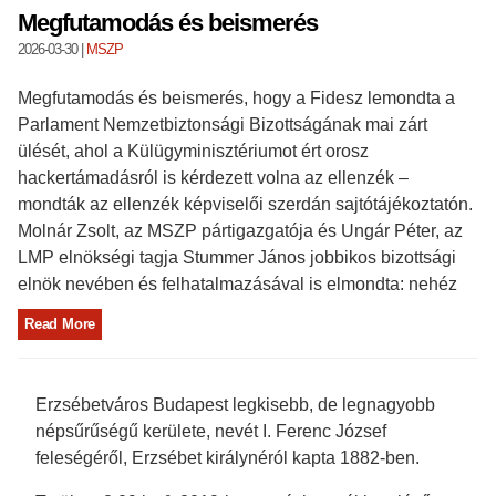
Megfutamodás és beismerés
2026-03-30
|
MSZP
Megfutamodás és beismerés, hogy a Fidesz lemondta a
Parlament Nemzetbiztonsági Bizottságának mai zárt
ülését, ahol a Külügyminisztériumot ért orosz
hackertámadásról is kérdezett volna az ellenzék –
mondták az ellenzék képviselői szerdán sajtótájékoztatón.
Molnár Zsolt, az MSZP pártigazgatója és Ungár Péter, az
LMP elnökségi tagja Stummer János jobbikos bizottsági
elnök nevében és felhatalmazásával is elmondta: nehéz
Read More
Erzsébetváros Budapest legkisebb, de legnagyobb
népsűrűségű kerülete, nevét I. Ferenc József
feleségéről, Erzsébet királynéról kapta 1882-ben.