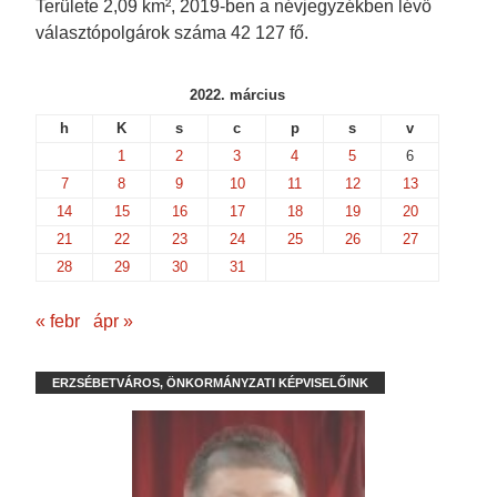
Területe 2,09 km², 2019-ben a névjegyzékben lévő
választópolgárok száma 42 127 fő.
2022. március
h
K
s
c
p
s
v
1
2
3
4
5
6
7
8
9
10
11
12
13
14
15
16
17
18
19
20
21
22
23
24
25
26
27
28
29
30
31
« febr
ápr »
ERZSÉBETVÁROS, ÖNKORMÁNYZATI KÉPVISELŐINK