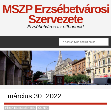
MSZP Erzsébetvárosi
Szervezete
Erzsébetváros az otthonunk!
március 30, 2022
HÍREK ÉS ESEMÉNYEK
ÜGYEK