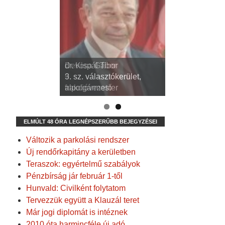
dr. Kispál Tibor
Devosa Gábor
3. sz. választókerület,
9. sz. választókerület,
alpolgármester
frakcióvezető
ELMÚLT 48 ÓRA LEGNÉPSZERŰBB BEJEGYZÉSEI
Változik a parkolási rendszer
Új rendőrkapitány a kerületben
Teraszok: egyértelmű szabályok
Pénzbírság jár február 1-től
Hunvald: Civilként folytatom
Tervezzük együtt a Klauzál teret
Már jogi diplomát is intéznek
2010 óta harmincféle új adó