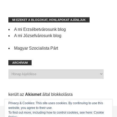
MI EZEKET A BLOGOKAT, HONLAPOKAT AJÁNLJUK
A mi Erzsébetvárosunk blog
A mi Józsefvárosunk blog
Magyar Szocialista Párt
ARCHÍVUM
1 201 spam
került az
Akismet
által blokkolásra
Privacy & Cookies: This site uses cookies. By continuing to use this
website, you agree to their use.
KEZDŐLAP
ÖNKORMÁNYZATI KÉPVISELŐINK
To find out more, including how to control cookies, see here: Cookie