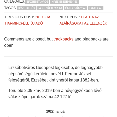
CATEGORIES:
ERZSÉBETVÁROS
HÍREK ÉS ESEMÉNYEK
a
a
a
a
r
r
r
r
TAGGS:
KÖZLEKEDÉS
LAKOSSÁGI FÓRUM
ÖNKORMÁNYZAT
PARKOLÁS
e
e
e
e
o
o
o
o
n
n
n
n
PREVIOUS POST:
2010 ÓTA
NEXT POST:
LEADTA AZ
F
T
T
P
a
w
u
o
HARMINCFÉLE ÚJ ADÓ
ALÁÍRÁSOKAT AZ ELLENZÉK
c
i
m
c
e
t
b
k
b
t
l
e
o
e
r
t
o
r
(
(
Comments are closed, but
trackbacks
and pingbacks are
k
(
O
O
(
O
p
p
open.
O
p
e
e
p
e
n
n
e
n
s
s
n
s
i
i
s
i
n
n
i
n
n
n
n
n
e
e
Erzsébetváros Budapest legkisebb, de legnagyobb
n
e
w
w
e
w
w
w
népsűrűségű kerülete, nevét I. Ferenc József
w
w
i
i
w
i
n
n
feleségéről, Erzsébet királynéról kapta 1882-ben.
i
n
d
d
n
d
o
o
d
o
w
w
Területe 2,09 km², 2019-ben a névjegyzékben lévő
o
w
)
)
w
)
választópolgárok száma 42 127 fő.
)
2022. január