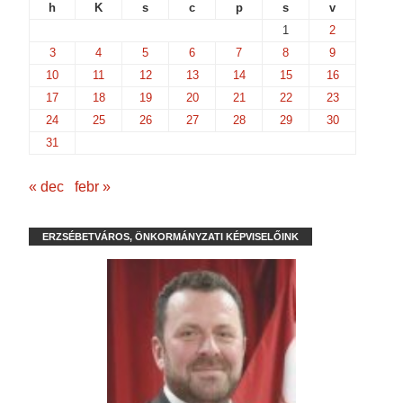
h
K
s
c
p
s
v
1
2
3
4
5
6
7
8
9
10
11
12
13
14
15
16
17
18
19
20
21
22
23
24
25
26
27
28
29
30
31
« dec
febr »
ERZSÉBETVÁROS, ÖNKORMÁNYZATI KÉPVISELŐINK