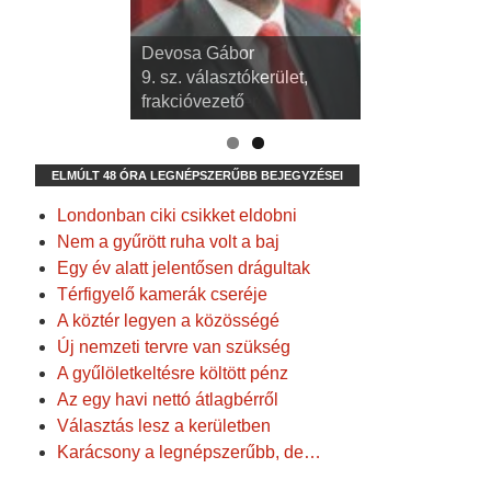
dr. Kispál Tibor
Devosa Gábor
3. sz. választókerület,
9. sz. választókerület,
alpolgármester
frakcióvezető
ELMÚLT 48 ÓRA LEGNÉPSZERŰBB BEJEGYZÉSEI
Londonban ciki csikket eldobni
Nem a gyűrött ruha volt a baj
Egy év alatt jelentősen drágultak
Térfigyelő kamerák cseréje
A köztér legyen a közösségé
Új nemzeti tervre van szükség
A gyűlöletkeltésre költött pénz
Az egy havi nettó átlagbérről
Választás lesz a kerületben
Karácsony a legnépszerűbb, de…