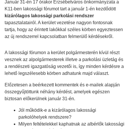
Január 31-én 17 órakor Erzsébetváros önkormányzata a
K11-ben lakossági fórumot tart a január 1-én kezdődött
kizárólagos lakossági parkolási rendszer
tapasztalatairól. A kerület vezetése nagyon fontosnak
tartja, hogy az érintett lakókkal széles körben egyeztessen
az új rendszerrel kapcsolatban felmerülő kérdésekről.
A lakossági fórumon a kerület polgármesterén kívül részt
vesznek az alpolgármesterek illetve a parkolási üzletág és
a rendészeti igazgatóság vezetői is, így minden kérdésre a
lehető legszélesebb körben adhatunk majd választ.
Előzetesen a beérkezett kommentek és e-mailek alapján
összegyűjtöttunk néhány kérdést, amelyek egészen
biztosan előkerülnek január 31-én.
Jól működik-e a kizárólagos lakossági
parkolóhelyek rendszere?
Milyen feltételekkel kaphatnak az albérlők lakossági