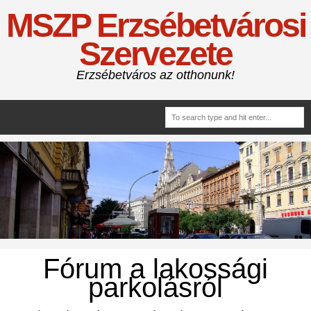
MSZP Erzsébetvárosi
Szervezete
Erzsébetváros az otthonunk!
Fórum a lakossági
parkolásról