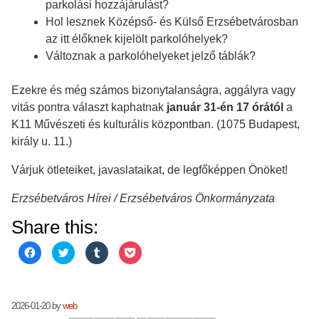
parkolási hozzájárulást?
Hol lesznek Középső- és Külső Erzsébetvárosban
az itt élőknek kijelölt parkolóhelyek?
Változnak a parkolóhelyeket jelző táblák?
Ezekre és még számos bizonytalanságra, aggályra vagy
vitás pontra választ kaphatnak
január 31-én 17 órától
a
K11 Művészeti és kulturális központban. (1075 Budapest,
király u. 11.)
Várjuk ötleteiket, javaslataikat, de legfőképpen Önöket!
Erzsébetváros Hírei / Erzsébetváros Önkormányzata
Share this:
C
C
C
C
l
l
l
l
i
i
i
i
c
c
c
c
k
k
k
k
t
t
t
t
o
o
o
o
2026-01-20
by
web
s
s
s
s
h
h
h
h