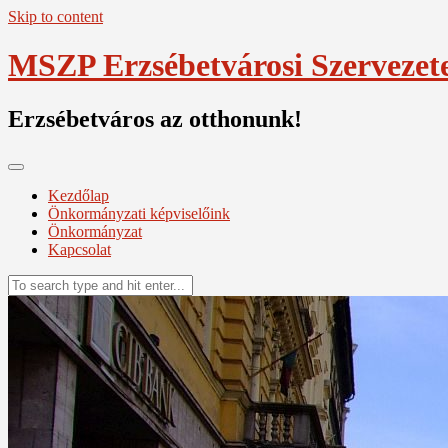
Skip to content
MSZP Erzsébetvárosi Szervezet
Erzsébetváros az otthonunk!
Kezdőlap
Önkormányzati képviselőink
Önkormányzat
Kapcsolat