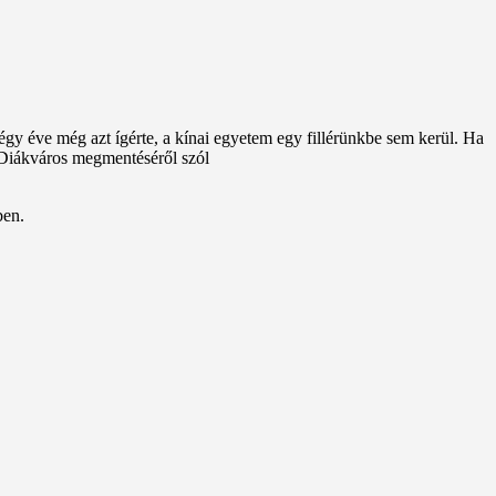
 éve még azt ígérte, a kínai egyetem egy fillérünkbe sem kerül. Ha
 Diákváros megmentéséről szól
ben.