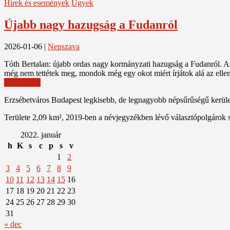
Hírek és események
Ügyek
Újabb nagy hazugság a Fudanról
2026-01-06
|
Nepszava
Tóth Bertalan: újabb ordas nagy kormányzati hazugság a Fudanról. A
még nem tettétek meg, mondok még egy okot miért írjátok alá az ell
Read More
Erzsébetváros Budapest legkisebb, de legnagyobb népsűrűségű kerülete
Területe 2,09 km², 2019-ben a névjegyzékben lévő választópolgárok 
2022. január
h
K
s
c
p
s
v
1
2
3
4
5
6
7
8
9
10
11
12
13
14
15
16
17
18
19
20
21
22
23
24
25
26
27
28
29
30
31
« dec