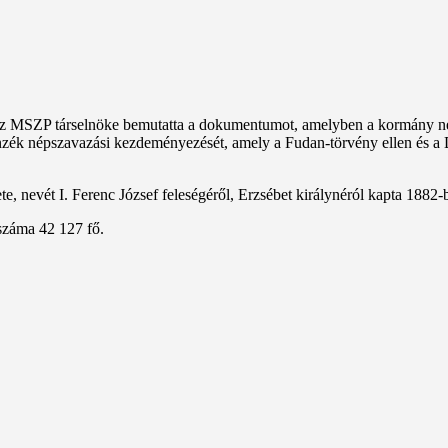
z MSZP társelnöke bemutatta a dokumentumot, amelyben a kormány négy
enzék népszavazási kezdeményezését, amely a Fudan-törvény ellen és a
, nevét I. Ferenc József feleségéről, Erzsébet királynéról kapta 1882-
száma 42 127 fő.