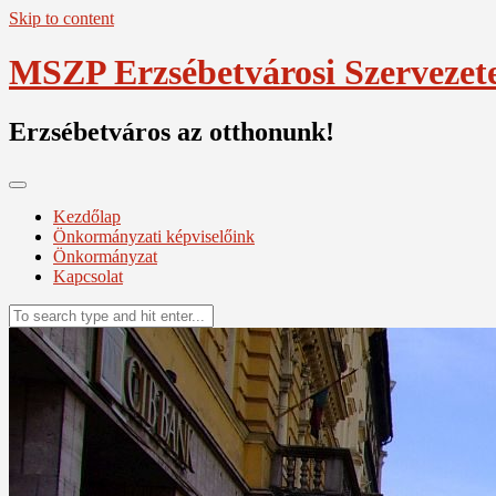
Skip to content
MSZP Erzsébetvárosi Szervezet
Erzsébetváros az otthonunk!
Kezdőlap
Önkormányzati képviselőink
Önkormányzat
Kapcsolat