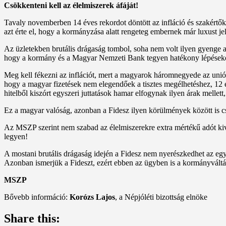
Csökkenteni kell az élelmiszerek áfáját!
Tavaly novemberben 14 éves rekordot döntött az infláció és szakértők 
azt érte el, hogy a kormányzása alatt rengeteg embernek már luxust je
Az üzletekben brutális drágaság tombol, soha nem volt ilyen gyenge a f
hogy a kormány és a Magyar Nemzeti Bank tegyen hatékony lépéseket a
Meg kell fékezni az inflációt, mert a magyarok háromnegyede az uniós 
hogy a magyar fizetések nem elegendőek a tisztes megélhetéshez, 12 é
hitelből kiszórt egyszeri juttatások hamar elfogynak ilyen árak mellet
Ez a magyar valóság, azonban a Fidesz ilyen körülmények között is cs
Az MSZP szerint nem szabad az élelmiszerekre extra mértékű adót kive
legyen!
A mostani brutális drágaság idején a Fidesz nem nyerészkedhet az e
Azonban ismerjük a Fideszt, ezért ebben az ügyben is a kormányváltás
MSZP
Bővebb információ:
Korózs Lajos
, a Népjóléti bizottság elnöke
Share this: