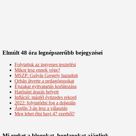
Elmúlt 48 óra legnépszerűbb bejegyzései
Folytatjuk az ingyenes tesztelést
Mikor lesz ennek vége?
MSZP: Gulyás Gergely hazudott
Orbán átverte a pedagógusokat
Éjszakai nyitvatartás korlátozása
Hatósági árazás helyett
Infláció: másfél évtizedes rekord
2022: folytatódni fog a drágulás
Április 3-án lesz a választás
Meg lehet élni havi 47 ezerből?
Mi ezeket a blogokat, honlapokat ajánljuk