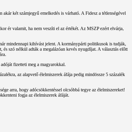
an akár két számjegyű emelkedés is várható. A Fidesz a tétlenségével
kor ér valamit, ha nem veszíti el az értékét. Az MSZP ezért elvárja,
ár mindennapi kihívást jelent. A kormánypárti politikusok is tudják,
 és szó nélkül adták a megalázóan kevés nyugdíjat. A választás előtt
ára.
adóját fizetteti meg a magyarokkal.
ázalékra, az alapvető élelmiszerek áfája pedig mindössze 5 százalék
ge arra, hogy adócsökkentéssel olcsóbbá tegye az élelmiszereket!
kenteni fogja az élelmiszerek áfáját.