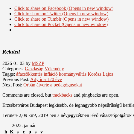
Click to share on Facebook (Opens in new window)
Click to share on Twitter (Opens in new window)
Click to share on Tumblr (Opens in new window)
Click to share on Pocket (Opens in new window)
Related
2026-01-03
by
MSZP
Categories:
Gazdaság
Vélemény
Taggs:
áfacsökkentés
infláció
kormányváltás
Korózs Lajos
Previous Post:
Ady írta 120 éve
Next Post:
Orbán átverte a pedagógusokat
Comments are closed, but
trackbacks
and pingbacks are open.
Erzsébetváros Budapest legkisebb, de legnagyobb népsűrűségű kerülete
Területe 2,09 km², 2019-ben a névjegyzékben lévő választópolgárok 
2022. január
h
K
s
c
p
s
v