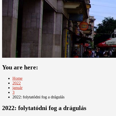
You are here:
Home
2022
január
3
2022: folytatódni fog a drágulás
2022: folytatódni fog a drágulás