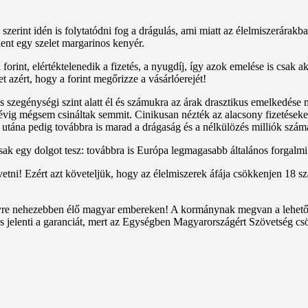
szerint idén is folytatódni fog a drágulás, ami miatt az élelmiszerárakb
lent egy szelet margarinos kenyér.
orint, elértéktelenedik a fizetés, a nyugdíj, így azok emelése is csak ak
zért, hogy a forint megőrizze a vásárlóerejét!
szegénységi szint alatt él és számukra az árak drasztikus emelkedése m
vig mégsem csináltak semmit. Cinikusan nézték az alacsony fizetéseket,
t, utána pedig továbbra is marad a drágaság és a nélkülözés milliók szám
ak egy dolgot tesz: továbbra is Európa legmagasabb általános forgalmi 
tni! Ezért azt követeljük, hogy az élelmiszerek áfája csökkenjen 18 sz
gyre nehezebben élő magyar embereken! A kormánynak megvan a lehetősé
 jelenti a garanciát, mert az Egységben Magyarországért Szövetség csök