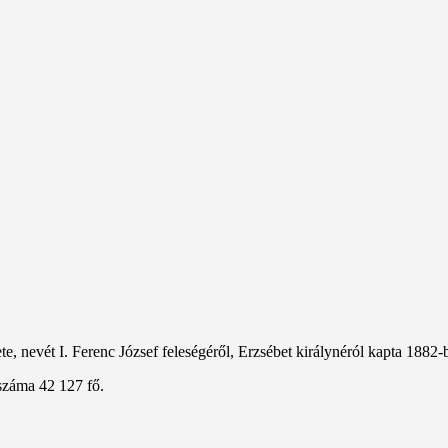
, nevét I. Ferenc József feleségéről, Erzsébet királynéról kapta 1882-
száma 42 127 fő.