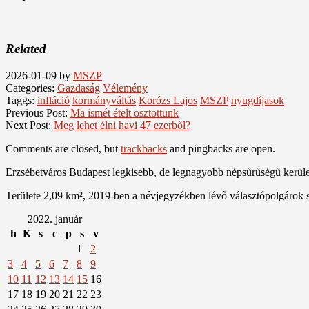
Related
2026-01-09
by
MSZP
Categories:
Gazdaság
Vélemény
Taggs:
infláció
kormányváltás
Korózs Lajos
MSZP
nyugdíjasok
Previous Post:
Ma ismét ételt osztottunk
Next Post:
Meg lehet élni havi 47 ezerből?
Comments are closed, but
trackbacks
and pingbacks are open.
Erzsébetváros Budapest legkisebb, de legnagyobb népsűrűségű kerülete
Területe 2,09 km², 2019-ben a névjegyzékben lévő választópolgárok 
2022. január
h
K
s
c
p
s
v
1
2
3
4
5
6
7
8
9
10
11
12
13
14
15
16
17
18
19
20
21
22
23