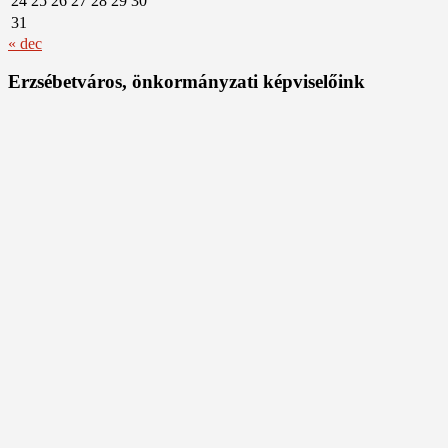
24
25
26
27
28
29
30
31
« dec
Erzsébetváros, önkormányzati képviselőink