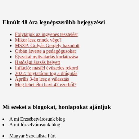
Elmúlt 48 óra legnépszerűbb bejegyzései
Folytatjuk az ingyenes tesztelést
Mikor lesz ennek vége?
MSZP: Gulyás Gergely hazudott
Orbán átverte a pedagógusokat
Éjszakai nyitvatartás korlátozása
Hatósági árazás helyett
Infláció: másfél évtizedes rekord
2022: folytatódni fog a drágulás
Április 3-án lesz a választás
Meg lehet élni havi 47 ezerből?
Mi ezeket a blogokat, honlapokat ajánljuk
A mi Erzsébetvárosunk blog
A mi Józsefvárosunk blog
Magyar Szocialista Párt