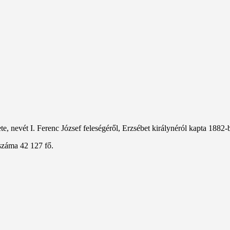
, nevét I. Ferenc József feleségéről, Erzsébet királynéról kapta 1882-
száma 42 127 fő.