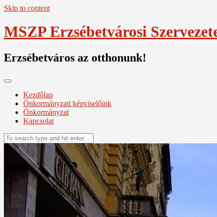
Skip to content
MSZP Erzsébetvárosi Szervezet
Erzsébetváros az otthonunk!
Kezdőlap
Önkormányzati képviselőink
Önkormányzat
Kapcsolat