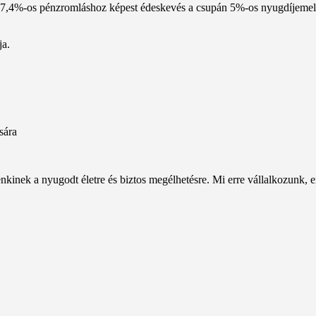
osan 7,4%-os pénzromláshoz képest édeskevés a csupán 5%-os nyugdíjemel
ja.
sára
inek a nyugodt életre és biztos megélhetésre. Mi erre vállalkozunk, err