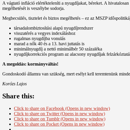
A vágtató infláció elértékteleníti a nyugdíjakat, béreket. A hivatal
megélhetését is veszélybe sodorja.
Megbecsülés, tisztelet és biztos megélhetés – ez az MSZP időspolitiká
társadalombiztosítási alapú nyugdíjrendszer
visszatérés a vegyes indexáláshoz
rugalmas nyugdíjba vonulás
marad a nők 40 és a 13. havi juttatás is
minimálnyugdíj a nettó minimálbér 50 százaléka
nyugdíjkorrekciós program az alacsony nyugdíjak felzárkóztatá
A megoldás: kormányváltás!
Gondoskodó államra van szükség, mert esélyt kell teremtenünk mindenk
Korózs Lajos
Share this:
Click to share on Facebook (Opens in new window)
Click to share on Twitter (Opens in new window)
Click to share on Tumblr (Opens in new window)
Click to share on Pocket (Opens in new window)