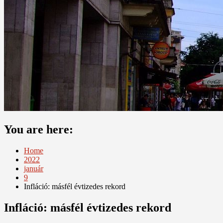
You are here:
Home
2022
január
9
Infláció: másfél évtizedes rekord
Infláció: másfél évtizedes rekord