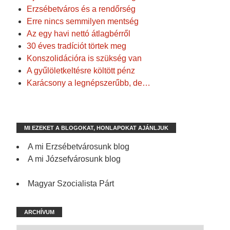
Erzsébetváros és a rendőrség
Erre nincs semmilyen mentség
Az egy havi nettó átlagbérről
30 éves tradíciót törtek meg
Konszolidációra is szükség van
A gyűlöletkeltésre költött pénz
Karácsony a legnépszerűbb, de…
MI EZEKET A BLOGOKAT, HONLAPOKAT AJÁNLJUK
A mi Erzsébetvárosunk blog
A mi Józsefvárosunk blog
Magyar Szocialista Párt
ARCHÍVUM