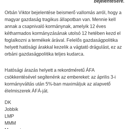
bejelentésére.
Orbán Viktor bejelentése beismerő vallomás arról, hogy a
magyar gazdaság tragikus állapotban van. Mennie kell
annak a csapnivaló kormánynak, amelyik 12 éves
kétharmados kormányzásának utolsó 12 hetében kezd el
foglalkozni a termékek árával. Felelős gazdaságpolitika
helyett hatósági árakkal kezelik a vágtató drágulást, ez az
orbáni gazdaságpolitika teljes kudarca.
Hatósági árazás helyett a rekordméretű ÁFA
csökkentésével segítenénk az embereket: az április 3-i
kormányváltás után 5%-ban maximáljuk az alapvető
élelmiszerek ÁFÁ-ját.
DK
Jobbik
LMP
MMM