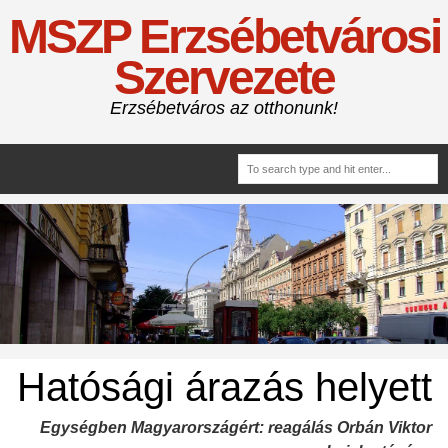
MSZP Erzsébetvárosi
Szervezete
Erzsébetváros az otthonunk!
Hatósági árazás helyett
Egységben Magyarországért: reagálás Orbán Viktor