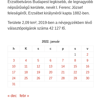
s
i
n
n
Erzsébetváros Budapest legkisebb, de legnagyobb
i
n
n
n
n
n
e
e
népsűrűségű kerülete, nevét I. Ferenc József
n
e
w
w
e
w
w
w
feleségéről, Erzsébet királynéról kapta 1882-ben.
w
w
i
i
w
i
n
n
i
n
d
d
Területe 2,09 km², 2019-ben a névjegyzékben lévő
n
d
o
o
d
o
w
w
választópolgárok száma 42 127 fő.
o
w
)
)
w
)
)
2022. január
h
K
s
c
p
s
v
1
2
3
4
5
6
7
8
9
10
11
12
13
14
15
16
17
18
19
20
21
22
23
24
25
26
27
28
29
30
31
« dec
febr »