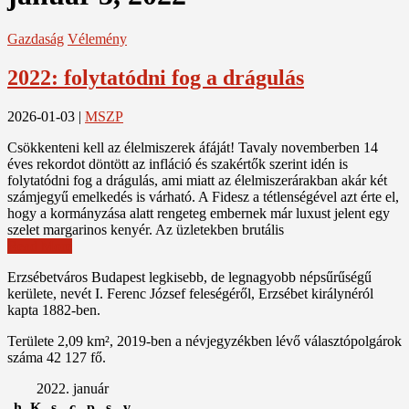
Gazdaság
Vélemény
2022: folytatódni fog a drágulás
2026-01-03
|
MSZP
Csökkenteni kell az élelmiszerek áfáját! Tavaly novemberben 14
éves rekordot döntött az infláció és szakértők szerint idén is
folytatódni fog a drágulás, ami miatt az élelmiszerárakban akár két
számjegyű emelkedés is várható. A Fidesz a tétlenségével azt érte el,
hogy a kormányzása alatt rengeteg embernek már luxust jelent egy
szelet margarinos kenyér. Az üzletekben brutális
Read More
Erzsébetváros Budapest legkisebb, de legnagyobb népsűrűségű
kerülete, nevét I. Ferenc József feleségéről, Erzsébet királynéról
kapta 1882-ben.
Területe 2,09 km², 2019-ben a névjegyzékben lévő választópolgárok
száma 42 127 fő.
2022. január
h
K
s
c
p
s
v