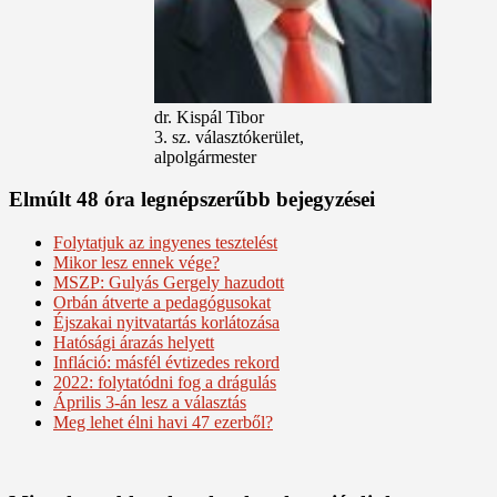
dr. Kispál Tibor
3. sz. választókerület,
alpolgármester
Elmúlt 48 óra legnépszerűbb bejegyzései
Folytatjuk az ingyenes tesztelést
Mikor lesz ennek vége?
MSZP: Gulyás Gergely hazudott
Orbán átverte a pedagógusokat
Éjszakai nyitvatartás korlátozása
Hatósági árazás helyett
Infláció: másfél évtizedes rekord
2022: folytatódni fog a drágulás
Április 3-án lesz a választás
Meg lehet élni havi 47 ezerből?