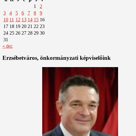
1
2
3
4
5
6
7
8
9
10
11
12
13
14
15
16
17
18
19
20
21
22
23
24
25
26
27
28
29
30
31
« dec
Erzsébetváros, önkormányzati képviselőink