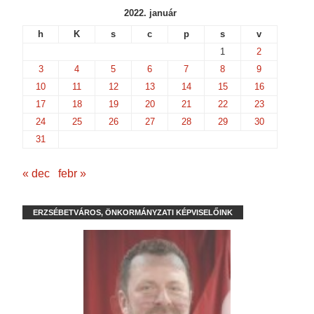
2022. január
h
K
s
c
p
s
v
1
2
3
4
5
6
7
8
9
10
11
12
13
14
15
16
17
18
19
20
21
22
23
24
25
26
27
28
29
30
31
« dec
febr »
ERZSÉBETVÁROS, ÖNKORMÁNYZATI KÉPVISELŐINK