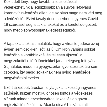
Köztudott tény, hogy továbbra is az oltással
védekezhetünk a legbiztosabban a súlyos lefolyású
koronavírus-fertőzés ellen, de az oltás maga nem véd meg
a fertőzéstől. Ezért tavaly decemberben ingyenes Covid-
19 szűréssel segítettük a lakókat és a kerület dolgozóit,
hogy megbizonyosodjanak egészségükről.
A tapasztalatok azt mutatják, hogy a vírus terjedése az új
évben sem csökken, sőt, az új Omikron variáns sokkal
fertőzőbb a korábbiaknál és teljesen újszerű, a
megszokottól eltérő tünetekkel jár a betegség lefolyása.
Sajnálatos módon a gyógyszertári gyorstesztek ára sem
csökken, így pedig sokaknak nem nyílik lehetősége
megvásárolni ezeket.
Ezért Erzsébetvárosban folytatjuk a lakosság ingyenes
szűrését, hiszen most különösen fontos a védekezés.
Várunk minden erzsébetvárosi lakost és dolgozót –
regisztráció nélkül – az Akácfa utca 61. szám alatt.