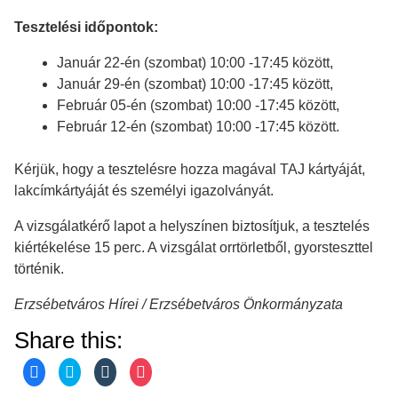
Tesztelési időpontok:
Január 22-én (szombat) 10:00 -17:45 között,
Január 29-én (szombat) 10:00 -17:45 között,
Február 05-én (szombat) 10:00 -17:45 között,
Február 12-én (szombat) 10:00 -17:45 között.
Kérjük, hogy a tesztelésre hozza magával TAJ kártyáját,
lakcímkártyáját és személyi igazolványát.
A vizsgálatkérő lapot a helyszínen biztosítjuk, a tesztelés
kiértékelése 15 perc. A vizsgálat orrtörletből, gyorsteszttel
történik.
Erzsébetváros Hírei / Erzsébetváros Önkormányzata
Share this:
C
C
C
C
l
l
l
l
i
i
i
i