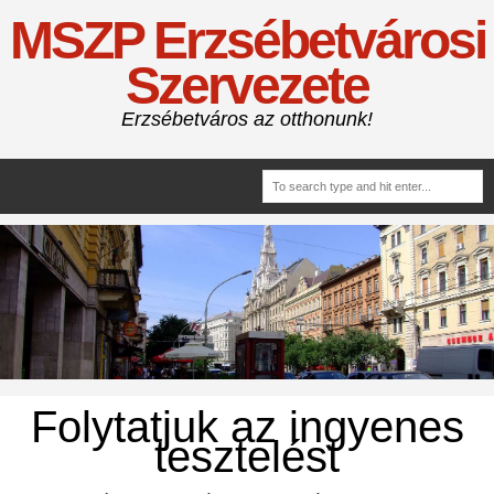
MSZP Erzsébetvárosi
Szervezete
Erzsébetváros az otthonunk!
Folytatjuk az ingyenes
tesztelést