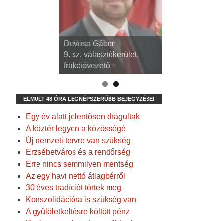
dr. Kispál Tibor
Devosa Gábor
3. sz. választókerület,
9. sz. választókerület,
alpolgármester
frakcióvezető
ELMÚLT 48 ÓRA LEGNÉPSZERŰBB BEJEGYZÉSEI
Egy év alatt jelentősen drágultak
A köztér legyen a közösségé
Új nemzeti tervre van szükség
Erzsébetváros és a rendőrség
Erre nincs semmilyen mentség
Az egy havi nettó átlagbérről
30 éves tradíciót törtek meg
Konszolidációra is szükség van
A gyűlöletkeltésre költött pénz