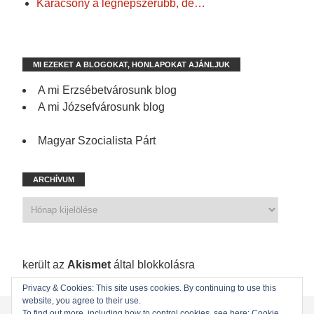
Karácsony a legnépszerűbb, de…
MI EZEKET A BLOGOKAT, HONLAPOKAT AJÁNLJUK
A mi Erzsébetvárosunk blog
A mi Józsefvárosunk blog
Magyar Szocialista Párt
ARCHÍVUM
1 198 spam
került az
Akismet
által blokkolásra
Privacy & Cookies: This site uses cookies. By continuing to use this
website, you agree to their use.
KEZDŐLAP
ÖNKORMÁNYZATI KÉPVISELŐINK
To find out more, including how to control cookies, see here: Cookie