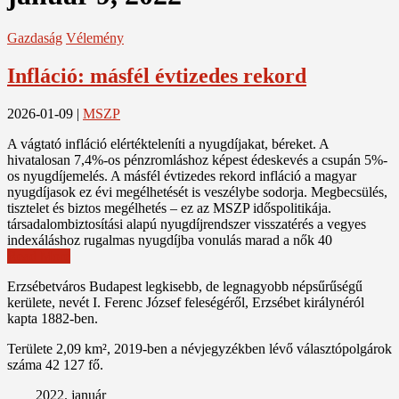
Gazdaság
Vélemény
Infláció: másfél évtizedes rekord
2026-01-09
|
MSZP
A vágtató infláció elértékteleníti a nyugdíjakat, béreket. A
hivatalosan 7,4%-os pénzromláshoz képest édeskevés a csupán 5%-
os nyugdíjemelés. A másfél évtizedes rekord infláció a magyar
nyugdíjasok ez évi megélhetését is veszélybe sodorja. Megbecsülés,
tisztelet és biztos megélhetés – ez az MSZP időspolitikája.
társadalombiztosítási alapú nyugdíjrendszer visszatérés a vegyes
indexáláshoz rugalmas nyugdíjba vonulás marad a nők 40
Read More
Erzsébetváros Budapest legkisebb, de legnagyobb népsűrűségű
kerülete, nevét I. Ferenc József feleségéről, Erzsébet királynéról
kapta 1882-ben.
Területe 2,09 km², 2019-ben a névjegyzékben lévő választópolgárok
száma 42 127 fő.
2022. január