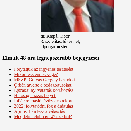
dr. Kispál Tibor
3. sz. választókerület,
alpolgármester
Elmúlt 48 óra legnépszerűbb bejegyzései
Folytatjuk az ingyenes tesztelést
Mikor lesz ennek vége?
MSZP: Gulyás Gergely hazudott
Orbán átverte a pedagógusokat
Éjszakai nyitvatartás korlátozása
Hatósági árazás helyett
Infláció: másfél évtizedes rekord
2022: folytatódni fog a drágulás
Április 3-án lesz a választás
Meg lehet élni havi 47 ezerből?