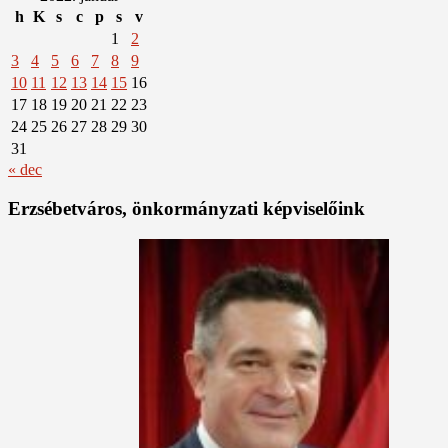
h
K
s
c
p
s
v
1
2
3
4
5
6
7
8
9
10
11
12
13
14
15
16
17
18
19
20
21
22
23
24
25
26
27
28
29
30
31
« dec
Erzsébetváros, önkormányzati képviselőink