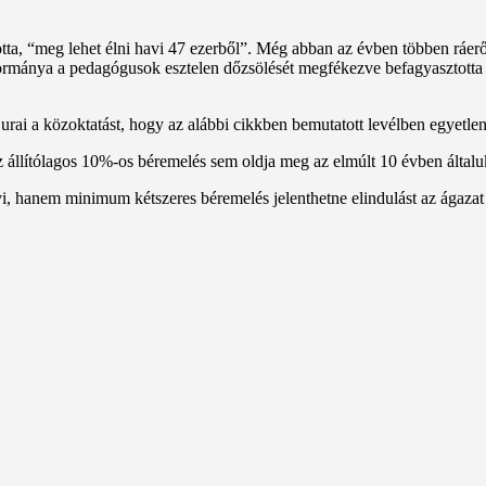
ta, “meg lehet élni havi 47 ezerből”. Még abban az évben többen ráerősí
ormánya a pedagógusok esztelen dőzsölését megfékezve befagyasztotta a 
 urai a közoktatást, hogy az alábbi cikkben bemutatott levélben egyetl
 állítólagos 10%-os béremelés sem oldja meg az elmúlt 10 évben általuk 
, hanem minimum kétszeres béremelés jelenthetne elindulást az ágazat r