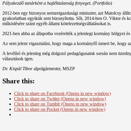
Pályakezdő tanárként a hajléktalanság fenyeget. (Portfolio)
2012-ben egy bizonyos nemzetgazdasági miniszter, azt Matolcsy állítot
gyakorlatban egyikük sem bizonyította. Sőt, 2014-ben O. Viktor és k
működésére szánt egyéb állami kötelezettségvállalásokat is.
2021-ben abba az állapotba vezérelték a jelenlegi kormány hölgyei és
Az sem jelent vigasztalást, hogy maga a kormányfő ismeri be, hogy az
A levélíró és jelenleg még dolgozó pedagógusaink sorsán nem tizednyi
választások igen.
Dr. Kispál Tibor
alpolgármester, MSZP
Share this:
Click to share on Facebook (Opens in new window)
Click to share on Twitter (Opens in new window)
Click to share on Tumblr (Opens in new window)
Click to share on Pocket (Opens in new window)