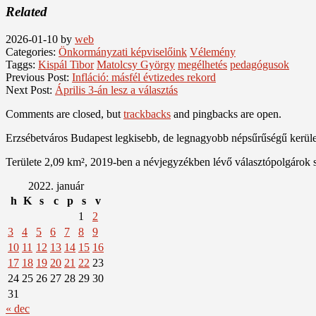
Related
2026-01-10
by
web
Categories:
Önkormányzati képviselőink
Vélemény
Taggs:
Kispál Tibor
Matolcsy György
megélhetés
pedagógusok
Previous Post:
Infláció: másfél évtizedes rekord
Next Post:
Április 3-án lesz a választás
Comments are closed, but
trackbacks
and pingbacks are open.
Erzsébetváros Budapest legkisebb, de legnagyobb népsűrűségű kerülete
Területe 2,09 km², 2019-ben a névjegyzékben lévő választópolgárok 
2022. január
h
K
s
c
p
s
v
1
2
3
4
5
6
7
8
9
10
11
12
13
14
15
16
17
18
19
20
21
22
23
24
25
26
27
28
29
30
31
« dec