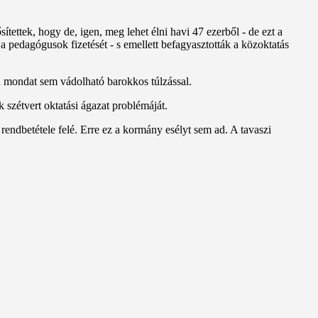
tettek, hogy de, igen, meg lehet élni havi 47 ezerből - de ezt a
pedagógusok fizetését - s emellett befagyasztották a közoktatás
en mondat sem vádolható barokkos túlzással.
szétvert oktatási ágazat problémáját.
endbetétele felé. Erre ez a kormány esélyt sem ad. A tavaszi