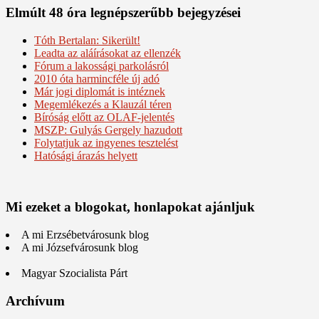
Elmúlt 48 óra legnépszerűbb bejegyzései
Tóth Bertalan: Sikerült!
Leadta az aláírásokat az ellenzék
Fórum a lakossági parkolásról
2010 óta harmincféle új adó
Már jogi diplomát is intéznek
Megemlékezés a Klauzál téren
Bíróság előtt az OLAF-jelentés
MSZP: Gulyás Gergely hazudott
Folytatjuk az ingyenes tesztelést
Hatósági árazás helyett
Mi ezeket a blogokat, honlapokat ajánljuk
A mi Erzsébetvárosunk blog
A mi Józsefvárosunk blog
Magyar Szocialista Párt
Archívum