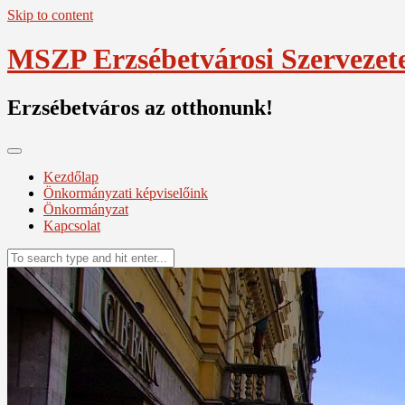
Skip to content
MSZP Erzsébetvárosi Szervezet
Erzsébetváros az otthonunk!
Kezdőlap
Önkormányzati képviselőink
Önkormányzat
Kapcsolat