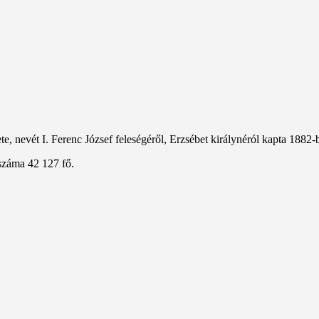
, nevét I. Ferenc József feleségéről, Erzsébet királynéról kapta 1882-
száma 42 127 fő.