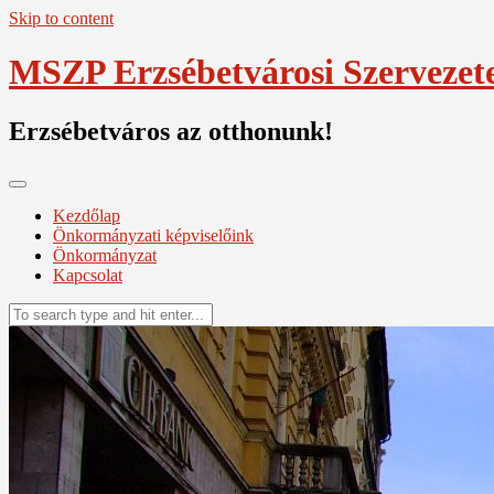
Skip to content
MSZP Erzsébetvárosi Szervezet
Erzsébetváros az otthonunk!
Kezdőlap
Önkormányzati képviselőink
Önkormányzat
Kapcsolat