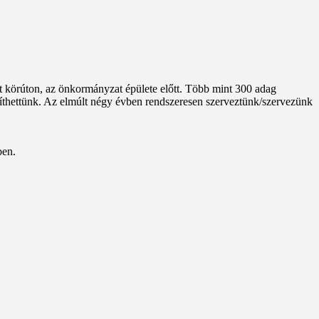
t körúton, az önkormányzat épülete előtt. Több mint 300 adag
íthettünk. Az elmúlt négy évben rendszeresen szerveztünk/szervezünk
ben.