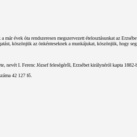
k a már évek óta rendszeresen megszervezett ételosztásunkat az Erzsébe
ogatást, köszönjük az önkénteseknek a munkájukat, köszönjük, hogy seg
, nevét I. Ferenc József feleségéről, Erzsébet királynéról kapta 1882-
száma 42 127 fő.