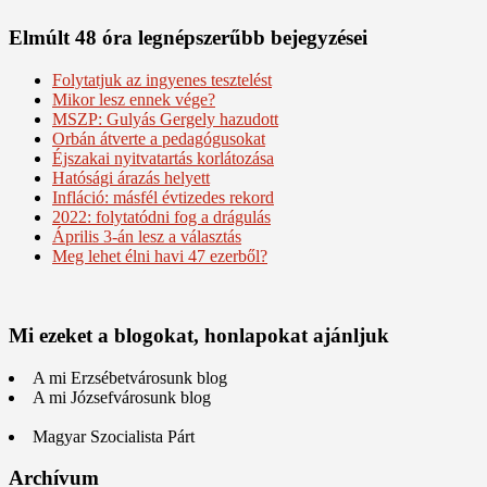
Elmúlt 48 óra legnépszerűbb bejegyzései
Folytatjuk az ingyenes tesztelést
Mikor lesz ennek vége?
MSZP: Gulyás Gergely hazudott
Orbán átverte a pedagógusokat
Éjszakai nyitvatartás korlátozása
Hatósági árazás helyett
Infláció: másfél évtizedes rekord
2022: folytatódni fog a drágulás
Április 3-án lesz a választás
Meg lehet élni havi 47 ezerből?
Mi ezeket a blogokat, honlapokat ajánljuk
A mi Erzsébetvárosunk blog
A mi Józsefvárosunk blog
Magyar Szocialista Párt
Archívum