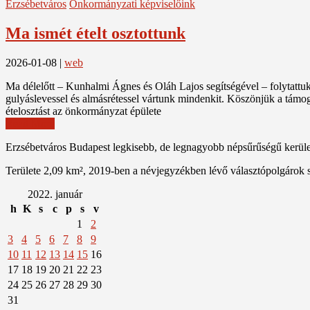
Erzsébetváros
Önkormányzati képviselőink
Ma ismét ételt osztottunk
2026-01-08
|
web
Ma délelőtt – Kunhalmi Ágnes és Oláh Lajos segítségével – folytattu
gulyáslevessel és almásrétessel vártunk mindenkit. Köszönjük a tám
ételosztást az önkormányzat épülete
Read More
Erzsébetváros Budapest legkisebb, de legnagyobb népsűrűségű kerülete
Területe 2,09 km², 2019-ben a névjegyzékben lévő választópolgárok 
2022. január
h
K
s
c
p
s
v
1
2
3
4
5
6
7
8
9
10
11
12
13
14
15
16
17
18
19
20
21
22
23
24
25
26
27
28
29
30
31