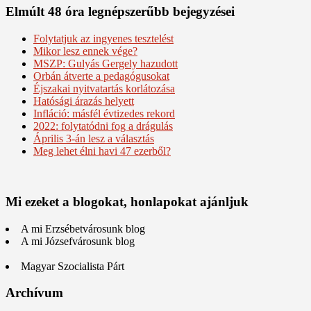
Elmúlt 48 óra legnépszerűbb bejegyzései
Folytatjuk az ingyenes tesztelést
Mikor lesz ennek vége?
MSZP: Gulyás Gergely hazudott
Orbán átverte a pedagógusokat
Éjszakai nyitvatartás korlátozása
Hatósági árazás helyett
Infláció: másfél évtizedes rekord
2022: folytatódni fog a drágulás
Április 3-án lesz a választás
Meg lehet élni havi 47 ezerből?
Mi ezeket a blogokat, honlapokat ajánljuk
A mi Erzsébetvárosunk blog
A mi Józsefvárosunk blog
Magyar Szocialista Párt
Archívum