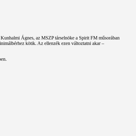
dta Kunhalmi Ágnes, az MSZP társelnöke a Spirit FM műsorában
inimálbérhez kötik. Az ellenzék ezen változtatni akar –
ben.