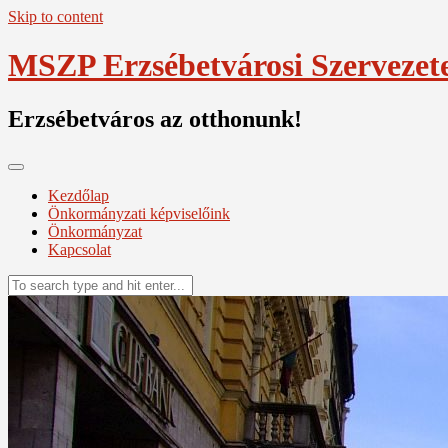
Skip to content
MSZP Erzsébetvárosi Szervezet
Erzsébetváros az otthonunk!
Kezdőlap
Önkormányzati képviselőink
Önkormányzat
Kapcsolat