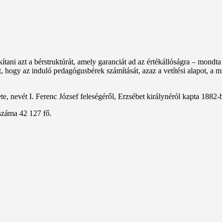
ítani azt a bérstruktúrát, amely garanciát ad az értékállóságra – mon
, hogy az induló pedagógusbérek számítását, azaz a vetítési alapot, a m
, nevét I. Ferenc József feleségéről, Erzsébet királynéról kapta 1882-
száma 42 127 fő.