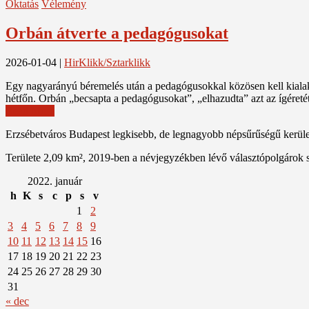
Oktatás
Vélemény
Orbán átverte a pedagógusokat
2026-01-04
|
HirKlikk/Sztarklikk
Egy nagyarányú béremelés után a pedagógusokkal közösen kell kialak
hétfőn. Orbán „becsapta a pedagógusokat”, „elhazudta” azt az ígéretét
Read More
Erzsébetváros Budapest legkisebb, de legnagyobb népsűrűségű kerülete
Területe 2,09 km², 2019-ben a névjegyzékben lévő választópolgárok 
2022. január
h
K
s
c
p
s
v
1
2
3
4
5
6
7
8
9
10
11
12
13
14
15
16
17
18
19
20
21
22
23
24
25
26
27
28
29
30
31
« dec