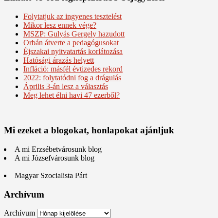
Folytatjuk az ingyenes tesztelést
Mikor lesz ennek vége?
MSZP: Gulyás Gergely hazudott
Orbán átverte a pedagógusokat
Éjszakai nyitvatartás korlátozása
Hatósági árazás helyett
Infláció: másfél évtizedes rekord
2022: folytatódni fog a drágulás
Április 3-án lesz a választás
Meg lehet élni havi 47 ezerből?
Mi ezeket a blogokat, honlapokat ajánljuk
A mi Erzsébetvárosunk blog
A mi Józsefvárosunk blog
Magyar Szocialista Párt
Archívum
Archívum