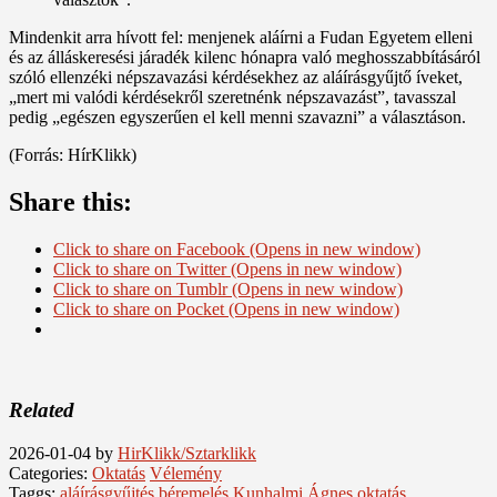
Mindenkit arra hívott fel: menjenek aláírni a Fudan Egyetem elleni
és az álláskeresési járadék kilenc hónapra való meghosszabbításáról
szóló ellenzéki népszavazási kérdésekhez az aláírásgyűjtő íveket,
„mert mi valódi kérdésekről szeretnénk népszavazást”, tavasszal
pedig „egészen egyszerűen el kell menni szavazni” a választáson.
(Forrás: HírKlikk)
Share this:
Click to share on Facebook (Opens in new window)
Click to share on Twitter (Opens in new window)
Click to share on Tumblr (Opens in new window)
Click to share on Pocket (Opens in new window)
Related
2026-01-04
by
HirKlikk/Sztarklikk
Categories:
Oktatás
Vélemény
Taggs:
aláírásgyűjtés
béremelés
Kunhalmi Ágnes
oktatás