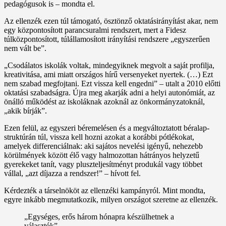
pedagógusok is – mondta el.
Az ellenzék ezen túl támogató, ösztönző oktatásirányítást akar, nem
egy központosított parancsuralmi rendszert, mert a Fidesz
túlközpontosított, túlállamosított irányítási rendszere „egyszerűen
nem vált be”.
„Csodálatos iskolák voltak, mindegyiknek megvolt a saját profilja,
kreativitása, ami miatt országos hírű versenyeket nyertek. (…) Ezt
nem szabad megfojtani. Ezt vissza kell engedni” – utalt a 2010 előtti
oktatási szabadságra. Újra meg akarják adni a helyi autonómiát, az
önálló működést az iskoláknak azoknál az önkormányzatoknál,
„akik bírják”.
Ezen felül, az egyszeri béremelésen és a megváltoztatott béralap-
struktúrán túl, vissza kell hozni azokat a korábbi pótlékokat,
amelyek differenciálnak: aki sajátos nevelési igényű, nehezebb
körülmények között élő vagy halmozottan hátrányos helyzetű
gyerekeket tanít, vagy pluszteljesítményt produkál vagy többet
vállal, „azt díjazza a rendszer!” – hívott fel.
Kérdezték a társelnököt az ellenzéki kampányról. Mint mondta,
egyre inkább megmutatkozik, milyen országot szeretne az ellenzék.
„Egységes, erős három hónapra készülhetnek a
választók”.