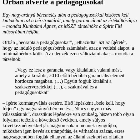
Orbán átverte a pedagógusokat
Egy nagyarányú béremelés után a pedagógusokkal közösen kell
kialakítani azt a bérstruktúrát, amely garanciát ad az értékállóságra
– mondta Kunhalmi Ágnes, az MSZP társelnöke a Spirit FM
műsorában hétfőn.
Orbán „becsapta a pedagógusokat”, „elhazudta” azt az ígéretét,
hogy az induló pedagógusbérek számítását, azaz a vetítési alapot, a
minimálbérhez kötik. Az ellenzék ezen változtatni akar – mondta a
társelnök.
„Vagy ez lesz a garancia, vagy kitalálunk valami mást,
amely a korábbi, 2010 előtti bértábla garanciális elemeit
hordozza magában. (…) Együtt fogjuk kitalálni a
szakszervezetekkel (…), a szakmával és a
pedagógusokkal”
– ígérte kormányváltás esetére. Első lépésként „bele kell, hogy
férjen” egy nagyarányú béremelés. „Nincs nagyon más
választásunk”, drasztikus lépésekre van szükség, hiszen több olyan
folyamat tetőzik a következő években, amely súlyos
következményekkel jár: nagyon sokan mennek nyugdíjba,
miközben igen kevés az utánpótlás, és várhatóan százas, ezres
nagyságrendben fogják elhagyni az állami szektort az oltatlan