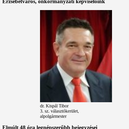
Erzsébetváros, önkormányzati képviselőink
dr. Kispál Tibor
3. sz. választókerület,
alpolgármester
Elmúlt 48 óra legnépszerűbb bejegyzései