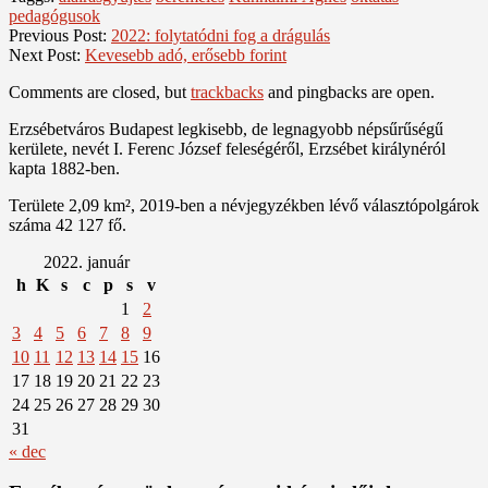
pedagógusok
Previous Post:
2022: folytatódni fog a drágulás
Next Post:
Kevesebb adó, erősebb forint
Comments are closed, but
trackbacks
and pingbacks are open.
Erzsébetváros Budapest legkisebb, de legnagyobb népsűrűségű
kerülete, nevét I. Ferenc József feleségéről, Erzsébet királynéról
kapta 1882-ben.
Területe 2,09 km², 2019-ben a névjegyzékben lévő választópolgárok
száma 42 127 fő.
2022. január
h
K
s
c
p
s
v
1
2
3
4
5
6
7
8
9
10
11
12
13
14
15
16
17
18
19
20
21
22
23
24
25
26
27
28
29
30
31
« dec