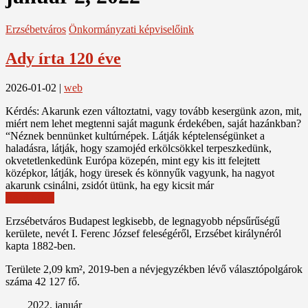
Erzsébetváros
Önkormányzati képviselőink
Ady írta 120 éve
2026-01-02
|
web
Kérdés: Akarunk ezen változtatni, vagy tovább kesergünk azon, mit,
miért nem lehet megtenni saját magunk érdekében, saját hazánkban?
“Néznek bennünket kultúrnépek. Látják képtelenségünket a
haladásra, látják, hogy szamojéd erkölcsökkel terpeszkedünk,
okvetetlenkedünk Európa közepén, mint egy kis itt felejtett
középkor, látják, hogy üresek és könnyűk vagyunk, ha nagyot
akarunk csinálni, zsidót ütünk, ha egy kicsit már
Read More
Erzsébetváros Budapest legkisebb, de legnagyobb népsűrűségű
kerülete, nevét I. Ferenc József feleségéről, Erzsébet királynéról
kapta 1882-ben.
Területe 2,09 km², 2019-ben a névjegyzékben lévő választópolgárok
száma 42 127 fő.
2022. január