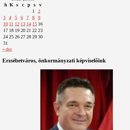
h
K
s
c
p
s
v
1
2
3
4
5
6
7
8
9
10
11
12
13
14
15
16
17
18
19
20
21
22
23
24
25
26
27
28
29
30
31
« dec
Erzsébetváros, önkormányzati képviselőink