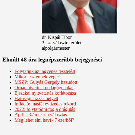
dr. Kispál Tibor
3. sz. választókerület,
alpolgármester
Elmúlt 48 óra legnépszerűbb bejegyzései
Folytatjuk az ingyenes tesztelést
Mikor lesz ennek vége?
MSZP: Gulyás Gergely hazudott
Orbán átverte a pedagógusokat
Éjszakai nyitvatartás korlátozása
Hatósági árazás helyett
Infláció: másfél évtizedes rekord
2022: folytatódni fog a drágulás
Április 3-án lesz a választás
Meg lehet élni havi 47 ezerből?