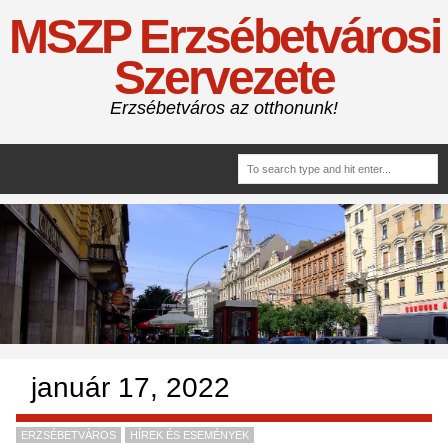
MSZP Erzsébetvárosi
Szervezete
Erzsébetváros az otthonunk!
január 17, 2022
ERZSÉBETVÁROS
HÍREK ÉS ESEMÉNYEK