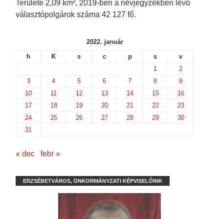
Területe 2,09 km², 2019-ben a névjegyzékben lévő
választópolgárok száma 42 127 fő.
2022. január
h
K
s
c
p
s
v
1
2
3
4
5
6
7
8
9
10
11
12
13
14
15
16
17
18
19
20
21
22
23
24
25
26
27
28
29
30
31
« dec
febr »
ERZSÉBETVÁROS, ÖNKORMÁNYZATI KÉPVISELŐINK