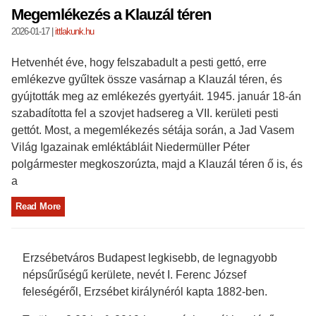
Megemlékezés a Klauzál téren
2026-01-17
|
ittlakunk.hu
Hetvenhét éve, hogy felszabadult a pesti gettó, erre
emlékezve gyűltek össze vasárnap a Klauzál téren, és
gyújtották meg az emlékezés gyertyáit. 1945. január 18-án
szabadította fel a szovjet hadsereg a VII. kerületi pesti
gettót. Most, a megemlékezés sétája során, a Jad Vasem
Világ Igazainak emléktábláit Niedermüller Péter
polgármester megkoszorúzta, majd a Klauzál téren ő is, és
a
Read More
Erzsébetváros Budapest legkisebb, de legnagyobb
népsűrűségű kerülete, nevét I. Ferenc József
feleségéről, Erzsébet királynéról kapta 1882-ben.