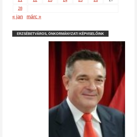
28
« jan
márc »
ERZSÉBETVÁROS, ÖNKORMÁNYZATI KÉPVISELŐINK