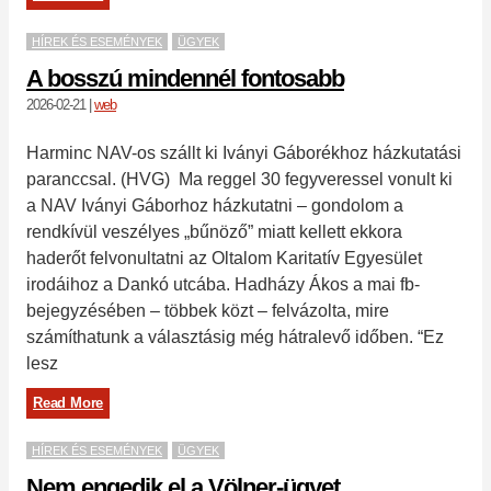
HÍREK ÉS ESEMÉNYEK
ÜGYEK
A bosszú mindennél fontosabb
2026-02-21
|
web
Harminc NAV-os szállt ki Iványi Gáborékhoz házkutatási
paranccsal. (HVG) Ma reggel 30 fegyveressel vonult ki
a NAV Iványi Gáborhoz házkutatni – gondolom a
rendkívül veszélyes „bűnöző” miatt kellett ekkora
haderőt felvonultatni az Oltalom Karitatív Egyesület
irodáihoz a Dankó utcába. Hadházy Ákos a mai fb-
bejegyzésében – többek közt – felvázolta, mire
számíthatunk a választásig még hátralevő időben. “Ez
lesz
Read More
HÍREK ÉS ESEMÉNYEK
ÜGYEK
Nem engedik el a Völner-ügyet