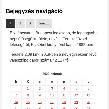
Bejegyzés navigáció
1
2
3
Next →
Erzsébetváros Budapest legkisebb, de legnagyobb
népsűrűségű kerülete, nevét I. Ferenc József
feleségéről, Erzsébet királynéról kapta 1882-ben.
Területe 2,09 km², 2019-ben a névjegyzékben lévő
választópolgárok száma 42 127 fő.
2022. február
h
K
s
c
p
s
v
1
2
3
4
5
6
7
8
9
10
11
12
13
14
15
16
17
18
19
20
21
22
23
24
25
26
27