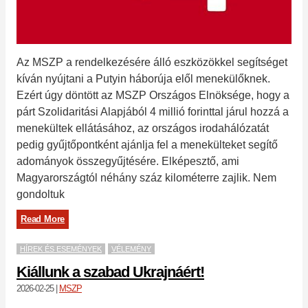
Az MSZP a rendelkezésére álló eszközökkel segítséget
kíván nyújtani a Putyin háborúja elől menekülőknek.
Ezért úgy döntött az MSZP Országos Elnöksége, hogy a
párt Szolidaritási Alapjából 4 millió forinttal járul hozzá a
menekültek ellátásához, az országos irodahálózatát
pedig gyűjtőpontként ajánlja fel a menekülteket segítő
adományok összegyűjtésére. Elképesztő, ami
Magyarországtól néhány száz kilométerre zajlik. Nem
gondoltuk
Read More
HÍREK ÉS ESEMÉNYEK
VÉLEMÉNY
Kiállunk a szabad Ukrajnáért!
2026-02-25
|
MSZP