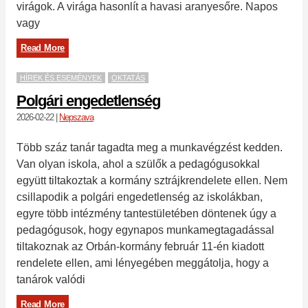
virágok. A virága hasonlít a havasi aranyesőre. Napos
vagy
Read More
HÍREK ÉS ESEMÉNYEK
OKTATÁS
Polgári engedetlenség
2026-02-22
|
Nepszava
Több száz tanár tagadta meg a munkavégzést kedden.
Van olyan iskola, ahol a szülők a pedagógusokkal
együtt tiltakoztak a kormány sztrájkrendelete ellen. Nem
csillapodik a polgári engedetlenség az iskolákban,
egyre több intézmény tantestületében döntenek úgy a
pedagógusok, hogy egynapos munkamegtagadással
tiltakoznak az Orbán-kormány február 11-én kiadott
rendelete ellen, ami lényegében meggátolja, hogy a
tanárok valódi
Read More