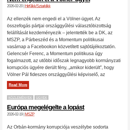
2026-02-20
|
HirKlikk/Sztarklikk
Az ellenzék nem engedi el a Völner-ügyet. Az
összefogás pártjai országgyűlési választóbizottság
felállítását kezdeményezik – jelentették be a DK, az
MSZP, a Párbeszéd és a Momentum politikusai
vasárnap a Facebookon közvetített sajtótájékoztatón.
Gelencsér Ferenc, a Momentum politikusa úgy
fogalmazott, az utóbbi időszak legnagyobb kormányzati
korrupciós ügyére derült fény, „amikor kiderült”, hogy
Völner Pál fideszes országgyűlési képviselő, az
Read More
KÖZLEMÉNYEK
ÜGYEK
Európa megelégelte a lopást
2026-02-19
|
MSZP
Az Orbán-kormány korrupciója veszélybe sodorta