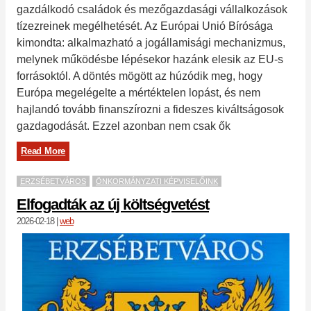
gazdálkodó családok és mezőgazdasági vállalkozások
tízezreinek megélhetését. Az Európai Unió Bírósága
kimondta: alkalmazható a jogállamisági mechanizmus,
melynek működésbe lépésekor hazánk elesik az EU-s
forrásoktól. A döntés mögött az húzódik meg, hogy
Európa megelégelte a mértéktelen lopást, és nem
hajlandó tovább finanszírozni a fideszes kiváltságosok
gazdagodását. Ezzel azonban nem csak ők
Read More
ERZSÉBETVÁROS
ÖNKORMÁNYZATI KÉPVISELŐINK
Elfogadták az új költségvetést
2026-02-18
|
web