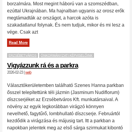
borzalmára. Most megint háború van a szomszédban,
ezúttal Ukrajnában. Ma hajnalban ugyanis az orosz erők
megtámadták az országot, a harcok azóta is
szakadatlanul folynak. És nem tudjuk, mikor és mi lesz a
vége. Csak azt
Read More
ERZSÉBETVÁROS
ÖNKORMÁNYZATI KÉPVISELŐINK
Vigyázzunk rá és a parkra
2026-02-23
|
web
Választókerületemben található Szenes Hanna parkban
ősszel telepítettünk téli jázmin (Jasminum Nudiflorum)
díszcserjéket az Erzsébetváros Kft. munkatársaival. A
növény az egyik legkorábban virágzó könnyen
nevelhető, fagytűrő, lombhullató díszcserje. Februártól
kezdődik a virágzása és májusig tart. Itt a parkban a
napokban jelentek meg az első sárga szirmukat kibontó