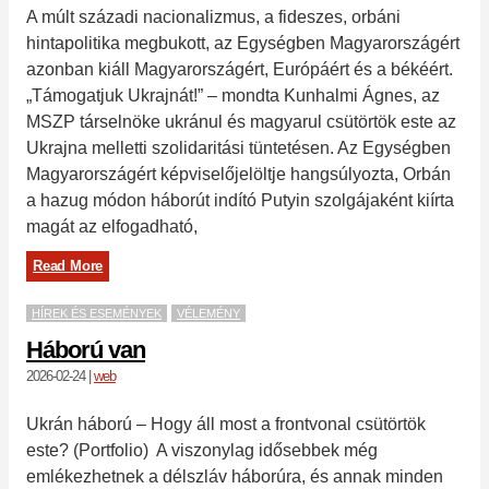
A múlt századi nacionalizmus, a fideszes, orbáni
hintapolitika megbukott, az Egységben Magyarországért
azonban kiáll Magyarországért, Európáért és a békéért.
„Támogatjuk Ukrajnát!” – mondta Kunhalmi Ágnes, az
MSZP társelnöke ukránul és magyarul csütörtök este az
Ukrajna melletti szolidaritási tüntetésen. Az Egységben
Magyarországért képviselőjelöltje hangsúlyozta, Orbán
a hazug módon háborút indító Putyin szolgájaként kiírta
magát az elfogadható,
Read More
HÍREK ÉS ESEMÉNYEK
VÉLEMÉNY
Háború van
2026-02-24
|
web
Ukrán háború – Hogy áll most a frontvonal csütörtök
este? (Portfolio) A viszonylag idősebbek még
emlékezhetnek a délszláv háborúra, és annak minden