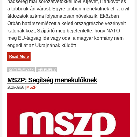
hadsereg már sorozatvetőkkel lövi Kijevet, Harkovot és
a többi ukrán várost. Egyre többen menekülnek el, a civil
áldozatok száma folyamatosan növekszik. Eközben
Orbán határszemlézett a keleti országrészbe vezényelt
katonák közt, Szíjjártó meg bejelentette, hogy NATO
meg EU-tagság ide vagy oda, a magyar kormány nem
engedi át az Ukrajnának küldött
Read More
KÖZLEMÉNYEK
VÉLEMÉNY
MSZP: Segítség menekülőknek
2026-02-26
|
MSZP