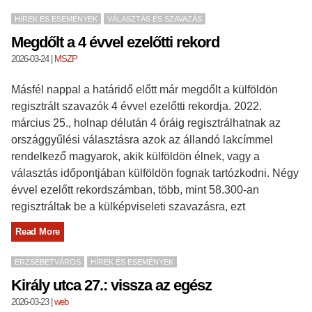
HÍREK ÉS ESEMÉNYEK
VÁLASZTÁS ÉS SZAVAZÁS
Megdőlt a 4 évvel ezelőtti rekord
2026-03-24
|
MSZP
Másfél nappal a határidő előtt már megdőlt a külföldön
regisztrált szavazók 4 évvel ezelőtti rekordja. 2022.
március 25., holnap délután 4 óráig regisztrálhatnak az
országgyűlési választásra azok az állandó lakcímmel
rendelkező magyarok, akik külföldön élnek, vagy a
választás időpontjában külföldön fognak tartózkodni. Négy
évvel ezelőtt rekordszámban, több, mint 58.300-an
regisztráltak be a külképviseleti szavazásra, ezt
Read More
ERZSÉBETVÁROS
HÍREK ÉS ESEMÉNYEK
Király utca 27.: vissza az egész
2026-03-23
|
web