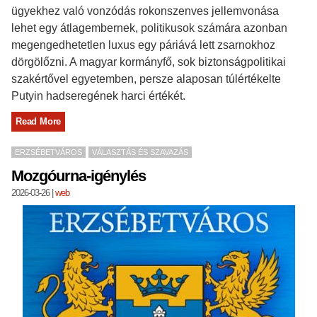
ügyekhez való vonzódás rokonszenves jellemvonása
lehet egy átlagembernek, politikusok számára azonban
megengedhetetlen luxus egy páriává lett zsarnokhoz
dörgölőzni. A magyar kormányfő, sok biztonságpolitikai
szakértővel egyetemben, persze alaposan túlértékelte
Putyin hadseregének harci értékét.
Read More
ERZSÉBETVÁROS
VÁLASZTÁS ÉS SZAVAZÁS
Mozgóurna-igénylés
2026-03-26
|
web