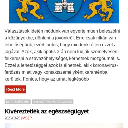
Választások idején módunk van egyértelműen beleszólni
a közügyekbe, dönteni a jövőnkről. Erre csak ritkán van
lehetőségünk, ezért fontos, hogy mindenki éljen ezzel a
jogával. Azok, akik április 3-án nem tudják személyesen
felkeresni a szavazóhelyiséget, kérhetnek mozgóurnát is.
Ezzel a lehetőséggel azok is élhetnek, akik koronavírus-
fertőzés miatt vagy kontaktszemélyként karanténba
kerültek. Fontos, hogy az urnát legkésőbb
Read More
KÖZLEMÉNYEK
VÁLASZTÁS ÉS SZAVAZÁS
Kivéreztették az egészségügyet
2026-03-25
|
MSZP