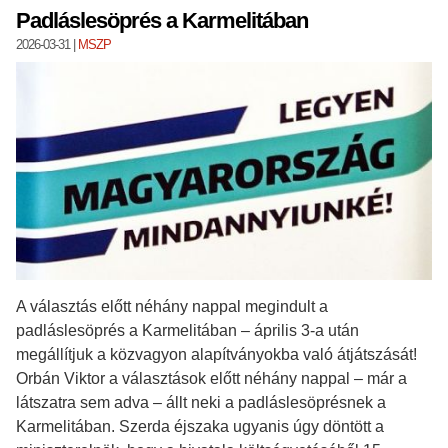
Padláslesöprés a Karmelitában
2026-03-31
|
MSZP
A választás előtt néhány nappal megindult a
padláslesöprés a Karmelitában – április 3-a után
megállítjuk a közvagyon alapítványokba való átjátszását!
Orbán Viktor a választások előtt néhány nappal – már a
látszatra sem adva – állt neki a padláslesöprésnek a
Karmelitában. Szerda éjszaka ugyanis úgy döntött a