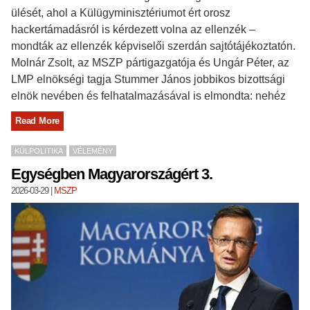
ülését, ahol a Külügyminisztériumot ért orosz
hackertámadásról is kérdezett volna az ellenzék –
mondták az ellenzék képviselői szerdán sajtótájékoztatón.
Molnár Zsolt, az MSZP pártigazgatója és Ungár Péter, az
LMP elnökségi tagja Stummer János jobbikos bizottsági
elnök nevében és felhatalmazásával is elmondta: nehéz
Read More
KÜLPOLITIKA
VÉLEMÉNY
Egységben Magyarországért 3.
2026-03-29
|
MSZP