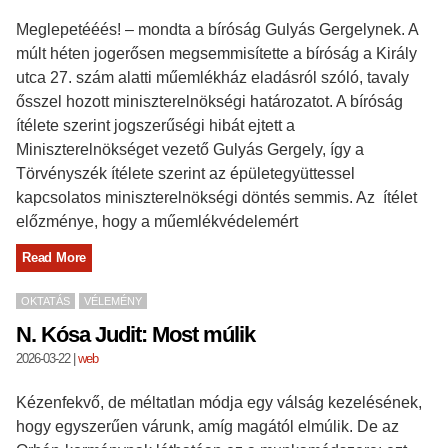
Meglepetééés! – mondta a bíróság Gulyás Gergelynek. A
múlt héten jogerősen megsemmisítette a bíróság a Király
utca 27. szám alatti műemlékház eladásról szóló, tavaly
ősszel hozott miniszterelnökségi határozatot. A bíróság
ítélete szerint jogszerűségi hibát ejtett a
Miniszterelnökséget vezető Gulyás Gergely, így a
Törvényszék ítélete szerint az épületegyüttessel
kapcsolatos miniszterelnökségi döntés semmis. Az ítélet
előzménye, hogy a műemlékvédelemért
Read More
OKTATÁS
VÉLEMÉNY
N. Kósa Judit: Most múlik
2026-03-22
|
web
Kézenfekvő, de méltatlan módja egy válság kezelésének,
hogy egyszerűen várunk, amíg magától elmúlik. De az