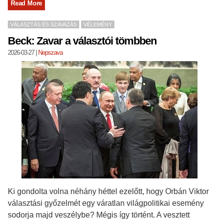
Read More
VÁLASZTÁS ÉS SZAVAZÁS
VÉLEMÉNY
Beck: Zavar a választói tömbben
2026-03-27
|
Nepszava
Ki gondolta volna néhány héttel ezelőtt, hogy Orbán Viktor
választási győzelmét egy váratlan világpolitikai esemény
sodorja majd veszélybe? Mégis így történt. A vesztett