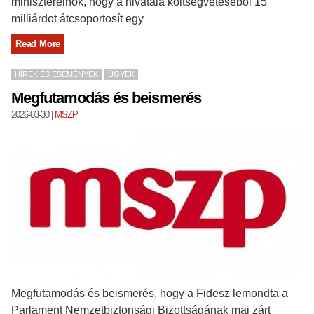
miniszterelnök, hogy a hivatala költségvetéséből 15
milliárdot átcsoportosít egy
Read More
HÍREK ÉS ESEMÉNYEK
ÜGYEK
Megfutamodás és beismerés
2026-03-30
|
MSZP
Megfutamodás és beismerés, hogy a Fidesz lemondta a
Parlament Nemzetbiztonsági Bizottságának mai zárt