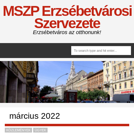
MSZP Erzsébetvárosi
Szervezete
Erzsébetváros az otthonunk!
március 2022
KÖZLEMÉNYEK
ÜGYEK