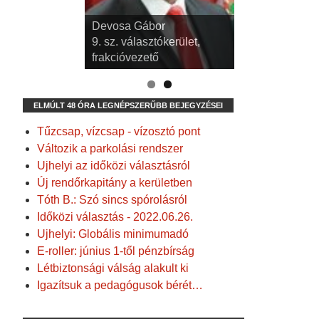
Devosa Gábor
9. sz. választókerület,
frakcióvezető
ELMÚLT 48 ÓRA LEGNÉPSZERŰBB BEJEGYZÉSEI
Tűzcsap, vízcsap - vízosztó pont
Változik a parkolási rendszer
Ujhelyi az időközi választásról
Új rendőrkapitány a kerületben
Tóth B.: Szó sincs spórolásról
Időközi választás - 2022.06.26.
Ujhelyi: Globális minimumadó
E-roller: június 1-től pénzbírság
Létbiztonsági válság alakult ki
Igazítsuk a pedagógusok bérét…