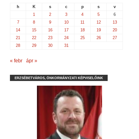
h
K
s
c
p
s
v
1
2
3
4
5
6
7
8
9
10
11
12
13
14
15
16
17
18
19
20
21
22
23
24
25
26
27
28
29
30
31
« febr
ápr »
ERZSÉBETVÁROS, ÖNKORMÁNYZATI KÉPVISELŐINK