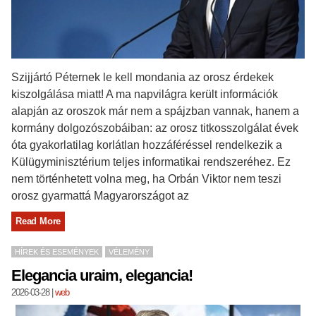
Szijjártó Péternek le kell mondania az orosz érdekek
kiszolgálása miatt! A ma napvilágra került információk
alapján az oroszok már nem a spájzban vannak, hanem a
kormány dolgozószobáiban: az orosz titkosszolgálat évek
óta gyakorlatilag korlátlan hozzáféréssel rendelkezik a
Külügyminisztérium teljes informatikai rendszeréhez. Ez
nem történhetett volna meg, ha Orbán Viktor nem teszi
orosz gyarmattá Magyarországot az
Read More
HÍREK ÉS ESEMÉNYEK
VÉLEMÉNY
Elegancia uraim, elegancia!
2026-03-28
|
web