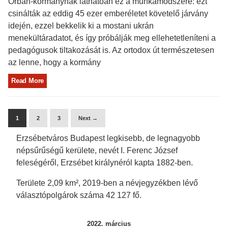
Orbán-kormánynak láthatóan ez a munkamódszere: ezt
csinálták az eddig 45 ezer emberéletet követelő járvány
idején, ezzel bekkelik ki a mostani ukrán
menekültáradatot, és így próbálják meg ellehetetleníteni a
pedagógusok tiltakozását is. Az ortodox út természetesen
az lenne, hogy a kormány
Read More
1
2
3
Next →
Erzsébetváros Budapest legkisebb, de legnagyobb
népsűrűségű kerülete, nevét I. Ferenc József
feleségéről, Erzsébet királynéról kapta 1882-ben.
Területe 2,09 km², 2019-ben a névjegyzékben lévő
választópolgárok száma 42 127 fő.
2022. március