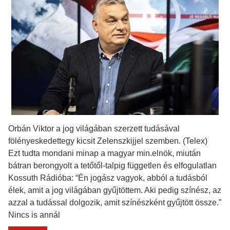
Orbán Viktor a jog világában szerzett tudásával
fölényeskedettegy kicsit Zelenszkijjel szemben. (Telex)
Ezt tudta mondani minap a magyar min.elnök, miután
bátran berongyolt a tetőtől-talpig független és elfogulatlan
Kossuth Rádióba: “Én jogász vagyok, abból a tudásból
élek, amit a jog világában gyűjtöttem. Aki pedig színész, az
azzal a tudással dolgozik, amit színészként gyűjtött össze.”
Nincs is annál