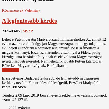
Közlemények
Vélemény
A legfontosabb kérdés
2026-03-05
|
MSZP
Lehet-e Putyin barátja Magyarország miniszterelnöke? Az elmúlt 12
évben az orosz elnök úgy járt Magyarországra, mint egy tulajdonos,
aki idejött ellenőrizni a befektetéseit, amikről be is számoltatta a
magyar kormányt. Ezzel az alárendelt viszonnyal a Fidesz pedig
kiszolgáltatta hazánkat Putyinnak és eltávolította Magyarországot
nyugati szövetségeseitől. Nem lehetünk tovább Putyin kitartottjai!
Béke kell Magyarországnak, Európában a
Read More
Erzsébetváros Budapest legkisebb, de legnagyobb népsűrűségű
kerülete, nevét I. Ferenc József feleségéről, Erzsébet királynéról
kapta 1882-ben.
Területe 2,09 km², 2019-ben a névjegyzékben lévő választópolgárok
száma 42 127 fő.
2022. március