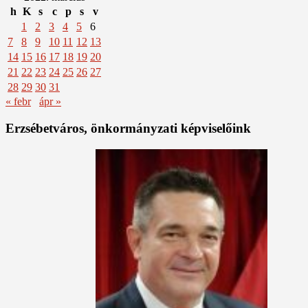
h
K
s
c
p
s
v
1
2
3
4
5
6
7
8
9
10
11
12
13
14
15
16
17
18
19
20
21
22
23
24
25
26
27
28
29
30
31
« febr
ápr »
Erzsébetváros, önkormányzati képviselőink