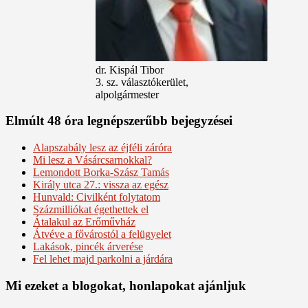
dr. Kispál Tibor
3. sz. választókerület,
alpolgármester
Elmúlt 48 óra legnépszerűbb bejegyzései
Alapszabály lesz az éjféli záróra
Mi lesz a Vásárcsarnokkal?
Lemondott Borka-Szász Tamás
Király utca 27.: vissza az egész
Hunvald: Civilként folytatom
Százmilliókat égethettek el
Átalakul az Erőművház
Átvéve a fővárostól a felügyelet
Lakások, pincék árverése
Fel lehet majd parkolni a járdára
Mi ezeket a blogokat, honlapokat ajánljuk