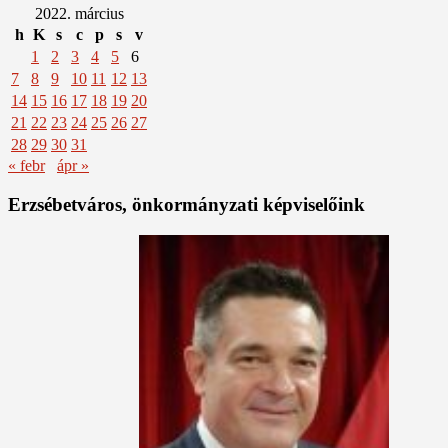
2022. március
h
K
s
c
p
s
v
1
2
3
4
5
6
7
8
9
10
11
12
13
14
15
16
17
18
19
20
21
22
23
24
25
26
27
28
29
30
31
« febr
ápr »
Erzsébetváros, önkormányzati képviselőink