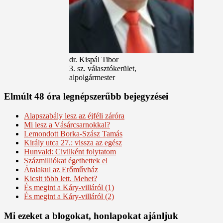
dr. Kispál Tibor
3. sz. választókerület,
alpolgármester
Elmúlt 48 óra legnépszerűbb bejegyzései
Alapszabály lesz az éjféli záróra
Mi lesz a Vásárcsarnokkal?
Lemondott Borka-Szász Tamás
Király utca 27.: vissza az egész
Hunvald: Civilként folytatom
Százmilliókat égethettek el
Átalakul az Erőművház
Kicsit több lett. Mehet?
És megint a Káry-villáról (1)
És megint a Káry-villáról (2)
Mi ezeket a blogokat, honlapokat ajánljuk