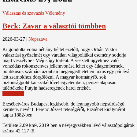
Választás és szavazás
Vélemény
Beck: Zavar a választói tömbben
2026-03-27
|
Nepszava
Ki gondolta volna néhány héttel ezelőtt, hogy Orbán Viktor
választási győzelmét egy váratlan világpolitikai esemény sodorja
majd veszélybe? Mégis így történt. A vesztett ügyekhez való
vonzódás rokonszenves jellemvonása lehet egy átlagembernek,
politikusok számára azonban megengedhetetlen luxus egy páriává
lett zsarnokhoz dörgölőzni. A magyar kormányfő, sok
biztonságpolitikai szakértővel egyetemben, persze alaposan
túlértékelte Putyin hadseregének harci értékét.
Read More
Erzsébetváros Budapest legkisebb, de legnagyobb népsűrűségű
kerülete, nevét I. Ferenc József feleségéről, Erzsébet királynéról
kapta 1882-ben.
Területe 2,09 km², 2019-ben a névjegyzékben lévő választópolgárok
száma 42 127 fő.