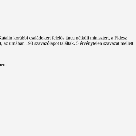
lin korábbi családokért felelős tárca nélküli minisztert, a Fidesz
, az urnában 193 szavazólapot találtak. 5 érvénytelen szavazat mellett
ben.