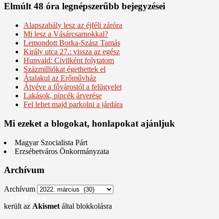
Elmúlt 48 óra legnépszerűbb bejegyzései
Alapszabály lesz az éjféli záróra
Mi lesz a Vásárcsarnokkal?
Lemondott Borka-Szász Tamás
Király utca 27.: vissza az egész
Hunvald: Civilként folytatom
Százmilliókat égethettek el
Átalakul az Erőművház
Átvéve a fővárostól a felügyelet
Lakások, pincék árverése
Fel lehet majd parkolni a járdára
Mi ezeket a blogokat, honlapokat ajánljuk
Magyar Szocialista Párt
Erzsébetváros Önkormányzata
Archívum
Archívum
1 229 spam
került az
Akismet
által blokkolásra