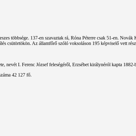
szes többsége. 137-en szavaztak rá, Róna Péterre csak 51-en. Novák Kata
lés csütörtökön. Az államfőrő szóló voksoláson 195 képviselő vett részt
, nevét I. Ferenc József feleségéről, Erzsébet királynéról kapta 1882-
száma 42 127 fő.