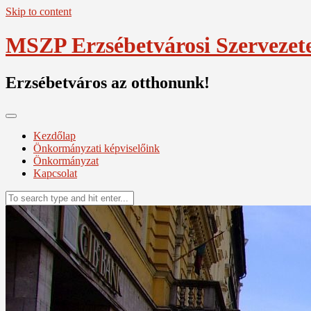
Skip to content
MSZP Erzsébetvárosi Szervezet
Erzsébetváros az otthonunk!
Kezdőlap
Önkormányzati képviselőink
Önkormányzat
Kapcsolat