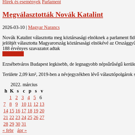
Hírek és események
Parlament
Megválasztották Novák Katalint
2026-03-10
|
Magyar Narancs
Novák Katalint választotta meg köztársasági elnöknek a parlament fide
jelöltjét választotta Magyarország köztársasági elnökévé az Országgyű
188 érvényes szavazatot adtak
Read More
Erzsébetváros Budapest legkisebb, de legnagyobb népsűrűségű kerülete
Területe 2,09 km², 2019-ben a névjegyzékben lévő választópolgárok 
2022. március
h
K
s
c
p
s
v
1
2
3
4
5
6
7
8
9
10
11
12
13
14
15
16
17
18
19
20
21
22
23
24
25
26
27
28
29
30
31
« febr
ápr »