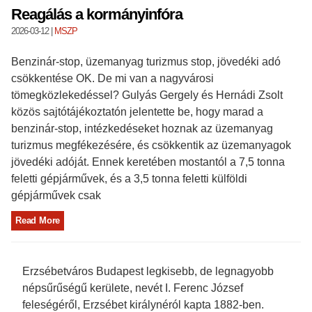
Reagálás a kormányinfóra
2026-03-12
|
MSZP
Benzinár-stop, üzemanyag turizmus stop, jövedéki adó
csökkentése OK. De mi van a nagyvárosi
tömegközlekedéssel? Gulyás Gergely és Hernádi Zsolt
közös sajtótájékoztatón jelentette be, hogy marad a
benzinár-stop, intézkedéseket hoznak az üzemanyag
turizmus megfékezésére, és csökkentik az üzemanyagok
jövedéki adóját. Ennek keretében mostantól a 7,5 tonna
feletti gépjárművek, és a 3,5 tonna feletti külföldi
gépjárművek csak
Read More
Erzsébetváros Budapest legkisebb, de legnagyobb
népsűrűségű kerülete, nevét I. Ferenc József
feleségéről, Erzsébet királynéról kapta 1882-ben.