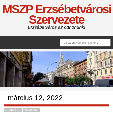
MSZP Erzsébetvárosi
Szervezete
Erzsébetváros az otthonunk!
március 12, 2022
GAZDASÁG
VÉLEMÉNY