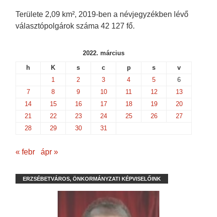
Területe 2,09 km², 2019-ben a névjegyzékben lévő
választópolgárok száma 42 127 fő.
2022. március
h
K
s
c
p
s
v
1
2
3
4
5
6
7
8
9
10
11
12
13
14
15
16
17
18
19
20
21
22
23
24
25
26
27
28
29
30
31
« febr
ápr »
ERZSÉBETVÁROS, ÖNKORMÁNYZATI KÉPVISELŐINK