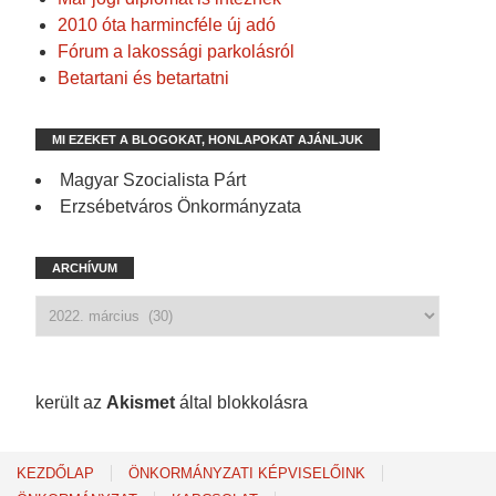
2010 óta harmincféle új adó
Fórum a lakossági parkolásról
Betartani és betartatni
MI EZEKET A BLOGOKAT, HONLAPOKAT AJÁNLJUK
Magyar Szocialista Párt
Erzsébetváros Önkormányzata
ARCHÍVUM
1 217 spam
került az
Akismet
által blokkolásra
KEZDŐLAP
ÖNKORMÁNYZATI KÉPVISELŐINK