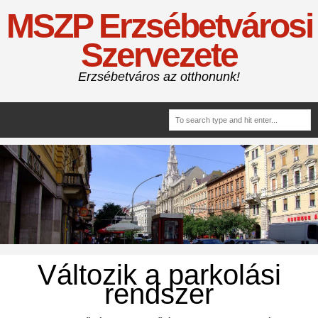
MSZP Erzsébetvárosi
Szervezete
Erzsébetváros az otthonunk!
Változik a parkolási
rendszer