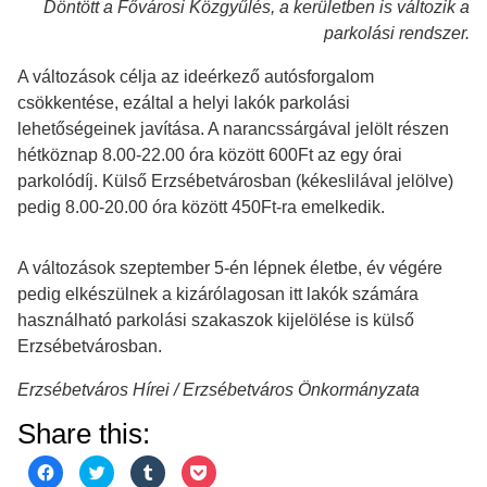
Döntött a Fővárosi Közgyűlés, a kerületben is változik a
parkolási rendszer.
A változások célja az ideérkező autósforgalom
csökkentése, ezáltal a helyi lakók parkolási
lehetőségeinek javítása. A narancssárgával jelölt részen
hétköznap 8.00-22.00 óra között 600Ft az egy órai
parkolódíj. Külső Erzsébetvárosban (kékeslilával jelölve)
pedig 8.00-20.00 óra között 450Ft-ra emelkedik.
A változások szeptember 5-én lépnek életbe, év végére
pedig elkészülnek a kizárólagosan itt lakók számára
használható parkolási szakaszok kijelölése is külső
Erzsébetvárosban.
Erzsébetváros Hírei / Erzsébetváros Önkormányzata
Share this:
Click
Click
Click
Click
to
to
to
to