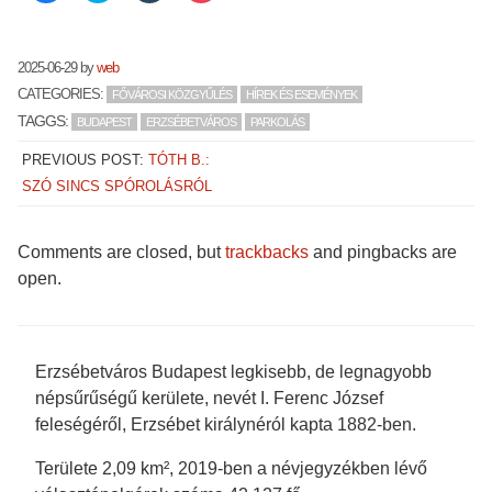
share
share
share
share
on
on
on
on
Facebook
Twitter
Tumblr
Pocket
(Opens
(Opens
(Opens
(Opens
in
in
in
in
2025-06-29
by
web
new
new
new
new
window)
window)
window)
window)
CATEGORIES:
FŐVÁROSI KÖZGYŰLÉS
HÍREK ÉS ESEMÉNYEK
TAGGS:
BUDAPEST
ERZSÉBETVÁROS
PARKOLÁS
PREVIOUS POST:
TÓTH B.:
SZÓ SINCS SPÓROLÁSRÓL
Comments are closed, but
trackbacks
and pingbacks are
open.
Erzsébetváros Budapest legkisebb, de legnagyobb
népsűrűségű kerülete, nevét I. Ferenc József
feleségéről, Erzsébet királynéról kapta 1882-ben.
Területe 2,09 km², 2019-ben a névjegyzékben lévő