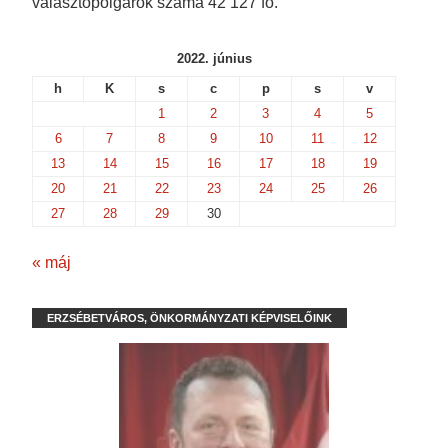
választópolgárok száma 42 127 fő.
2022. június
h
K
s
c
p
s
v
1
2
3
4
5
6
7
8
9
10
11
12
13
14
15
16
17
18
19
20
21
22
23
24
25
26
27
28
29
30
« máj
ERZSÉBETVÁROS, ÖNKORMÁNYZATI KÉPVISELŐINK