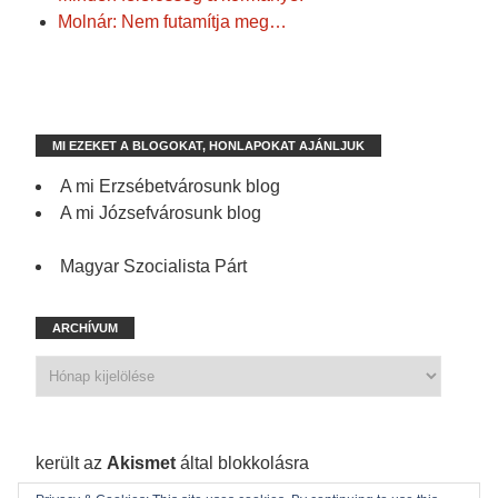
Molnár: Nem futamítja meg…
MI EZEKET A BLOGOKAT, HONLAPOKAT AJÁNLJUK
A mi Erzsébetvárosunk blog
A mi Józsefvárosunk blog
Magyar Szocialista Párt
ARCHÍVUM
1 210 spam
került az
Akismet
által blokkolásra