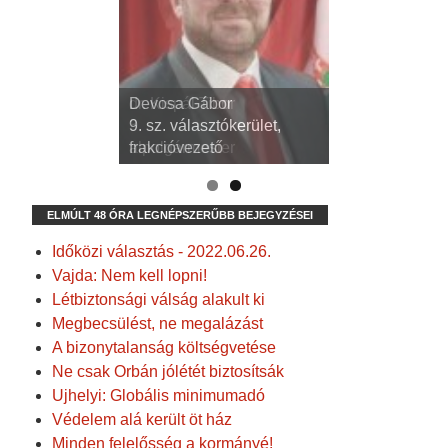
dr. Kispál Tibor
Devosa Gábor
3. sz. választókerület,
9. sz. választókerület,
alpolgármester
frakcióvezető
ELMÚLT 48 ÓRA LEGNÉPSZERŰBB BEJEGYZÉSEI
Időközi választás - 2022.06.26.
Vajda: Nem kell lopni!
Létbiztonsági válság alakult ki
Megbecsülést, ne megalázást
A bizonytalanság költségvetése
Ne csak Orbán jólétét biztosítsák
Ujhelyi: Globális minimumadó
Védelem alá került öt ház
Minden felelősség a kormányé!