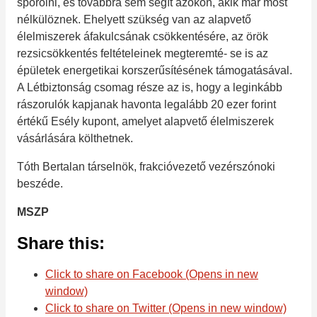
spórolni, és továbbra sem segít azokon, akik már most
nélkülöznek. Ehelyett szükség van az alapvető
élelmiszerek áfakulcsának csökkentésére, az örök
rezsicsökkentés feltételeinek megteremté- se is az
épületek energetikai korszerűsítésének támogatásával.
A Létbiztonság csomag része az is, hogy a leginkább
rászorulók kapjanak havonta legalább 20 ezer forint
értékű Esély kupont, amelyet alapvető élelmiszerek
vásárlására költhetnek.
Tóth Bertalan társelnök, frakcióvezető vezérszónoki
beszéde.
MSZP
Share this:
Click to share on Facebook (Opens in new
window)
Click to share on Twitter (Opens in new window)