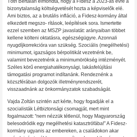
Tóth Bertalan elmondta, hogy a Fidesz a 2023-as évre a
bizonytalanság költségvetését hozta a képviselők elé.
Ami biztos, az a brutális infláció, a Fidesz-kormány által
elkezdett megszo- rítások, leépítések sora. Ismertette
ezzel szemben az MSZP javaslatát: arányaiban többet
kellene költeni oktatásra, egészségügyre. Azonnali
nyugdíjkorrekcióra van szükség. Szociális (megélhetési)
minimumot, igazságos bérpolitikát vezetnénk be,
valamint bevezetnénk a minimumörökség intézményét.
Széles körű energiahatékonysági, lakásfelújítási
támogatási programot indítanánk. Rendeznénk a
közszférában dolgozók illetményrendszerét,
visszaadnánk az önkormányzatok szabadságát.
Vajda Zoltán szintén azt kérte, hogy fogadják el a
szocialisták Létbiztonsági csomagját, mert mint
fogalmazott: “nem nézzük tétlenül, hogy Magyarország
belesodródik egy megélhetési katasztrófába!” A Fidesz-
kormány ugyanis az embereken, a családokon akar