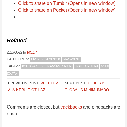
Click to share on Tumblr (Opens in new window)
Click to share on Pocket (Opens in new window)
Related
2025-06-22
by
MSZP
CATEGORIES:
HÍREK ÉS ESEMÉNYEK
PARLAMENT
TAGGS:
KÖLTSÉGVETÉS
TÖRVÉNYJAVASLAT
TÓTH BERTALAN
VAJDA
ZOLTÁN
PREVIOUS POST:
VÉDELEM
NEXT POST:
UJHELYI:
ALÁ KERÜLT ÖT HÁZ
GLOBÁLIS MINIMUMADÓ
Comments are closed, but
trackbacks
and pingbacks are
open.