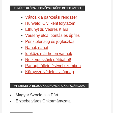
ELMÚLT 48 ÓRA LEGNÉPSZERŰBB BEJEGYZÉSEI
Változik a parkolási rendszer
Hunvald: Civilként folytatom
Elhunyt dr. Vedres Klára
Verseny utca: bontás és építés
Pénztelenség és jogfosztás
Nahát, nahát
Időközi: már heten vannak
Ne kergessünk délibábot!
Parragh ötletelésével szemben
Környezetvédelmi világnap
MI EZEKET A BLOGOKAT, HONLAPOKAT AJÁNLJUK
Magyar Szocialista Párt
Erzsébetváros Önkormányzata