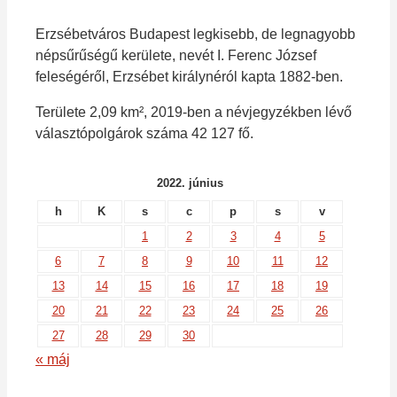
Erzsébetváros Budapest legkisebb, de legnagyobb
népsűrűségű kerülete, nevét I. Ferenc József
feleségéről, Erzsébet királynéról kapta 1882-ben.
Területe 2,09 km², 2019-ben a névjegyzékben lévő
választópolgárok száma 42 127 fő.
2022. június
h
K
s
c
p
s
v
1
2
3
4
5
6
7
8
9
10
11
12
13
14
15
16
17
18
19
20
21
22
23
24
25
26
27
28
29
30
« máj