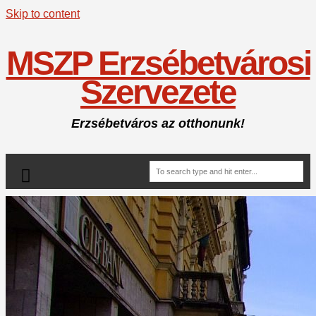
Skip to content
MSZP Erzsébetvárosi
Szervezete
Erzsébetváros az otthonunk!