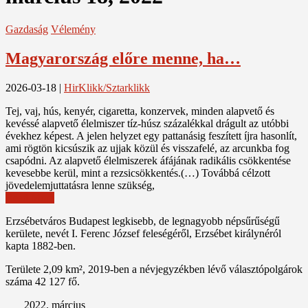
Gazdaság
Vélemény
Magyarország előre menne, ha…
2026-03-18
|
HirKlikk/Sztarklikk
Tej, vaj, hús, kenyér, cigaretta, konzervek, minden alapvető és
kevéssé alapvető élelmiszer tíz-húsz százalékkal drágult az utóbbi
évekhez képest. A jelen helyzet egy pattanásig feszített íjra hasonlít,
ami rögtön kicsúszik az ujjak közül és visszafelé, az arcunkba fog
csapódni. Az alapvető élelmiszerek áfájának radikális csökkentése
kevesebbe kerül, mint a rezsicsökkentés.(…) Továbbá célzott
jövedelemjuttatásra lenne szükség,
Read More
Erzsébetváros Budapest legkisebb, de legnagyobb népsűrűségű
kerülete, nevét I. Ferenc József feleségéről, Erzsébet királynéról
kapta 1882-ben.
Területe 2,09 km², 2019-ben a névjegyzékben lévő választópolgárok
száma 42 127 fő.
2022. március