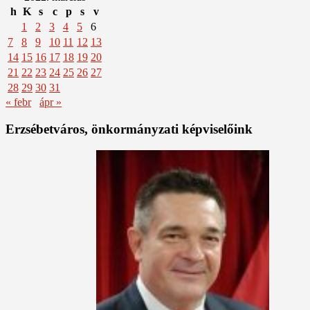
h
K
s
c
p
s
v
1
2
3
4
5
6
7
8
9
10
11
12
13
14
15
16
17
18
19
20
21
22
23
24
25
26
27
28
29
30
31
« febr
ápr »
Erzsébetváros, önkormányzati képviselőink