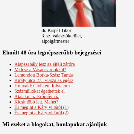
dr. Kispál Tibor
3. sz. választókerület,
alpolgármester
Elmúlt 48 óra legnépszerűbb bejegyzései
Alapszabály lesz az éjféli záróra
Mi lesz a Vásárcsarnokkal?
Lemondott Borka-Szász Tamás
Király utca 27.: vissza az egész
Hunvald: Civilként folytatom
Százmilliókat égethettek el
Átalakul az Erőművház
Kicsit több lett. Mehet?
És megint a Káry-villáról (1)
És megint a Káry-villáról (2)
Mi ezeket a blogokat, honlapokat ajánljuk