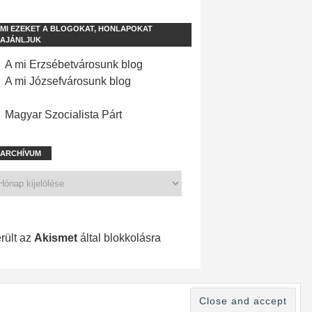
MI EZEKET A BLOGOKAT, HONLAPOKAT
AJÁNLJUK
A mi Erzsébetvárosunk blog
A mi Józsefvárosunk blog
Magyar Szocialista Párt
ARCHÍVUM
1 198 spam
rült az
Akismet
által blokkolásra