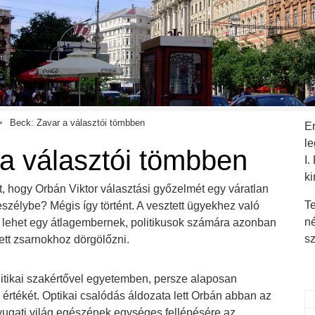
Beck: Zavar a választói tömbben
E
l
a választói tömbben
I.
ki
t, hogy Orbán Viktor választási győzelmét egy váratlan
Te
szélybe? Mégis így történt. A vesztett ügyekhez való
n
lehet egy átlagembernek, politikusok számára azonban
s
ett zsarnokhoz dörgölőzni.
itikai szakértővel egyetemben, persze alaposan
 értékét. Optikai csalódás áldozata lett Orbán abban az
yugati világ egészének egységes fellépésére az