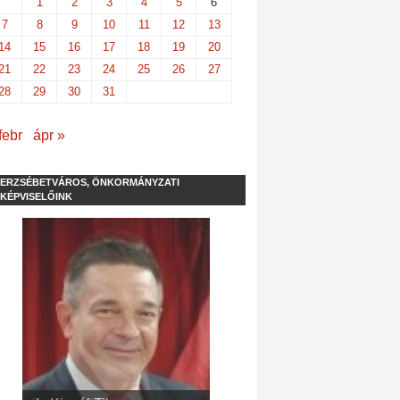
1
2
3
4
5
6
7
8
9
10
11
12
13
14
15
16
17
18
19
20
21
22
23
24
25
26
27
28
29
30
31
febr
ápr »
ERZSÉBETVÁROS, ÖNKORMÁNYZATI
KÉPVISELŐINK