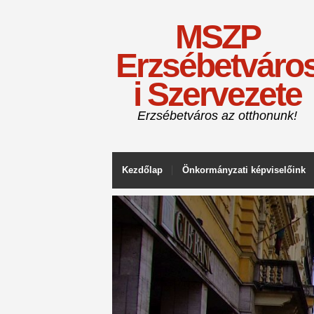
MSZP
Erzsébetváro
i Szervezete
Erzsébetváros az otthonunk!
Kezdőlap
Önkormányzati képviselőink