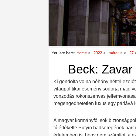
You are here:
Home
2022
március
27
Beck: Zavar 
Ki gondolta volna néhány héttel ezelőt
világpolitikai esemény sodorja majd ve
vonzódás rokonszenves jellemvonása 
megengedhetetlen luxus egy páriává l
A magyar kormányfő, sok biztonságpol
túlértékelte Putyin hadseregének harci
értelemben is, hogy nem számított a n