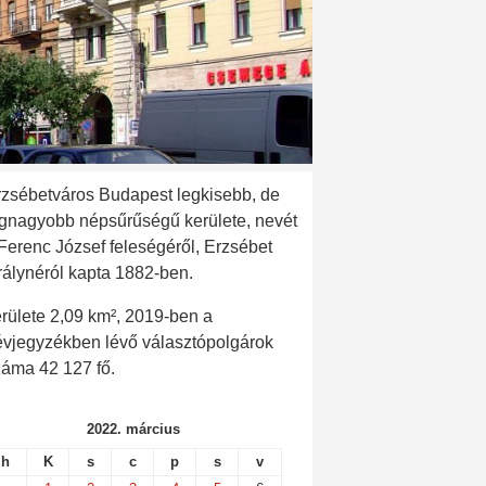
rzsébetváros Budapest legkisebb, de
egnagyobb népsűrűségű kerülete, nevét
 Ferenc József feleségéről, Erzsébet
rálynéról kapta 1882-ben.
rülete 2,09 km², 2019-ben a
évjegyzékben lévő választópolgárok
záma 42 127 fő.
2022. március
h
K
s
c
p
s
v