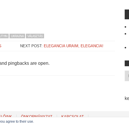
UTYIN
UKRAJNA
VÁLASZTÁS
S
NEXT POST:
ELEGANCIA URAIM, ELEGANCIA!
and pingbacks are open.
ke
ELŐINK
ÖNKORMÁNYZAT
KAPCSOLAT
you agree to their use.
Copyright © 2022
MSZP Erzsébetvárosi Szervezete
. Powered by WordPress