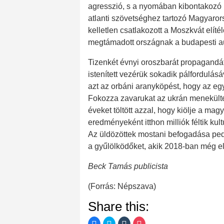
agresszió, s a nyomában kibontakozó 
atlanti szövetséghez tartozó Magyaror
kelletlen csatlakozott a Moszkvát elíté
megtámadott országnak a budapesti aut
Tizenkét évnyi oroszbarát propagandá
istenített vezérük sokadik pálfordulás
azt az orbáni aranyköpést, hogy az egy
Fokozza zavarukat az ukrán menekül
éveket töltött azzal, hogy kiölje a ma
eredményeként itthon milliók féltik ku
Az üldözöttek mostani befogadása pedi
a gyűlölködőket, akik 2018-ban még el
Beck Tamás publicista
(Forrás: Népszava)
Share this:
C
C
C
C