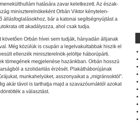
menekülthullám hatására zavar keletkezett. Az észak-
szág miniszterelnökeként Orbán Viktor kénytelen-
lő állásfoglalásokhoz, bár a katonai segítségnyújtást a
okrata ott akadályozza, ahol csak tudja.
t követően Orbán hívei sem tudják, hányadán álljanak
ával. Még közülük is csupán a legelvakultabbak hiszik el
esült ellenzék miniszterelnök-jelöltje háborúpárti.
tek tömegének megjelenése hazánkban. Orbán hosszú
gyarságból a szolidaritás érzését. Plakátháborújának
ltúrájukat, munkahelyüket, asszonyaikat a „migránsoktól”.
g akár távol is tarthatja majd a szavazóurnáktól azokat
döntötték a választást.