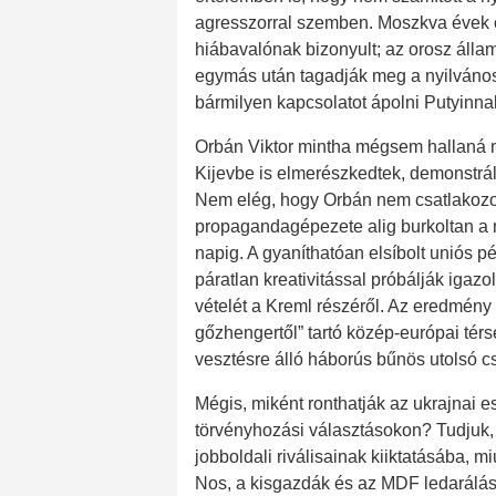
agresszorral szemben. Moszkva évek ó
hiábavalónak bizonyult; az orosz álla
egymás után tagadják meg a nyilvános
bármilyen kapcsolatot ápolni Putyinnal
Orbán Viktor mintha mégsem hallaná m
Kijevbe is elmerészkedtek, demonstrál
Nem elég, hogy Orbán nem csatlakozott 
propagandagépezete alig burkoltan a
napig. A gyaníthatóan elsíbolt uniós 
páratlan kreativitással próbálják igaz
vételét a Kreml részéről. Az eredmény
gőzhengertől” tartó közép-európai tér
vesztésre álló háborús bűnös utolsó csa
Mégis, miként ronthatják az ukrajnai
törvényhozási választásokon? Tudjuk,
jobboldali riválisainak kiiktatásába, m
Nos, a kisgazdák és az MDF ledarálása