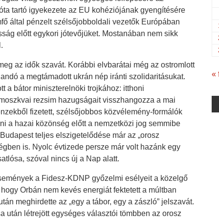
ta tartó igyekezete az EU kohéziójának gyengítésére
mfő által pénzelt szélsőjobboldali vezetők Európában
ság előtt egykori jótevőjüket. Mostanában nem sikk
.
eg az idők szavát. Korábbi elvbarátai még az ostromlott
« 
andó a megtámadott ukrán nép iránti szolidaritásukat.
a bátor miniszterelnöki trojkához: itthoni
 moszkvai rezsim hazugságait visszhangozza a mai
pénzekből fizetett, szélsőjobbos közvélemény-formálók
olni a hazai közönség előtt a nemzetközi jog semmibe
 Budapest teljes elszigetelődése már az „orosz
ségben is. Nyolc évtizede persze már volt hazánk egy
tlósa, szóval nincs új a Nap alatt.
 események a Fidesz-KDNP győzelmi esélyeit a közelgő
 hogy Orbán nem kevés energiát fektetett a múltban
iután meghirdette az „egy a tábor, egy a zászló” jelszavát.
 után létrejött egységes választói tömbben az orosz