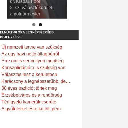
dr. Kispál Tibor
Devosa Gábor
3. sz. választókerület,
9. sz. választókerület,
alpolgármester
frakcióvezető
ELMÚLT 48 ÓRA LEGNÉPSZERŰBB
BEJEGYZÉSEI
Új nemzeti tervre van szükség
Az egy havi nettó átlagbérről
Erre nincs semmilyen mentség
Konszolidációra is szükség van
Választás lesz a kerületben
Karácsony a legnépszerűbb, de…
30 éves tradíciót törtek meg
Erzsébetváros és a rendőrség
Térfigyelő kamerák cseréje
A gyűlöletkeltésre költött pénz