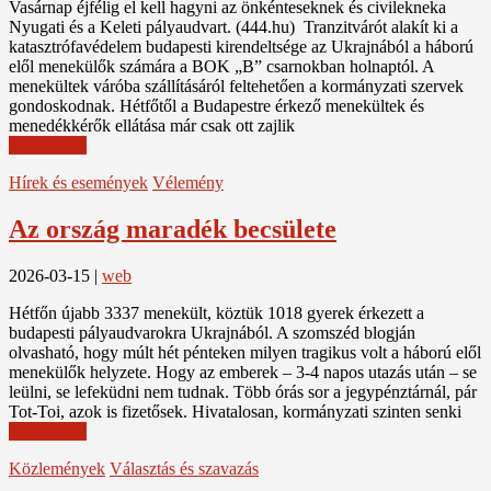
Vasárnap éjfélig el kell hagyni az önkénteseknek és civilekneka
Nyugati és a Keleti pályaudvart. (444.hu) Tranzitvárót alakít ki a
katasztrófavédelem budapesti kirendeltsége az Ukrajnából a háború
elől menekülők számára a BOK „B” csarnokban holnaptól. A
menekültek váróba szállításáról feltehetően a kormányzati szervek
gondoskodnak. Hétfőtől a Budapestre érkező menekültek és
menedékkérők ellátása már csak ott zajlik
Read More
Hírek és események
Vélemény
Az ország maradék becsülete
2026-03-15
|
web
Hétfőn újabb 3337 menekült, köztük 1018 gyerek érkezett a
budapesti pályaudvarokra Ukrajnából. A szomszéd blogján
olvasható, hogy múlt hét pénteken milyen tragikus volt a háború elől
menekülők helyzete. Hogy az emberek – 3-4 napos utazás után – se
leülni, se lefeküdni nem tudnak. Több órás sor a jegypénztárnál, pár
Tot-Toi, azok is fizetősek. Hivatalosan, kormányzati szinten senki
Read More
Közlemények
Választás és szavazás