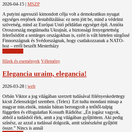
2026-04-15
|
MSZP
A putyini agresszió kimondott célja volt a demokratikus nyugat
egységes erejének destabilizálása: ez nem jött be, mind a védelmi
szövetség, mind az Európai Unió példátlan egységet épít. Amióta
Oroszország megtámadta Ukrajnát, a biztonsági fenyegetettség
felerősödött a semleges országokban is, ezért is vált hirtelen sürgőssé
Finnországnak és Svédországnak, hogy csatlakozzanak a NATO-
hoz – erről beszélt Mesterházy
Read More
Hírek és események
Vélemény
Elegancia uraim, elegancia!
2026-03-28
|
web
Orbán Viktor a jog világában szerzett tudásával fölényeskedettegy
kicsit Zelenszkijjel szemben. (Telex) Ezt tudta mondani minap a
magyar min.elnök, miután bátran berongyolt a tetőtől-talpig
független és elfogulatlan Kossuth Rádióba: „Én jogász vagyok,
abból a tudásból élek, amit a jog világában gyűjtöttem. Aki pedig
színész, az azzal a tudással dolgozik, amit színészként gyűjtött
össze.” Nincs is annál