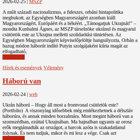
2026-02-25
|
MSZP
A múlt századi nacionalizmus, a fideszes, orbáni hintapolitika
megbukott, az Egységben Magyarországért azonban kiáll
Magyarországért, Európáért és a békéért. „Támogatjuk Ukrajnát!” –
mondta Kunhalmi Ágnes, az MSZP társelnöke ukránul és magyarul
csütörtök este az Ukrajna melletti szolidaritási tüntetésen. Az
Egységben Magyarországért képviselőjelöltje hangsúlyozta, Orbán a
hazug módon háborút indító Putyin szolgájaként kiírta magát az
elfogadható,
Read More
Hírek és események
Vélemény
Háború van
2026-02-24
|
web
Ukrán háború – Hogy áll most a frontvonal csütörtök este?
(Portfolio) A viszonylag idősebbek még emlékezhetnek a délszláv
háborúra, és annak minden borzalmára. Most megint háború van a
szomszédban, ezúttal Ukrajnában. Ma hajnalban ugyanis az orosz
erők megtámadták az országot, a harcok azóta is szakadatlanul
folynak. És nem tudjuk, mikor és mi lesz a vége. Csak azt
Read More