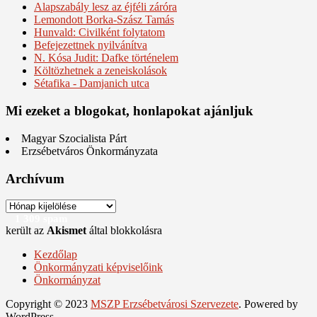
Alapszabály lesz az éjféli záróra
Lemondott Borka-Szász Tamás
Hunvald: Civilként folytatom
Befejezettnek nyilvánítva
N. Kósa Judit: Dafke történelem
Költözhetnek a zeneiskolások
Sétafika - Damjanich utca
Mi ezeket a blogokat, honlapokat ajánljuk
Magyar Szocialista Párt
Erzsébetváros Önkormányzata
Archívum
Archívum
1 309 spam
került az
Akismet
által blokkolásra
Kezdőlap
Önkormányzati képviselőink
Önkormányzat
Copyright © 2023
MSZP Erzsébetvárosi Szervezete
. Powered by
WordPress