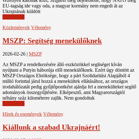
vezényelt katonák közt, Szíjjártó meg bejelentette, hogy NATO meg
EU-tagság ide vagy oda, a magyar kormány nem engedi át az
Ukrajnának küldött
Read More
Közlemények
Vélemény
MSZP: Segítség menekülőknek
2026-02-26
|
MSZP
Az MSZP a rendelkezésére álló eszközökkel segítséget kíván
nyújtani a Putyin háborúja elől menekülőknek. Ezért úgy döntött az
MSZP Országos Elnöksége, hogy a párt Szolidaritási Alapjából 4
millió forinttal járul hozzá a menekültek ellátásához, az országos
irodahálózatát pedig gyűjtőpontként ajánlja fel a menekülteket segítő
adományok összegyűjtésére. Elképesztő, ami Magyarországtól
néhány száz kilométerre zajlik. Nem gondoltuk
Read More
Hírek és események
Vélemény
Kiállunk a szabad Ukrajnáért!