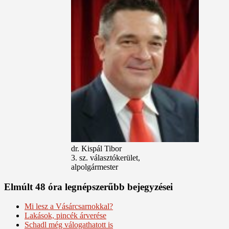
dr. Kispál Tibor
3. sz. választókerület,
alpolgármester
Elmúlt 48 óra legnépszerűbb bejegyzései
Mi lesz a Vásárcsarnokkal?
Lakások, pincék árverése
Schadl még válogathatott is