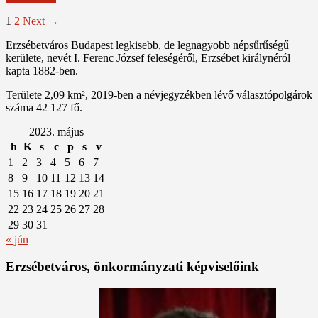
Bejegyzés
1
2
Next →
navigáció
Erzsébetváros Budapest legkisebb, de legnagyobb népsűrűségű
kerülete, nevét I. Ferenc József feleségéről, Erzsébet királynéról
kapta 1882-ben.
Területe 2,09 km², 2019-ben a névjegyzékben lévő választópolgárok
száma 42 127 fő.
2023. május
h
K
s
c
p
s
v
1
2
3
4
5
6
7
8
9
10
11
12
13
14
15
16
17
18
19
20
21
22
23
24
25
26
27
28
29
30
31
« jún
Erzsébetváros, önkormányzati képviselőink