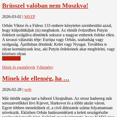
Brüsszel valóban nem Moszkva!
2026-03-02
|
MSZP
Orbán Viktor és a Fidesz 133 embere kénytelen szembesülni azzal,
hogy külpolitikájuk (is) megbukott. Az elmúlt évtizedben Putyin
érdekeit szolgálva döntöttek sokszor a magyar emberek érdeke ellen.
A tavaszi választás tétje: Európa vagy Orbán, szabadság vagy
szolgaság. Áprilisban döntünk: Kelet vagy Nyugat. Továbbra is
olyan kormányunk lesz, aki Putyin érdekeinek akar megfelelni, vagy
közösen olyan
Read More
Hírek és események
Vélemény
Minek ide ellenség, ha …
2026-02-28
|
web
Már ötödik napja tart a háború Ukrajnában. Az orosz hadsereg már
sorozatvetőkkel lövi Kijevet, Harkovot és a többi ukrán várost.
Egyre többen menekülnek el, a civil áldozatok száma folyamatosan
növekszik. Eközben Orbán határszemlézett a keleti országrészbe