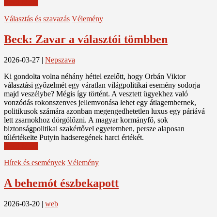
Read More
Választás és szavazás
Vélemény
Beck: Zavar a választói tömbben
2026-03-27
|
Nepszava
Ki gondolta volna néhány héttel ezelőtt, hogy Orbán Viktor
választási győzelmét egy váratlan világpolitikai esemény sodorja
majd veszélybe? Mégis így történt. A vesztett ügyekhez való
vonzódás rokonszenves jellemvonása lehet egy átlagembernek,
politikusok számára azonban megengedhetetlen luxus egy páriává
lett zsarnokhoz dörgölőzni. A magyar kormányfő, sok
biztonságpolitikai szakértővel egyetemben, persze alaposan
túlértékelte Putyin hadseregének harci értékét.
Read More
Hírek és események
Vélemény
A behemót észbekapott
2026-03-20
|
web