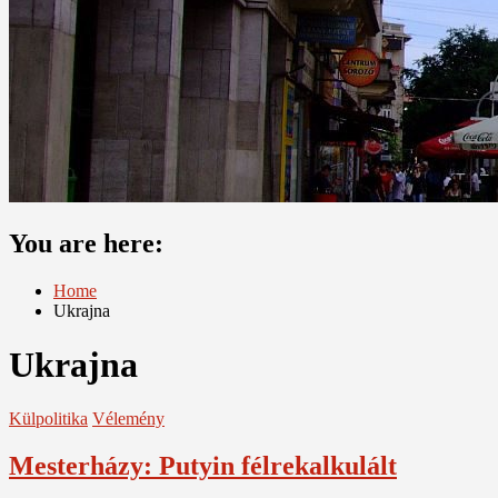
You are here:
Home
Ukrajna
Ukrajna
Külpolitika
Vélemény
Mesterházy: Putyin félrekalkulált