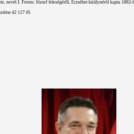
, nevét I. Ferenc József feleségéről, Erzsébet királynéról kapta 1882-
száma 42 127 fő.