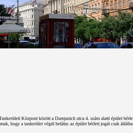
ankerületi Központ között a Damjanich utca 4. szám alatti épület bérle
 hogy a tankerület végül belátta: az épület bérleti jogát csak átlátható