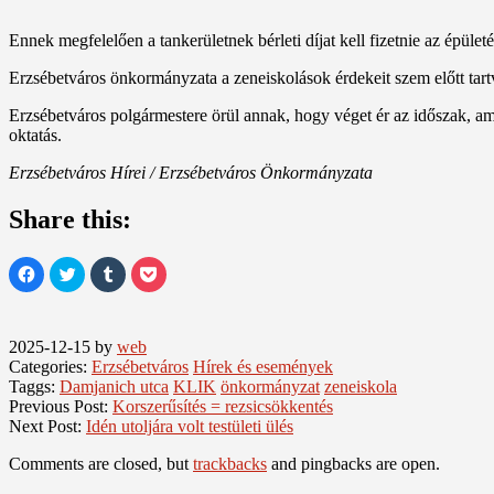
Ennek megfelelően a tankerületnek bérleti díjat kell fizetnie az épüle
Erzsébetváros önkormányzata a zeneiskolások érdekeit szem előtt tartva
Erzsébetváros polgármestere örül annak, hogy véget ér az időszak, a
oktatás.
Erzsébetváros Hírei / Erzsébetváros Önkormányzata
Share this:
Click
Click
Click
Click
to
to
to
to
share
share
share
share
on
on
on
on
Facebook
Twitter
Tumblr
Pocket
(Opens
(Opens
(Opens
(Opens
2025-12-15
by
web
in
in
in
in
new
new
new
new
Categories:
Erzsébetváros
Hírek és események
window)
window)
window)
window)
Taggs:
Damjanich utca
KLIK
önkormányzat
zeneiskola
Previous Post:
Korszerűsítés = rezsicsökkentés
Next Post:
Idén utoljára volt testületi ülés
Comments are closed, but
trackbacks
and pingbacks are open.