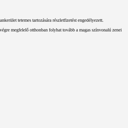
nkerület tetemes tartozására részletfizetést engedélyezett.
 végre megfelelő otthonban folyhat tovább a magas színvonalú zenei