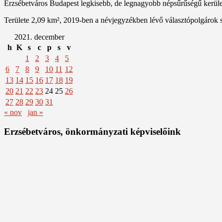
Erzsébetváros Budapest legkisebb, de legnagyobb népsűrűségű kerülete
Területe 2,09 km², 2019-ben a névjegyzékben lévő választópolgárok 
2021. december
h
K
s
c
p
s
v
1
2
3
4
5
6
7
8
9
10
11
12
13
14
15
16
17
18
19
20
21
22
23
24
25
26
27
28
29
30
31
« nov
jan »
Erzsébetváros, önkormányzati képviselőink