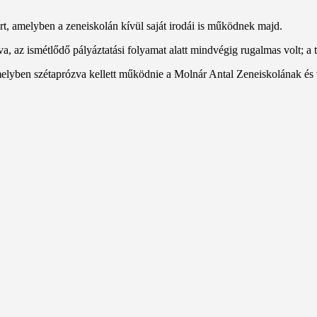
tért, amelyben a zeneiskolán kívül saját irodái is működnek majd.
, az ismétlődő pályáztatási folyamat alatt mindvégig rugalmas volt; a ta
melyben szétaprózva kellett működnie a Molnár Antal Zeneiskolának és