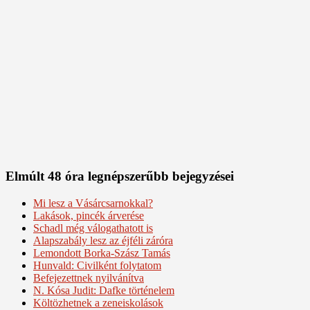
Elmúlt 48 óra legnépszerűbb bejegyzései
Mi lesz a Vásárcsarnokkal?
Lakások, pincék árverése
Schadl még válogathatott is
Alapszabály lesz az éjféli záróra
Lemondott Borka-Szász Tamás
Hunvald: Civilként folytatom
Befejezettnek nyilvánítva
N. Kósa Judit: Dafke történelem
Költözhetnek a zeneiskolások