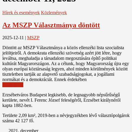
Hírek és események
Közlemények
Az MSZP Választmánya döntött
2025-12-11
|
MSZP
Döntött az MSZP Választmánya a közös ellenzéki lista szocialista
jelöltjeiről. A demokrata ellenzéki szövetség azért jött létre, hogy
leváltsa, meghaladja a társadalom megosztására építő politikai
kultúrát Magyarországon. Az a célunk, hogy Magyarország újra egy
olyan európai köztársaság legyen, ahol minden körülmények között
tiszteletben tartják az alapvető szabadságjogokat, a jogállami
normákat és a demokráciát. Ennek érdekében
Read More
Erzsébetváros Budapest legkisebb, de legnagyobb népsűrűségű
kerülete, nevét I. Ferenc József feleségéről, Erzsébet királynéról
kapta 1882-ben.
Területe 2,09 km², 2019-ben a névjegyzékben lévő választópolgárok
száma 42 127 fő.
2021. december