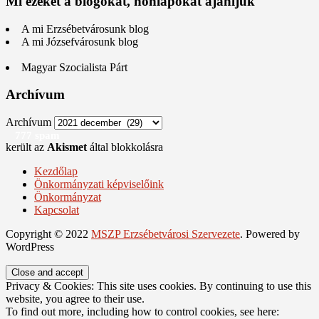
Mi ezeket a blogokat, honlapokat ajánljuk
A mi Erzsébetvárosunk blog
A mi Józsefvárosunk blog
Magyar Szocialista Párt
Archívum
Archívum
777 spam
került az
Akismet
által blokkolásra
Kezdőlap
Önkormányzati képviselőink
Önkormányzat
Kapcsolat
Copyright © 2022
MSZP Erzsébetvárosi Szervezete
. Powered by
WordPress
Privacy & Cookies: This site uses cookies. By continuing to use this
website, you agree to their use.
To find out more, including how to control cookies, see here: