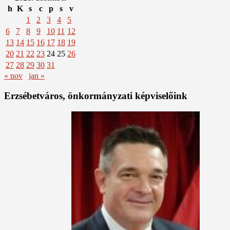
h
K
s
c
p
s
v
1
2
3
4
5
6
7
8
9
10
11
12
13
14
15
16
17
18
19
20
21
22
23
24
25
26
27
28
29
30
31
« nov
jan »
Erzsébetváros, önkormányzati képviselőink