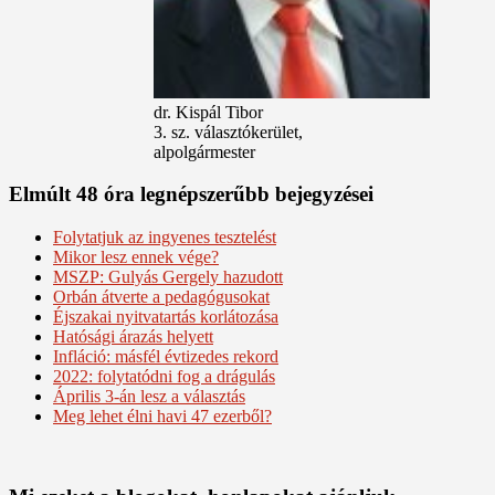
dr. Kispál Tibor
3. sz. választókerület,
alpolgármester
Elmúlt 48 óra legnépszerűbb bejegyzései
Folytatjuk az ingyenes tesztelést
Mikor lesz ennek vége?
MSZP: Gulyás Gergely hazudott
Orbán átverte a pedagógusokat
Éjszakai nyitvatartás korlátozása
Hatósági árazás helyett
Infláció: másfél évtizedes rekord
2022: folytatódni fog a drágulás
Április 3-án lesz a választás
Meg lehet élni havi 47 ezerből?