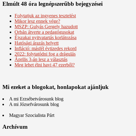
Elmúlt 48 óra legnépszerűbb bejegyzései
Folytatjuk az ingyenes tesztelést
Mikor lesz ennek vége?
MSZP: Gulyás Gergely hazudott
Orbán átverte a pedagógusokat
Éjszakai nyitvatartás korlátozása
Hatósági árazás helyett
Infláció: másfél évtizedes rekord
2022: folytatódni fog a drágulás
Április 3-án lesz a választás
Meg lehet élni havi 47 ezerből?
Mi ezeket a blogokat, honlapokat ajánljuk
A mi Erzsébetvárosunk blog
A mi Józsefvárosunk blog
Magyar Szocialista Párt
Archívum