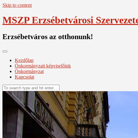
Skip to content
MSZP Erzsébetvárosi Szervezet
Erzsébetváros az otthonunk!
Kezdőlap
Önkormányzati képviselőink
Önkormányzat
Kapcsolat