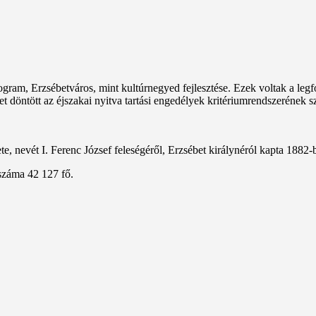
ram, Erzsébetváros, mint kultúrnegyed fejlesztése. Ezek voltak a legf
t döntött az éjszakai nyitva tartási engedélyek kritériumrendszerének sz
, nevét I. Ferenc József feleségéről, Erzsébet királynéról kapta 1882-
száma 42 127 fő.