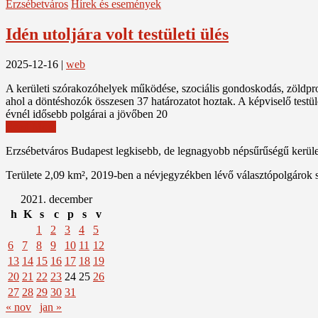
Erzsébetváros
Hírek és események
Idén utoljára volt testületi ülés
2025-12-16
|
web
A kerületi szórakozóhelyek működése, szociális gondoskodás, zöldprog
ahol a döntéshozók összesen 37 határozatot hoztak. A képviselő testüle
évnél idősebb polgárai a jövőben 20
Read More
Erzsébetváros Budapest legkisebb, de legnagyobb népsűrűségű kerülete
Területe 2,09 km², 2019-ben a névjegyzékben lévő választópolgárok 
2021. december
h
K
s
c
p
s
v
1
2
3
4
5
6
7
8
9
10
11
12
13
14
15
16
17
18
19
20
21
22
23
24
25
26
27
28
29
30
31
« nov
jan »