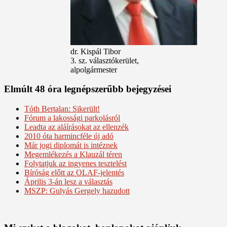
dr. Kispál Tibor
3. sz. választókerület,
alpolgármester
Elmúlt 48 óra legnépszerűbb bejegyzései
Tóth Bertalan: Sikerült!
Fórum a lakossági parkolásról
Leadta az aláírásokat az ellenzék
2010 óta harmincféle új adó
Már jogi diplomát is intéznek
Megemlékezés a Klauzál téren
Folytatjuk az ingyenes tesztelést
Bíróság előtt az OLAF-jelentés
Április 3-án lesz a választás
MSZP: Gulyás Gergely hazudott