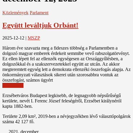
Közlemények
Parlament
Együtt leváltjuk Orbánt!
2025-12-12
|
MSZP
Három éve szavazta meg a fideszes többség a Parlamentben a
dolgozó magyar emberek érdekeit semmibe vevő rabszolgatörvényt.
Ez ellen lépett fel az ellenzék egységesen az Országgyűlésben, a
dolgozókkal és a szakszervezetekkel együtt az utcán. Az akkor
megteremtett egység lett a demokrata ellenzéki összefogás alapja. Az
önkormányzati választások sikerei után szorosabbra vontuk az
összefogást, számos ügyért
Read More
Erzsébetváros Budapest legkisebb, de legnagyobb népsűrűségű
kerülete, nevét I. Ferenc József feleségéről, Erzsébet királynéról
kapta 1882-ben.
Területe 2,09 km², 2019-ben a névjegyzékben lévő választópolgárok
száma 42 127 fő.
2021. december