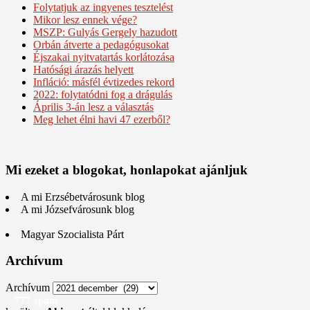
Folytatjuk az ingyenes tesztelést
Mikor lesz ennek vége?
MSZP: Gulyás Gergely hazudott
Orbán átverte a pedagógusokat
Éjszakai nyitvatartás korlátozása
Hatósági árazás helyett
Infláció: másfél évtizedes rekord
2022: folytatódni fog a drágulás
Április 3-án lesz a választás
Meg lehet élni havi 47 ezerből?
Mi ezeket a blogokat, honlapokat ajánljuk
A mi Erzsébetvárosunk blog
A mi Józsefvárosunk blog
Magyar Szocialista Párt
Archívum
Archívum
777 spam