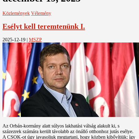
Közlemények
Vélemény
Esélyt kell teremtenünk I.
2025-12-19
|
MSZP
Az Orbán-kormány alatt súlyos lakhatási válság alakult ki, s
százezrek számára került távolabb az önálló otthonhoz jutás esélye.
A CSOK-ot úgy javasoljuk megtartani, hogy közben kibővítjük: így