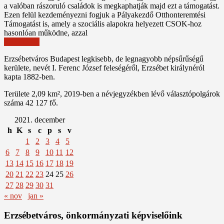
a valóban rászoruló családok is megkaphatják majd ezt a támogatást.
Ezen felül kezdeményezni fogjuk a Pályakezdő Otthonteremtési
Támogatást is, amely a szociális alapokra helyezett CSOK-hoz
hasonlóan működne, azzal
Read More
Erzsébetváros Budapest legkisebb, de legnagyobb népsűrűségű
kerülete, nevét I. Ferenc József feleségéről, Erzsébet királynéról
kapta 1882-ben.
Területe 2,09 km², 2019-ben a névjegyzékben lévő választópolgárok
száma 42 127 fő.
2021. december
h
K
s
c
p
s
v
1
2
3
4
5
6
7
8
9
10
11
12
13
14
15
16
17
18
19
20
21
22
23
24
25
26
27
28
29
30
31
« nov
jan »
Erzsébetváros, önkormányzati képviselőink