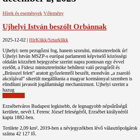
Hírek és események
Vélemény
Ujhelyi István beszólt Orbánnak
2025-12-02
|
HirKlikk/Sztarklikk
Ujhelyi: nem pezsgőzni fog, hanem szorulni, miniszterelnök úr!
Ujhelyi István MSZP-s európai parlamenti képviselő közösségi
oldalán közzétett bejegyzése szerint napra pontosan egy évvel
ezelőtt, a Fidesz miniszterelnöke behűteni való pezsgőről és
„Brüsszel felett” aratott győzelemről beszélt, mondván „a zsaroló
akciójával” sikerült megállítania a magyar kormánnyal szemben is
elindítani javasolt jogállamisági mechanizmust. Ujhelyi szerint a
hazug
Read More
Erzsébetváros Budapest legkisebb, de legnagyobb népsűrűségű
kerülete, nevét I. Ferenc József feleségéről, Erzsébet királynéról
kapta 1882-ben.
Területe 2,09 km², 2019-ben a névjegyzékben lévő választópolgárok
száma 42 127 fő.