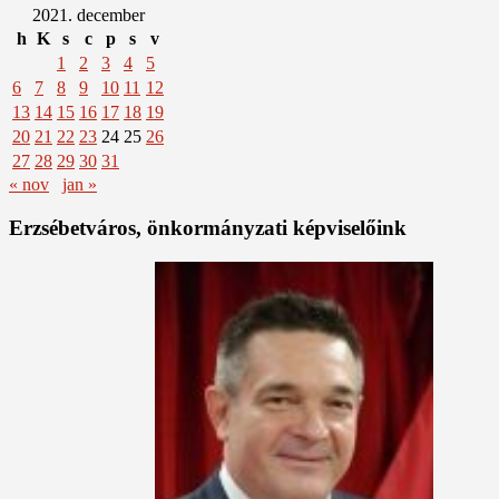
2021. december
h
K
s
c
p
s
v
1
2
3
4
5
6
7
8
9
10
11
12
13
14
15
16
17
18
19
20
21
22
23
24
25
26
27
28
29
30
31
« nov
jan »
Erzsébetváros, önkormányzati képviselőink