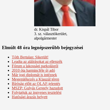
dr. Kispál Tibor
3. sz. választókerület,
alpolgármester
Elmúlt 48 óra legnépszerűbb bejegyzései
Tóth Bertalan: Sikerült!
Leadta az aláírásokat az ellenzék
Fórum a lakossági parkolásról
2010 óta harmincféle új adó
Már jogi diplomát is intéznek
Megemlékezés a Klauzál téren
Bíróság előtt az OLAF-jelentés
MSZP: Gulyás Gergely hazudott
Folytatjuk az ingyenes tesztelést
Hatósági árazás helyett