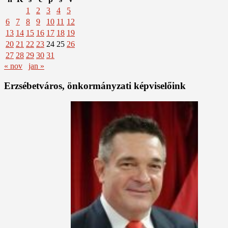
1
2
3
4
5
6
7
8
9
10
11
12
13
14
15
16
17
18
19
20
21
22
23
24
25
26
27
28
29
30
31
« nov
jan »
Erzsébetváros, önkormányzati képviselőink