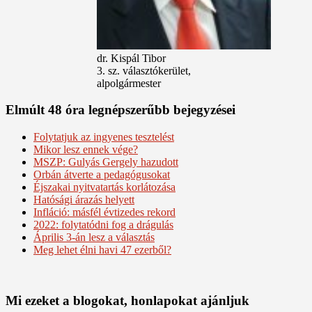
dr. Kispál Tibor
3. sz. választókerület,
alpolgármester
Elmúlt 48 óra legnépszerűbb bejegyzései
Folytatjuk az ingyenes tesztelést
Mikor lesz ennek vége?
MSZP: Gulyás Gergely hazudott
Orbán átverte a pedagógusokat
Éjszakai nyitvatartás korlátozása
Hatósági árazás helyett
Infláció: másfél évtizedes rekord
2022: folytatódni fog a drágulás
Április 3-án lesz a választás
Meg lehet élni havi 47 ezerből?
Mi ezeket a blogokat, honlapokat ajánljuk