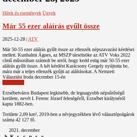
Hírek és események
Ügyek
Már 55 ezer aláírás gyűlt össze
2025-12-28
|
ATV
Már 50-55 ezer aláírás gyűlt össze az ellenzék népszavazási kérdései
mellett. Kunhalmi Ágnes, az MSZP társelnöke az ATV Voks 2022
című műsorában számolt be arról, hogy kedd estig már 50-55 ezer
aláírás gyűlt össze. A két kérdést Karácsony Gergely nyújtotta be,
mára már a teljes ellenzék gyűjti az aláírásokat. A Nemzeti
Választási Iroda december 15-én
Read More
Erzsébetváros Budapest legkisebb, de legnagyobb népsűrűségű
kerülete, nevét I. Ferenc József feleségéről, Erzsébet királynéról
kapta 1882-ben.
Területe 2,09 km², 2019-ben a névjegyzékben lévő választópolgárok
száma 42 127 fő.
2021. december
h
K
s
c
p
s
v