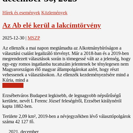
Hírek és események
Közlemények
Az Ab elé kerül a lakcímtörvény
2025-12-30
|
MSZP
Az ellenzék a mai napon megtámadta az Alkotmánybíróságon a
választási csalást legalizáló törvényt. Már a 2018-ban és a 2019-ben
megrendezett választások során is tömegessé vált az a jelenség, hogy
egy-egy romos ingatlanba tucatszám jelentenek be ténylegesen nem
Magyarországon élő magyar állampolgárokat azért, hogy részt
vehessenek a választásokon. Az ellenzék kezdeményezésére mind a
Kúria, mind a
Read More
Erzsébetváros Budapest legkisebb, de legnagyobb népsűrűségű
kerülete, nevét I. Ferenc József feleségéről, Erzsébet királynéról
kapta 1882-ben.
Területe 2,09 km², 2019-ben a névjegyzékben lévő választópolgárok
száma 42 127 fő.
2021. december