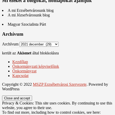
Mi ezeket a blogokat, honlapokat ajánljuk
A mi Erzsébetvárosunk blog
A mi Józsefvárosunk blog
Magyar Szocialista Párt
Archívum
Archívum
777 spam
került az
Akismet
által blokkolásra
Kezdőlap
Önkormányzati képviselőink
Önkormányzat
Kapcsolat
Copyright © 2022
MSZP Erzsébetvárosi Szervezete
. Powered by
WordPress
Privacy & Cookies: This site uses cookies. By continuing to use this
website, you agree to their use.
To find out more, including how to control cookies, see here: