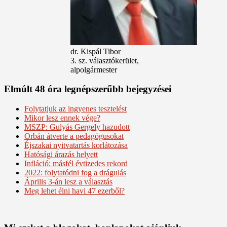
dr. Kispál Tibor
3. sz. választókerület,
alpolgármester
Elmúlt 48 óra legnépszerűbb bejegyzései
Folytatjuk az ingyenes tesztelést
Mikor lesz ennek vége?
MSZP: Gulyás Gergely hazudott
Orbán átverte a pedagógusokat
Éjszakai nyitvatartás korlátozása
Hatósági árazás helyett
Infláció: másfél évtizedes rekord
2022: folytatódni fog a drágulás
Április 3-án lesz a választás
Meg lehet élni havi 47 ezerből?