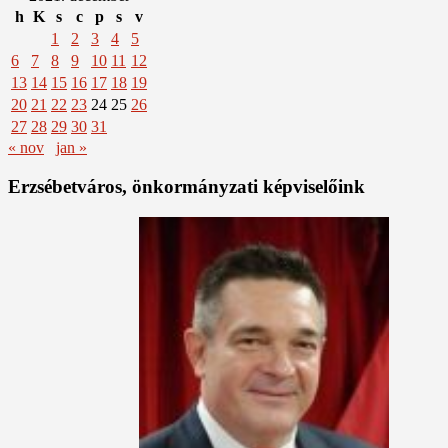
h
K
s
c
p
s
v
1
2
3
4
5
6
7
8
9
10
11
12
13
14
15
16
17
18
19
20
21
22
23
24
25
26
27
28
29
30
31
« nov
jan »
Erzsébetváros, önkormányzati képviselőink