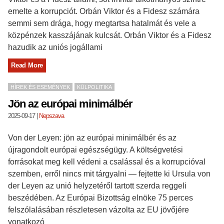
emelte a korrupciót. Orbán Viktor és a Fidesz számára
semmi sem drága, hogy megtartsa hatalmát és vele a
közpénzek kasszájának kulcsát. Orbán Viktor és a Fidesz
hazudik az uniós jogállami
Read More
HÍREK ÉS ESEMÉNYEK
KÜLPOLITIKA
Jön az európai minimálbér
2025-09-17
|
Nepszava
Von der Leyen: jön az európai minimálbér és az
újragondolt európai egészségügy. A költségvetési
forrásokat meg kell védeni a csalással és a korrupcióval
szemben, erről nincs mit tárgyalni — fejtette ki Ursula von
der Leyen az unió helyzetéről tartott szerda reggeli
beszédében. Az Európai Bizottság elnöke 75 perces
felszólalásában részletesen vázolta az EU jövőjére
vonatkozó