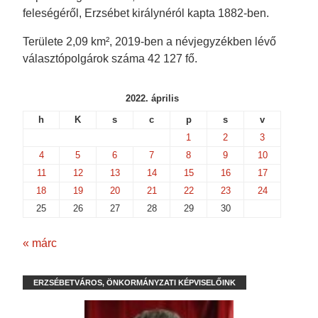
feleségéről, Erzsébet királynéról kapta 1882-ben.
Területe 2,09 km², 2019-ben a névjegyzékben lévő
választópolgárok száma 42 127 fő.
2022. április
h
K
s
c
p
s
v
1
2
3
4
5
6
7
8
9
10
11
12
13
14
15
16
17
18
19
20
21
22
23
24
25
26
27
28
29
30
« márc
ERZSÉBETVÁROS, ÖNKORMÁNYZATI KÉPVISELŐINK