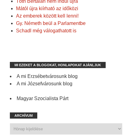
Tóth Bertalan nem indul újra
Mától újra kiírható az időközi
Az emberek között kell lenni!
Gy. Németh beül a Parlamentbe
Schadl még válogathatott is
MI EZEKET A BLOGOKAT, HONLAPOKAT AJÁNLJUK
A mi Erzsébetvárosunk blog
A mi Józsefvárosunk blog
Magyar Szocialista Párt
ARCHÍVUM