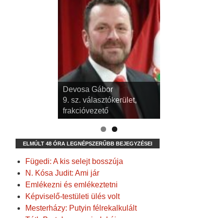
Devosa Gábor
9. sz. választókerület,
frakcióvezető
ELMÚLT 48 ÓRA LEGNÉPSZERŰBB BEJEGYZÉSEI
Fügedi: A kis selejt bosszúja
N. Kósa Judit: Ami jár
Emlékezni és emlékeztetni
Képviselő-testületi ülés volt
Mesterházy: Putyin félrekalkulált