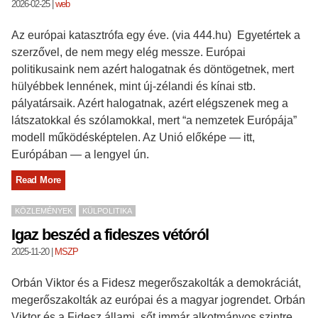
2026-02-25
|
web
Az európai katasztrófa egy éve. (via 444.hu) Egyetértek a
szerzővel, de nem megy elég messze. Európai
politikusaink nem azért halogatnak és döntögetnek, mert
hülyébbek lennének, mint új-zélandi és kínai stb.
pályatársaik. Azért halogatnak, azért elégszenek meg a
látszatokkal és szólamokkal, mert “a nemzetek Európája”
modell működésképtelen. Az Unió előképe — itt,
Európában — a lengyel ún.
Read More
KÖZLEMÉNYEK
KÜLPOLITIKA
Igaz beszéd a fideszes vétóról
2025-11-20
|
MSZP
Orbán Viktor és a Fidesz megerőszakolták a demokráciát,
megerőszakolták az európai és a magyar jogrendet. Orbán
Viktor és a Fidesz állami, sőt immár alkotmányos szintre