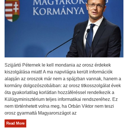
Szijjártó Péternek le kell mondania az orosz érdekek
kiszolgálása miatt! A ma napvilágra került információk
alapján az oroszok már nem a spájzban vannak, hanem a
kormány dolgozószobáiban: az orosz titkosszolgálat évek
óta gyakorlatilag korlátlan hozzáféréssel rendelkezik a
Külügyminisztérium teljes informatikai rendszeréhez. Ez
nem történhetett volna meg, ha Orbán Viktor nem teszi
orosz gyarmattá Magyarországot az
Read More