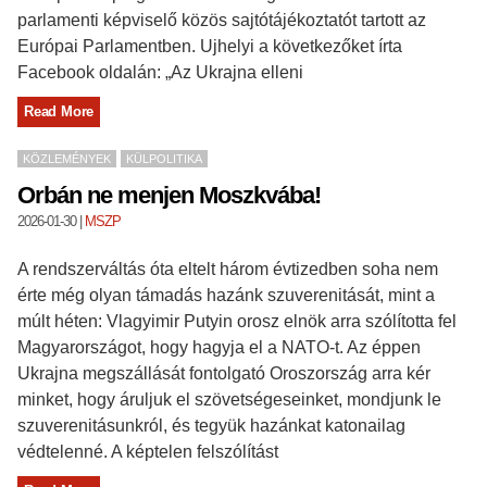
parlamenti képviselő közös sajtótájékoztatót tartott az
Európai Parlamentben. Ujhelyi a következőket írta
Facebook oldalán: „Az Ukrajna elleni
Read More
KÖZLEMÉNYEK
KÜLPOLITIKA
Orbán ne menjen Moszkvába!
2026-01-30
|
MSZP
A rendszerváltás óta eltelt három évtizedben soha nem
érte még olyan támadás hazánk szuverenitását, mint a
múlt héten: Vlagyimir Putyin orosz elnök arra szólította fel
Magyarországot, hogy hagyja el a NATO-t. Az éppen
Ukrajna megszállását fontolgató Oroszország arra kér
minket, hogy áruljuk el szövetségeseinket, mondjunk le
szuverenitásunkról, és tegyük hazánkat katonailag
védtelenné. A képtelen felszólítást