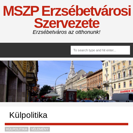
MSZP Erzsébetvárosi
Szervezete
Erzsébetváros az otthonunk!
Külpolitika
KÜLPOLITIKA
VÉLEMÉNY