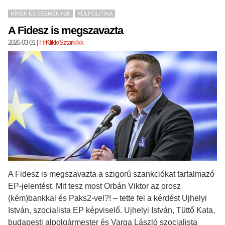
HÍREK ÉS ESEMÉNYEK
KÜLPOLITIKA
A Fidesz is megszavazta
2026-03-01
|
HirKlikk/Sztarklikk
A Fidesz is megszavazta a szigorú szankciókat tartalmazó
EP-jelentést. Mit tesz most Orbán Viktor az orosz
(kém)bankkal és Paks2-vel?! – tette fel a kérdést Ujhelyi
István, szocialista EP képviselő. Ujhelyi István, Tüttő Kata,
budapesti alpolgármester és Varga László szocialista