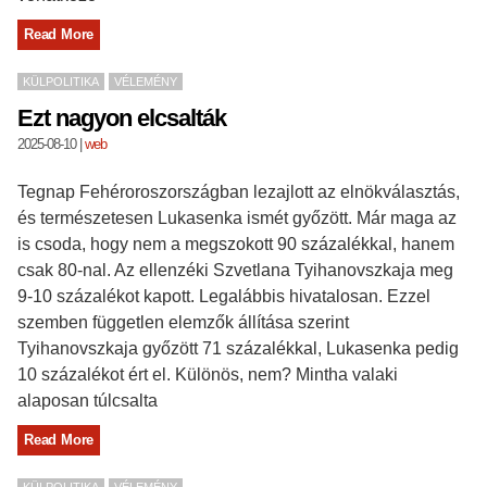
Read More
KÜLPOLITIKA
VÉLEMÉNY
Ezt nagyon elcsalták
2025-08-10
|
web
Tegnap Fehéroroszországban lezajlott az elnökválasztás,
és természetesen Lukasenka ismét győzött. Már maga az
is csoda, hogy nem a megszokott 90 százalékkal, hanem
csak 80-nal. Az ellenzéki Szvetlana Tyihanovszkaja meg
9-10 százalékot kapott. Legalábbis hivatalosan. Ezzel
szemben független elemzők állítása szerint
Tyihanovszkaja győzött 71 százalékkal, Lukasenka pedig
10 százalékot ért el. Különös, nem? Mintha valaki
alaposan túlcsalta
Read More
KÜLPOLITIKA
VÉLEMÉNY