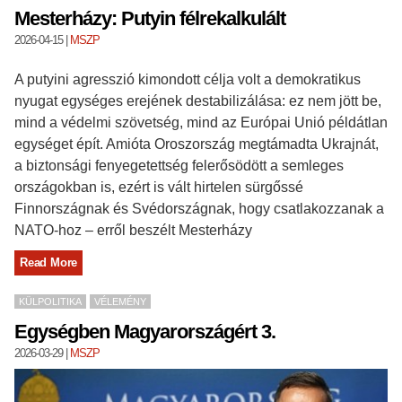
Mesterházy: Putyin félrekalkulált
2026-04-15
|
MSZP
A putyini agresszió kimondott célja volt a demokratikus
nyugat egységes erejének destabilizálása: ez nem jött be,
mind a védelmi szövetség, mind az Európai Unió példátlan
egységet épít. Amióta Oroszország megtámadta Ukrajnát,
a biztonsági fenyegetettség felerősödött a semleges
országokban is, ezért is vált hirtelen sürgőssé
Finnországnak és Svédországnak, hogy csatlakozzanak a
NATO-hoz – erről beszélt Mesterházy
Read More
KÜLPOLITIKA
VÉLEMÉNY
Egységben Magyarországért 3.
2026-03-29
|
MSZP