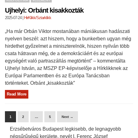
Ujhelyi: Orbánt kisakkozták
2025-07-24
|
HirKlikk/Sztarklikk
„Ha már Orbán Viktor mostanában mániákusan hadászati
nyelven beszél: azt hiszem, hogy a bunkerben ugyan még
hirdethet győzelmet a miniszterelnök, hiszen nyilván több
csata hátravan még, de a demokráciáért és az európai
egységért való partraszállás megtörtént” – kommentálta
Ujhelyi István, az MSZP EP-képviselője a Hírklikknek az
Európai Parlamentben és az Európa Tanácsban
történteket. Orbánt „kisakkozták”
Read More
1
2
…
5
Next →
Erzsébetváros Budapest legkisebb, de legnagyobb
népsűrűségű kerülete, nevét I. Ferenc József