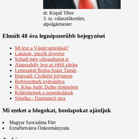
dr. Kispál Tibor
3. sz. választókerület,
alpolgármester
Elmúlt 48 óra legnépszerűbb bejegyzései
Mi lesz a Vásárcsarnokkal?
Lakások, pincék árverése
Schadl még válogathatott is
Alapszabály lesz az éjféli záróra
Lemondott Borka-Szász Tamás
Hunvald: Civilként folytatom
Befejezettnek nyilvánítva
N. Kósa Judit: Dafke történelem
Költözhetnek a zeneiskolások
Sétafika - Damjanich utca
Mi ezeket a blogokat, honlapokat ajánljuk
Magyar Szocialista Párt
Erzsébetváros Önkormányzata