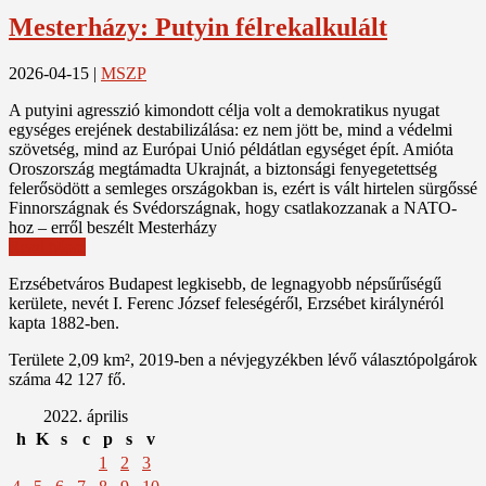
Mesterházy: Putyin félrekalkulált
2026-04-15
|
MSZP
A putyini agresszió kimondott célja volt a demokratikus nyugat
egységes erejének destabilizálása: ez nem jött be, mind a védelmi
szövetség, mind az Európai Unió példátlan egységet épít. Amióta
Oroszország megtámadta Ukrajnát, a biztonsági fenyegetettség
felerősödött a semleges országokban is, ezért is vált hirtelen sürgőssé
Finnországnak és Svédországnak, hogy csatlakozzanak a NATO-
hoz – erről beszélt Mesterházy
Read More
Erzsébetváros Budapest legkisebb, de legnagyobb népsűrűségű
kerülete, nevét I. Ferenc József feleségéről, Erzsébet királynéról
kapta 1882-ben.
Területe 2,09 km², 2019-ben a névjegyzékben lévő választópolgárok
száma 42 127 fő.
2022. április
h
K
s
c
p
s
v
1
2
3