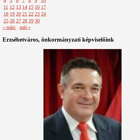
4
5
6
7
8
9
10
11
12
13
14
15
16
17
18
19
20
21
22
23
24
25
26
27
28
29
30
« márc
máj »
Erzsébetváros, önkormányzati képviselőink