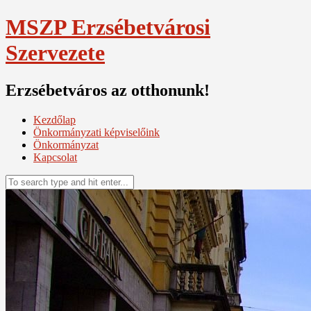
Skip
MSZP Erzsébetvárosi
to
content
Szervezete
Erzsébetváros az otthonunk!
Kezdőlap
Önkormányzati képviselőink
Önkormányzat
Kapcsolat