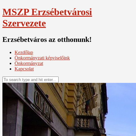
Skip
MSZP Erzsébetvárosi
to
content
Szervezete
Erzsébetváros az otthonunk!
Kezdőlap
Önkormányzati képviselőink
Önkormányzat
Kapcsolat