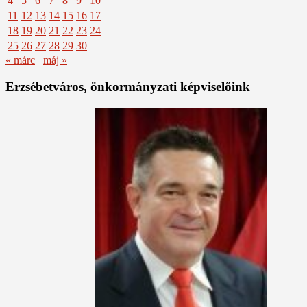
4
5
6
7
8
9
10
11
12
13
14
15
16
17
18
19
20
21
22
23
24
25
26
27
28
29
30
« márc
máj »
Erzsébetváros, önkormányzati képviselőink