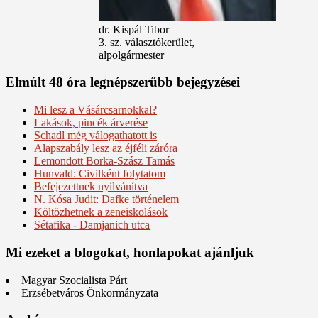
dr. Kispál Tibor
3. sz. választókerület,
alpolgármester
Elmúlt 48 óra legnépszerűbb bejegyzései
Mi lesz a Vásárcsarnokkal?
Lakások, pincék árverése
Schadl még válogathatott is
Alapszabály lesz az éjféli záróra
Lemondott Borka-Szász Tamás
Hunvald: Civilként folytatom
Befejezettnek nyilvánítva
N. Kósa Judit: Dafke történelem
Költözhetnek a zeneiskolások
Sétafika - Damjanich utca
Mi ezeket a blogokat, honlapokat ajánljuk
Magyar Szocialista Párt
Erzsébetváros Önkormányzata