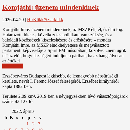
Komjáthi: üzenem mindenkinek
2026-04-29
|
HirKlikk/Sztarklikk
Komjáthi Imre: üzenem mindenkinek, az MSZP élt, él, és élni fog.
Határozott, hiteles, következetes politikára van szükség, és a
baloldali közösségek kiszélesítésére és erősítésére – mondta
Komjáthi Imre, az MSZP elnökhelyettese és megválasztott
parlamenti képviselője a Spirit FM műsorában, közölve: „nem ugrik
el” az elől, hogy tisztségért induljon a pártban, ha az hangsúlyosan
az értékei
Read More
Erzsébetváros Budapest legkisebb, de legnagyobb népsűrűségű
kerülete, nevét I. Ferenc József feleségéről, Erzsébet királynéról
kapta 1882-ben.
Területe 2,09 km², 2019-ben a névjegyzékben lévő választópolgárok
száma 42 127 fő.
2022. április
h
K
s
c
p
s
v
1
2
3