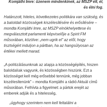
Komjáthi Imre: üzene
m mindenkinek, az MSZP élt, él,
és élni fog.
Határozott, hiteles, következetes politikára van szükség, és
a baloldali közösségek kiszélesítésére és erősítésére –
mondta Komjáthi Imre, az MSZP elnökhelyettese és
megválasztott parlamenti képviselője a Spirit FM
műsorában, közölve: „nem ugrik el” az elől, hogy
tisztségért induljon a pártban, ha az hangsúlyosan az
értékei mellett marad.
„A politizálásunknak az alapja a közösségépítés, hiszen
baloldaliak vagyunk, és közösségben hiszünk. Ezt a
közösséget kell még erősebbé tennünk, még jobban
kiszélesítenünk” – mondta Komjáthi a rádió Aktuál című
műsorában. Felhívta a figyelmet: a pártok erejét az
emberek adják és a hitelesség,
„úgyhogy szerintem nem kell feltalálni a