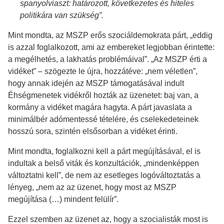
spanyolviaszt: határozott, következetes és hiteles
politikára van szükség”.
Mint mondta, az MSZP erős szociáldemokrata párt, „eddig
is azzal foglalkozott, ami az embereket legjobban érintette:
a megélhetés, a lakhatás problémáival”. „Az MSZP érti a
vidéket” – szögezte le újra, hozzátéve: „nem véletlen”,
hogy annak idején az MSZP támogatásával indult
Éhségmenetek vidékről hozták az üzenetet: baj van, a
kormány a vidéket magára hagyta. A párt javaslata a
minimálbér adómentessé tételére, és cselekedeteinek
hosszú sora, szintén elsősorban a vidéket érinti.
Mint mondta, foglalkozni kell a párt megújításával, el is
indultak a belső viták és konzultációk, „mindenképpen
változtatni kell”, de nem az esetleges logóváltoztatás a
lényeg, „nem az az üzenet, hogy most az MSZP
megújítása (…) mindent felülír”.
Ezzel szemben az üzenet az, hogy a szocialisták most is