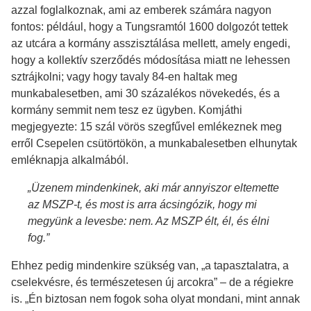
azzal foglalkoznak, ami az emberek számára nagyon
fontos: például, hogy a Tungsramtól 1600 dolgozót tettek
az utcára a kormány asszisztálása mellett, amely engedi,
hogy a kollektív szerződés módosítása miatt ne lehessen
sztrájkolni; vagy hogy tavaly 84-en haltak meg
munkabalesetben, ami 30 százalékos növekedés, és a
kormány semmit nem tesz ez ügyben. Komjáthi
megjegyezte: 15 szál vörös szegfűvel emlékeznek meg
erről Csepelen csütörtökön, a munkabalesetben elhunytak
emléknapja alkalmából.
„Üzenem mindenkinek, aki már annyiszor eltemette
az MSZP-t, és most is arra ácsingózik, hogy mi
megyünk a levesbe: nem. Az MSZP élt, él, és élni
fog.”
Ehhez pedig mindenkire szükség van, „a tapasztalatra, a
cselekvésre, és természetesen új arcokra” – de a régiekre
is. „Én biztosan nem fogok soha olyat mondani, mint annak