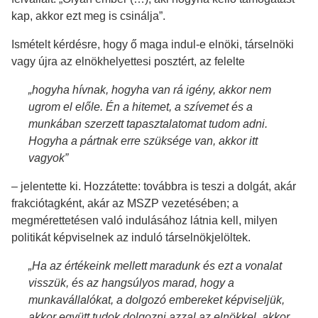
kap, akkor ezt meg is csinálja”.
Ismételt kérdésre, hogy ő maga indul-e elnöki, társelnöki
vagy újra az elnökhelyettesi posztért, az felelte
„hogyha hívnak, hogyha van rá igény, akkor nem
ugrom el előle. Én a hitemet, a szívemet és a
munkában szerzett tapasztalatomat tudom adni.
Hogyha a pártnak erre szüksége van, akkor itt
vagyok”
– jelentette ki. Hozzátette: továbbra is teszi a dolgát, akár
frakciótagként, akár az MSZP vezetésében; a
megmérettetésen való indulásához látnia kell, milyen
politikát képviselnek az induló társelnökjelöltek.
„Ha az értékeink mellett maradunk és ezt a vonalat
visszük, és az hangsúlyos marad, hogy a
munkavállalókat, a dolgozó embereket képviseljük,
akkor együtt tudok dolgozni azzal az elnökkel, akkor