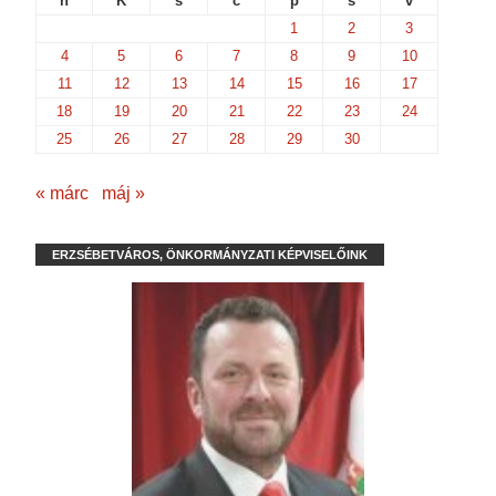
h
K
s
c
p
s
v
1
2
3
4
5
6
7
8
9
10
11
12
13
14
15
16
17
18
19
20
21
22
23
24
25
26
27
28
29
30
« márc
máj »
ERZSÉBETVÁROS, ÖNKORMÁNYZATI KÉPVISELŐINK