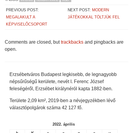
a
a
a
a
r
r
r
r
e
e
e
e
PREVIOUS POST:
NEXT POST:
MODERN
o
o
o
o
n
n
n
n
MEGALAKULT A
JÁTÉKOKKAL TÖLTJÜK FEL
F
T
T
P
a
w
u
o
KÉPVISELŐCSOPORT
c
i
m
c
e
t
b
k
b
t
l
e
o
e
r
t
o
r
(
(
Comments are closed, but
trackbacks
and pingbacks are
k
(
O
O
(
O
p
p
open.
O
p
e
e
p
e
n
n
e
n
s
s
n
s
i
i
s
i
n
n
i
n
n
n
n
n
e
e
Erzsébetváros Budapest legkisebb, de legnagyobb
n
e
w
w
e
w
w
w
népsűrűségű kerülete, nevét I. Ferenc József
w
w
i
i
w
i
n
n
feleségéről, Erzsébet királynéról kapta 1882-ben.
i
n
d
d
n
d
o
o
d
o
w
w
Területe 2,09 km², 2019-ben a névjegyzékben lévő
o
w
)
)
w
)
választópolgárok száma 42 127 fő.
)
2022. április