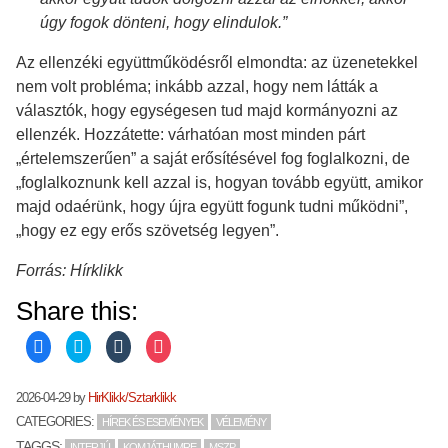
úgy fogok dönteni, hogy elindulok.”
Az ellenzéki együttműködésről elmondta: az üzenetekkel
nem volt probléma; inkább azzal, hogy nem látták a
választók, hogy egységesen tud majd kormányozni az
ellenzék. Hozzátette: várhatóan most minden párt
„értelemszerűen” a saját erősítésével fog foglalkozni, de
„foglalkoznunk kell azzal is, hogyan tovább együtt, amikor
majd odaérünk, hogy újra együtt fogunk tudni működni”,
„hogy ez egy erős szövetség legyen”.
Forrás: Hírklikk
Share this:
C
C
C
C
l
l
l
l
i
i
i
i
c
c
c
c
k
k
k
k
2026-04-29
by
HirKlikk/Sztarklikk
t
t
t
t
o
o
o
o
CATEGORIES:
HÍREK ÉS ESEMÉNYEK
VÉLEMÉNY
s
s
s
s
h
h
h
h
TAGGS:
INTERJÚ
KOMJÁTHI IMRE
MSZP