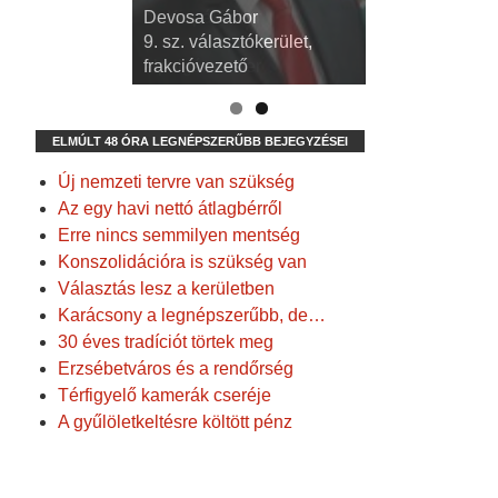
dr. Kispál Tibor
Devosa Gábor
3. sz. választókerület,
9. sz. választókerület,
alpolgármester
frakcióvezető
ELMÚLT 48 ÓRA LEGNÉPSZERŰBB BEJEGYZÉSEI
Új nemzeti tervre van szükség
Az egy havi nettó átlagbérről
Erre nincs semmilyen mentség
Konszolidációra is szükség van
Választás lesz a kerületben
Karácsony a legnépszerűbb, de…
30 éves tradíciót törtek meg
Erzsébetváros és a rendőrség
Térfigyelő kamerák cseréje
A gyűlöletkeltésre költött pénz