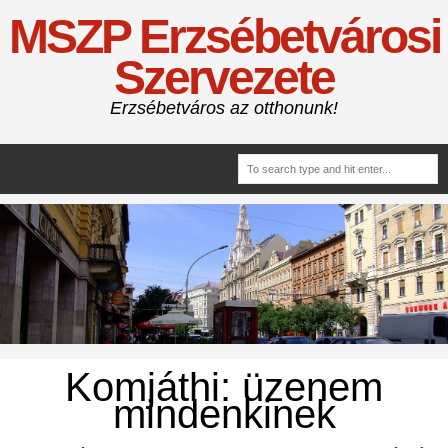
MSZP Erzsébetvárosi
Szervezete
Erzsébetváros az otthonunk!
Komjáthi: üzenem
mindenkinek