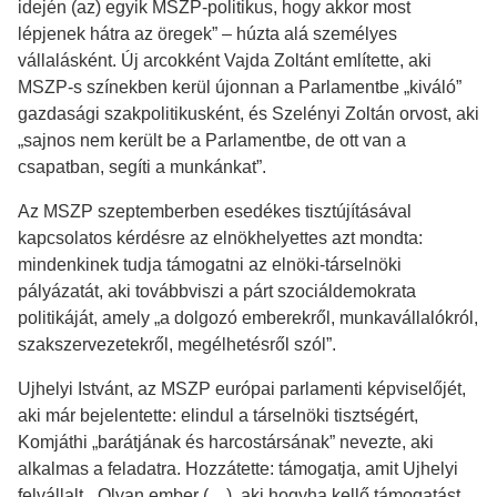
idején (az) egyik MSZP-politikus, hogy akkor most
lépjenek hátra az öregek” – húzta alá személyes
vállalásként. Új arcokként Vajda Zoltánt említette, aki
MSZP-s színekben kerül újonnan a Parlamentbe „kiváló”
gazdasági szakpolitikusként, és Szelényi Zoltán orvost, aki
„sajnos nem került be a Parlamentbe, de ott van a
csapatban, segíti a munkánkat”.
Az MSZP szeptemberben esedékes tisztújításával
kapcsolatos kérdésre az elnökhelyettes azt mondta:
mindenkinek tudja támogatni az elnöki-társelnöki
pályázatát, aki továbbviszi a párt szociáldemokrata
politikáját, amely „a dolgozó emberekről, munkavállalókról,
szakszervezetekről, megélhetésről szól”.
Ujhelyi Istvánt, az MSZP európai parlamenti képviselőjét,
aki már bejelentette: elindul a társelnöki tisztségért,
Komjáthi „barátjának és harcostársának” nevezte, aki
alkalmas a feladatra. Hozzátette: támogatja, amit Ujhelyi
felvállalt. „Olyan ember (…), aki hogyha kellő támogatást