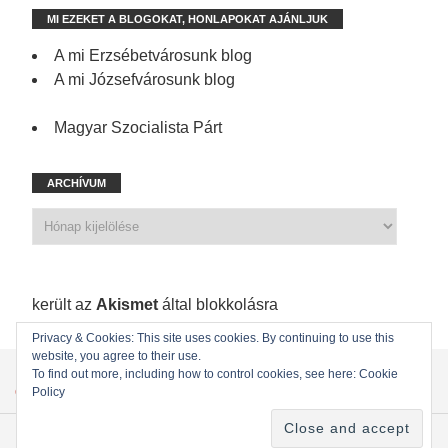
MI EZEKET A BLOGOKAT, HONLAPOKAT AJÁNLJUK
A mi Erzsébetvárosunk blog
A mi Józsefvárosunk blog
Magyar Szocialista Párt
ARCHÍVUM
1 197 spam
került az
Akismet
által blokkolásra
Privacy & Cookies: This site uses cookies. By continuing to use this
website, you agree to their use.
KEZDŐLAP
ÖNKORMÁNYZATI KÉPVISELŐINK
To find out more, including how to control cookies, see here: Cookie
Policy
ÖNKORMÁNYZAT
KAPCSOLAT
Copyright © 2022
MSZP Erzsébetvárosi Szervezete
. Powered by WordPress