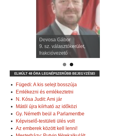
dr. Kispál Tibor
Devosa Gábor
3. sz. választókerület,
9. sz. választókerület,
alpolgármester
frakcióvezető
ELMÚLT 48 ÓRA LEGNÉPSZERŰBB BEJEGYZÉSEI
Fügedi: A kis selejt bosszúja
Emlékezni és emlékeztetni
N. Kósa Judit: Ami jár
Mától újra kiírható az időközi
Gy. Németh beül a Parlamentbe
Képviselő-testületi ülés volt
Az emberek között kell lenni!
Mesterházy: Putyin félrekalkulált