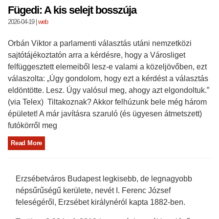
Fügedi: A kis selejt bosszúja
2026-04-19
|
web
Orbán Viktor a parlamenti választás utáni nemzetközi
sajtótájékoztatón arra a kérdésre, hogy a Városliget
felfüggesztett elemeiből lesz-e valami a közeljövőben, ezt
válaszolta: „Úgy gondolom, hogy ezt a kérdést a választás
eldöntötte. Lesz. Úgy valósul meg, ahogy azt elgondoltuk.”
(via Telex) Tiltakoznak? Akkor felhúzunk bele még három
épületet! A már javításra szaruló (és ügyesen átmetszett)
futókörről meg
Read More
Erzsébetváros Budapest legkisebb, de legnagyobb
népsűrűségű kerülete, nevét I. Ferenc József
feleségéről, Erzsébet királynéról kapta 1882-ben.