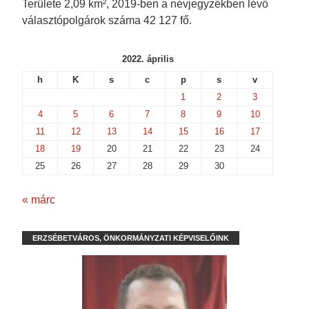
Területe 2,09 km², 2019-ben a névjegyzékben lévő
választópolgárok száma 42 127 fő.
2022. április
h
K
s
c
p
s
v
1
2
3
4
5
6
7
8
9
10
11
12
13
14
15
16
17
18
19
20
21
22
23
24
25
26
27
28
29
30
« márc
ERZSÉBETVÁROS, ÖNKORMÁNYZATI KÉPVISELŐINK