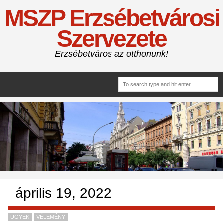
MSZP Erzsébetvárosi
Szervezete
Erzsébetváros az otthonunk!
április 19, 2022
ÜGYEK
VÉLEMÉNY