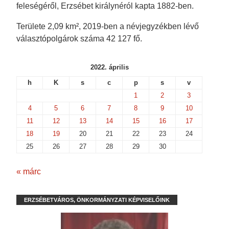
o
w
)
)
feleségéről, Erzsébet királynéról kapta 1882-ben.
w
)
)
Területe 2,09 km², 2019-ben a névjegyzékben lévő
választópolgárok száma 42 127 fő.
2022. április
h
K
s
c
p
s
v
1
2
3
4
5
6
7
8
9
10
11
12
13
14
15
16
17
18
19
20
21
22
23
24
25
26
27
28
29
30
« márc
ERZSÉBETVÁROS, ÖNKORMÁNYZATI KÉPVISELŐINK