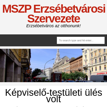
MSZP Erzsébetvárosi
Szervezete
Erzsébetváros az otthonunk!
Képviselő-testületi ülés
volt