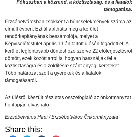
Fókuszban a közrend, a köztisztaság, és a fiatalok
támogatása.
Erzsébetvárosban csökkent a bűncselekmények száma az
elmúlt évben. Ezt állapíthatta meg a kerület
rendőrkapitányának beszámolója, melyet a
Képviselőtestület április 13-án tartott ülésén fogadott el. A
kerület legfontosabb döntéshozó szerve 22 előterjesztésről
döntött, ezek között arról is, hogyan használják fel a
köztisztaságra és a zöldítésre szánt anyagi kereteket.
Több határozat szólt a gyerekek és a fiatalok
támogatásáról.
Az ülésről készült részletes összefoglaló az önkormányzat
honlapján olvasható.
Erzsébetváros Hírei /
Erzsébetváros Önkormányzata
Share this: