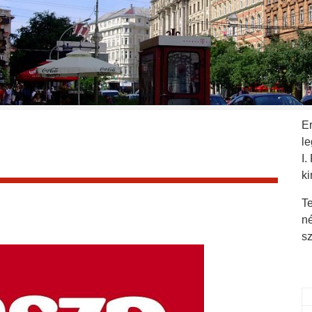
E
l
I.
ki
Te
n
s