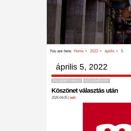
You are here:
Home
2022
április
5
április 5, 2022
ERZSÉBETVÁROS
KÖZLEMÉNYEK
Köszönet választás után
2026-04-05
|
web