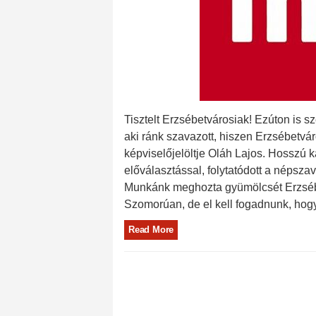
Tisztelt Erzsébetvárosiak! Ezúton is s
aki ránk szavazott, hiszen Erzsébetvá
képviselőjelöltje Oláh Lajos. Hosszú
előválasztással, folytatódott a népsza
Munkánk meghozta gyümölcsét Erzséb
Szomorúan, de el kell fogadnunk, hog
Read More