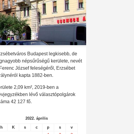
rzsébetváros Budapest legkisebb, de
egnagyobb népsűrűségű kerülete, nevét
 Ferenc József feleségéről, Erzsébet
rálynéról kapta 1882-ben.
rülete 2,09 km², 2019-ben a
évjegyzékben lévő választópolgárok
záma 42 127 fő.
2022. április
h
K
s
c
p
s
v