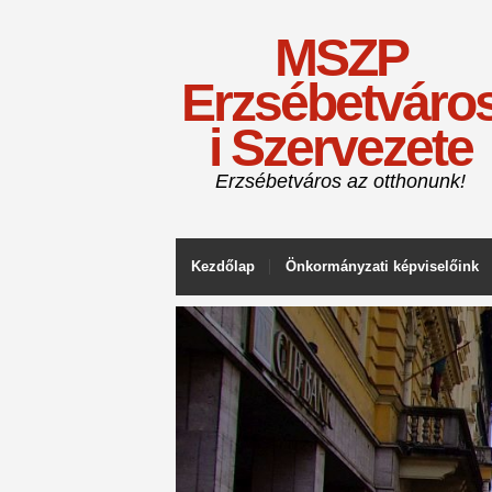
MSZP
Erzsébetváro
i Szervezete
Erzsébetváros az otthonunk!
Kezdőlap
Önkormányzati képviselőink