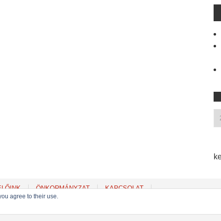
ke
ELŐINK
ÖNKORMÁNYZAT
KAPCSOLAT
you agree to their use.
Copyright © 2022
MSZP Erzsébetvárosi Szervezete
. Powered by WordPress