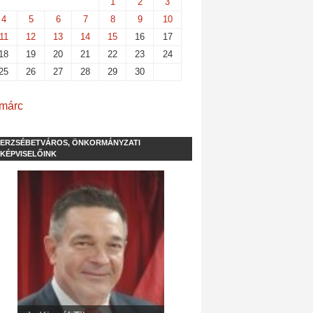
1
2
3
4
5
6
7
8
9
10
11
12
13
14
15
16
17
18
19
20
21
22
23
24
25
26
27
28
29
30
 márc
ERZSÉBETVÁROS, ÖNKORMÁNYZATI
KÉPVISELŐINK