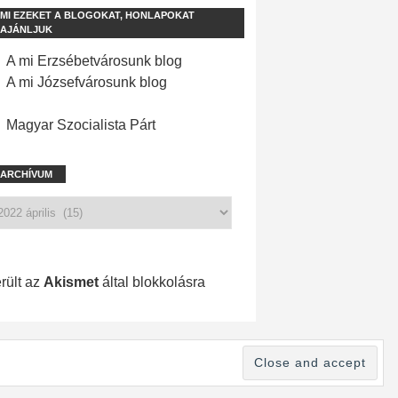
MI EZEKET A BLOGOKAT, HONLAPOKAT
AJÁNLJUK
A mi Erzsébetvárosunk blog
A mi Józsefvárosunk blog
Magyar Szocialista Párt
ARCHÍVUM
1 171 spam
rült az
Akismet
által blokkolásra