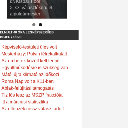
dr. Kispál Tibor
Devosa Gábor
3. sz. választókerület,
9. sz. választókerület,
alpolgármester
frakcióvezető
ELMÚLT 48 ÓRA LEGNÉPSZERŰBB
BEJEGYZÉSEI
Képviselő-testületi ülés volt
Mesterházy: Putyin félrekalkulált
Az emberek között kell lenni!
Együttműködésre is szükség van
Mától újra kiírható az időközi
Roma Nap volt a K11-ben
Ablak-felújítási támogatás
Tíz fős lesz az MSZP frakciója
Itt a márciusi statisztika
Az ellenzék rossz választ adott