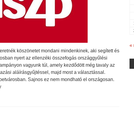
«
zeretnék köszönetet mondani mindenkinek, aki segített és
rosban nyert az ellenzéki összefogás országgyűlési
 kampányon vagyunk túl, amely kezdődött még tavaly az
vazási aláírásgyűjtéssel, majd most a választással.
etvárosban. Sajnos ez nem mondható el országosan.
y