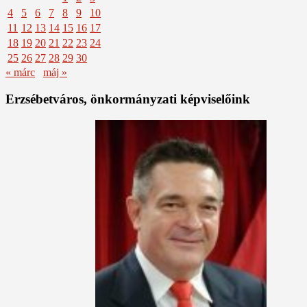
4
5
6
7
8
9
10
11
12
13
14
15
16
17
18
19
20
21
22
23
24
25
26
27
28
29
30
« márc
máj »
Erzsébetváros, önkormányzati képviselőink