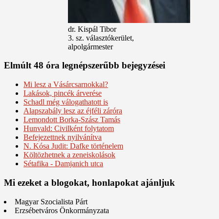
dr. Kispál Tibor
3. sz. választókerület,
alpolgármester
Elmúlt 48 óra legnépszerűbb bejegyzései
Mi lesz a Vásárcsarnokkal?
Lakások, pincék árverése
Schadl még válogathatott is
Alapszabály lesz az éjféli záróra
Lemondott Borka-Szász Tamás
Hunvald: Civilként folytatom
Befejezettnek nyilvánítva
N. Kósa Judit: Dafke történelem
Költözhetnek a zeneiskolások
Sétafika - Damjanich utca
Mi ezeket a blogokat, honlapokat ajánljuk
Magyar Szocialista Párt
Erzsébetváros Önkormányzata