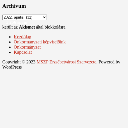
Archívum
Archívum
1 256 spam
került az
Akismet
által blokkolásra
Kezdőlap
Önkormányzati képviselőink
Önkormányzat
Kapcsolat
Copyright © 2023
MSZP Erzsébetvárosi Szervezete
. Powered by
WordPress