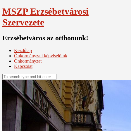
Skip
MSZP Erzsébetvárosi
to
content
Szervezete
Erzsébetváros az otthonunk!
Kezdőlap
Önkormányzati képviselőink
Önkormányzat
Kapcsolat