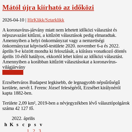
Mától újra kiírható az időközi
2026-04-10
|
HirKlikk/Sztarklikk
A koronavírus-járvány miatt nem lehetett időközi választást és
népszavazást kitűzni, a kitűzött választások pedig elmaradtak.
Amennyiben a helyi önkormányzat vagy a nemzetiségi
önkormányzat képviselő-testülete 2020. november 6-a és 2022.
április 9-e között mondta ki feloszlását, a kiírásra vonatkozó döntés
április 10-étől hatályos, ekkortól lehet kiírni az időközi választást.
Amennyiben a korábban kitűzött választásokat a koronavírus-
világjárvány
Read More
Erzsébetváros Budapest legkisebb, de legnagyobb népsűrűségű
kerülete, nevét I. Ferenc József feleségéről, Erzsébet királynéról
kapta 1882-ben.
Területe 2,09 km², 2019-ben a névjegyzékben lévő választópolgárok
száma 42 127 fő.
2022. április
h
K
s
c
p
s
v
1
2
3