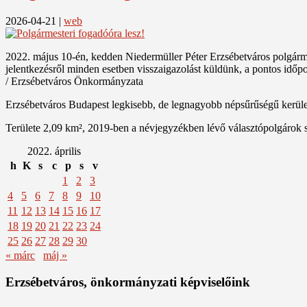
2026-04-21
|
web
2022. május 10-én, kedden Niedermüller Péter Erzsébetváros polgármest
jelentkezésről minden esetben visszaigazolást küldünk, a pontos időp
/ Erzsébetváros Önkormányzata
Erzsébetváros Budapest legkisebb, de legnagyobb népsűrűségű kerülete
Területe 2,09 km², 2019-ben a névjegyzékben lévő választópolgárok 
2022. április
h
K
s
c
p
s
v
1
2
3
4
5
6
7
8
9
10
11
12
13
14
15
16
17
18
19
20
21
22
23
24
25
26
27
28
29
30
« márc
máj »
Erzsébetváros, önkormányzati képviselőink