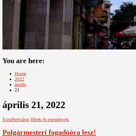
You are here:
Home
2022
április
21
április 21, 2022
Erzsébetváros
Hírek és események
Polgármesteri fogadóóra lesz!