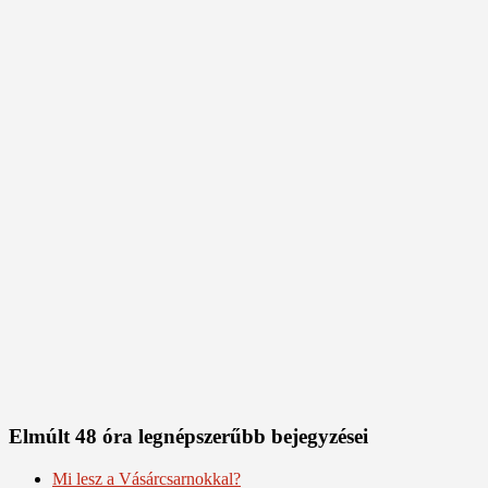
Elmúlt 48 óra legnépszerűbb bejegyzései
Mi lesz a Vásárcsarnokkal?