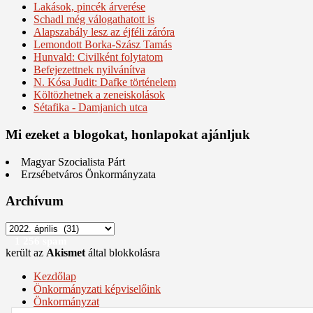
Lakások, pincék árverése
Schadl még válogathatott is
Alapszabály lesz az éjféli záróra
Lemondott Borka-Szász Tamás
Hunvald: Civilként folytatom
Befejezettnek nyilvánítva
N. Kósa Judit: Dafke történelem
Költözhetnek a zeneiskolások
Sétafika - Damjanich utca
Mi ezeket a blogokat, honlapokat ajánljuk
Magyar Szocialista Párt
Erzsébetváros Önkormányzata
Archívum
Archívum
1 256 spam
került az
Akismet
által blokkolásra
Kezdőlap
Önkormányzati képviselőink
Önkormányzat