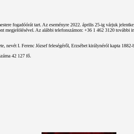
ere fogadóórát tart. Az eseményre 2022. április 25-ig várjuk jelentkez
ont megjelölésével. Az alábbi telefonszámon: +36 1 462 3120 további in
, nevét I. Ferenc József feleségéről, Erzsébet királynéról kapta 1882-
száma 42 127 fő.