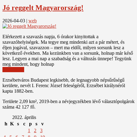
Jó reggelt Magyarország!
2026-04-03
|
web
Elérkezett a szavazás napja, 6 órakor kinyitottak a
szavazóhelyiségek. Ma tegye meg mindenki azt a pár métert, és
éljen jogával, szavazzon – mert ma eldől, milyen sorsunk lesz a
következő években. Ma kezünkben van a sorsunk, holnap már késő
lesz. Legyen a mai nap a szabadság és a változás ünnepe! Tegyünk
meg mindent, hogy holnap
Read More
Erzsébetváros Budapest legkisebb, de legnagyobb népsűrűségű
kerülete, nevét I. Ferenc József feleségéről, Erzsébet királynéról
kapta 1882-ben.
Területe 2,09 km², 2019-ben a névjegyzékben lévő választópolgárok
száma 42 127 fő.
2022. április
h
K
s
c
p
s
v
1
2
3