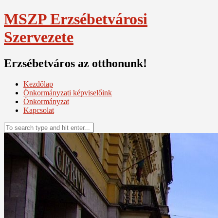
Skip
MSZP Erzsébetvárosi
to
content
Szervezete
Erzsébetváros az otthonunk!
Kezdőlap
Önkormányzati képviselőink
Önkormányzat
Kapcsolat