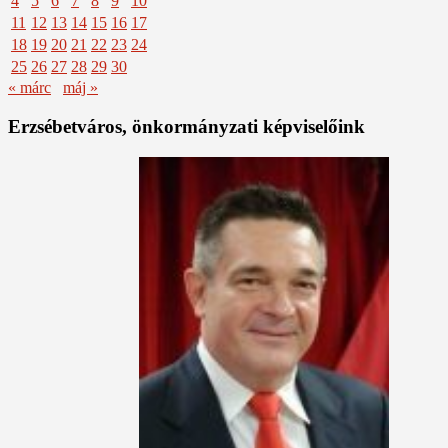
4
5
6
7
8
9
10
11
12
13
14
15
16
17
18
19
20
21
22
23
24
25
26
27
28
29
30
« márc
máj »
Erzsébetváros, önkormányzati képviselőink