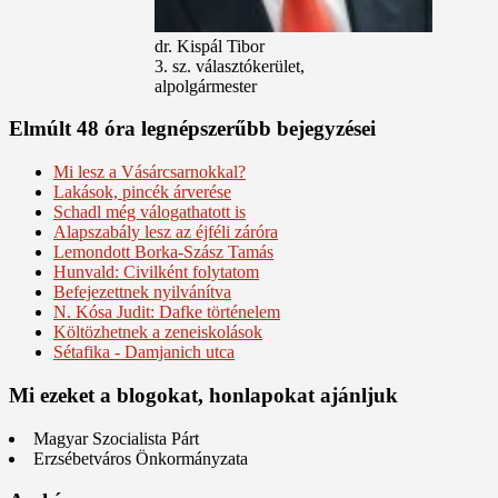
dr. Kispál Tibor
3. sz. választókerület,
alpolgármester
Elmúlt 48 óra legnépszerűbb bejegyzései
Mi lesz a Vásárcsarnokkal?
Lakások, pincék árverése
Schadl még válogathatott is
Alapszabály lesz az éjféli záróra
Lemondott Borka-Szász Tamás
Hunvald: Civilként folytatom
Befejezettnek nyilvánítva
N. Kósa Judit: Dafke történelem
Költözhetnek a zeneiskolások
Sétafika - Damjanich utca
Mi ezeket a blogokat, honlapokat ajánljuk
Magyar Szocialista Párt
Erzsébetváros Önkormányzata