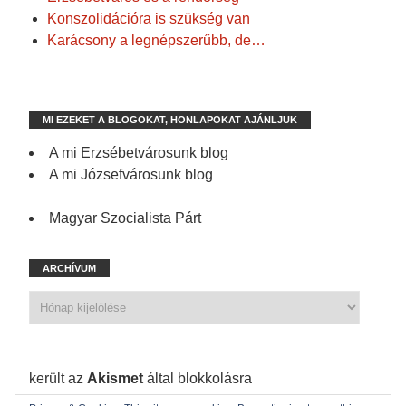
Konszolidációra is szükség van
Karácsony a legnépszerűbb, de…
MI EZEKET A BLOGOKAT, HONLAPOKAT AJÁNLJUK
A mi Erzsébetvárosunk blog
A mi Józsefvárosunk blog
Magyar Szocialista Párt
ARCHÍVUM
1 198 spam
került az
Akismet
által blokkolásra