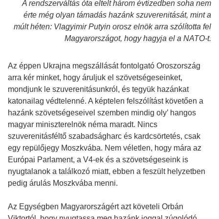
A rendszerváltás óta eltelt három évtizedben soha nem
érte még olyan támadás hazánk szuverenitását, mint a
múlt héten: Vlagyimir Putyin orosz elnök arra szólította fel
Magyarországot, hogy hagyja el a NATO-t.
Az éppen Ukrajna megszállását fontolgató Oroszország
arra kér minket, hogy áruljuk el szövetségeseinket,
mondjunk le szuverenitásunkról, és tegyük hazánkat
katonailag védtelenné. A képtelen felszólítást követően a
hazánk szövetségeseivel szemben mindig oly’ hangos
magyar miniszterelnök néma maradt. Nincs
szuverenitásféltő szabadságharc és kardcsörtetés, csak
egy repülőjegy Moszkvába. Nem véletlen, hogy mára az
Európai Parlament, a V4-ek és a szövetségeseink is
nyugtalanok a találkozó miatt, ebben a feszült helyzetben
pedig árulás Moszkvába menni.
Az Egységben Magyarországért azt követeli Orbán
Viktortól, hogy nyugtassa meg hazánk joggal zúgolódó