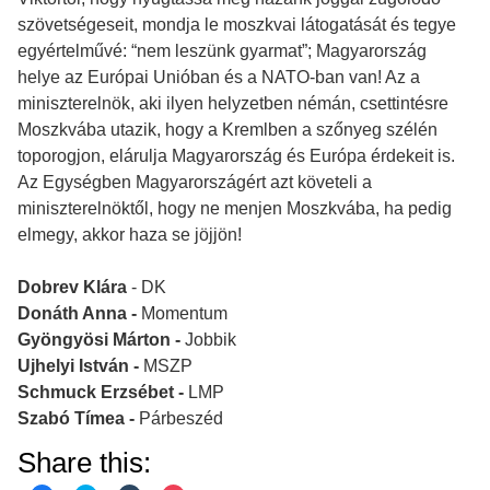
szövetségeseit, mondja le moszkvai látogatását és tegye
egyértelművé: “nem leszünk gyarmat”; Magyarország
helye az Európai Unióban és a NATO-ban van! Az a
miniszterelnök, aki ilyen helyzetben némán, csettintésre
Moszkvába utazik, hogy a Kremlben a szőnyeg szélén
toporogjon, elárulja Magyarország és Európa érdekeit is.
Az Egységben Magyarországért azt követeli a
miniszterelnöktől, hogy ne menjen Moszkvába, ha pedig
elmegy, akkor haza se jöjjön!
Dobrev Klára
- DK
Donáth Anna -
Momentum
Gyöngyösi Márton -
Jobbik
Ujhelyi István -
MSZP
Schmuck Erzsébet -
LMP
Szabó Tímea -
Párbeszéd
Share this: