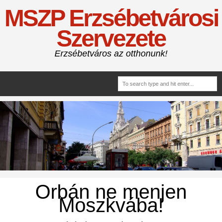
MSZP Erzsébetvárosi
Szervezete
Erzsébetváros az otthonunk!
Orbán ne menjen
Moszkvába!