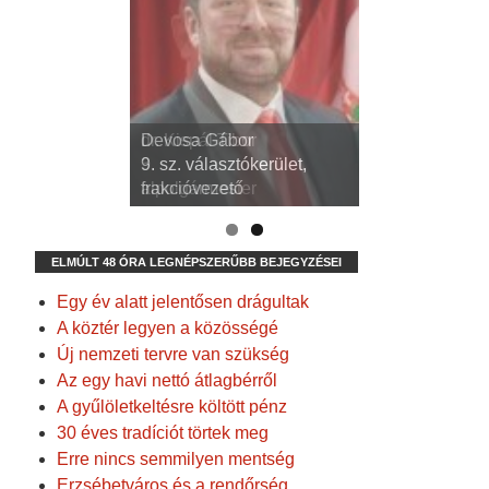
dr. Kispál Tibor
Devosa Gábor
3. sz. választókerület,
9. sz. választókerület,
alpolgármester
frakcióvezető
ELMÚLT 48 ÓRA LEGNÉPSZERŰBB BEJEGYZÉSEI
Egy év alatt jelentősen drágultak
A köztér legyen a közösségé
Új nemzeti tervre van szükség
Az egy havi nettó átlagbérről
A gyűlöletkeltésre költött pénz
30 éves tradíciót törtek meg
Erre nincs semmilyen mentség
Erzsébetváros és a rendőrség