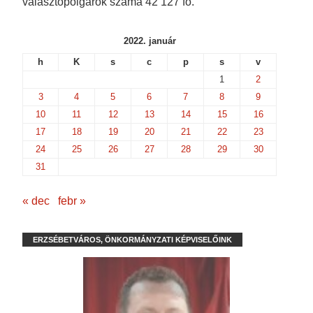
választópolgárok száma 42 127 fő.
o
w
)
)
w
)
)
2022. január
h
K
s
c
p
s
v
1
2
3
4
5
6
7
8
9
10
11
12
13
14
15
16
17
18
19
20
21
22
23
24
25
26
27
28
29
30
31
« dec
febr »
ERZSÉBETVÁROS, ÖNKORMÁNYZATI KÉPVISELŐINK