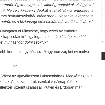
 a rendőrség könnygázzal, villanógránátokkal, vízágyúval
. A Mérce cikkében videókat is lehet látni a rendőrség, a
urva beavatkozásáról. Időközben Lukasenka lekapcsolta
netről, és a biztonsági erők blokád alá vonták a fővárost.
látogatott el Minszkbe, hogy ezzel az emberrel
z kapcsolatokról így fogalmazott,
“a két nép és a két
« 
, mint azt gondolni szoktuk”.
lebb kerülünk egymáshoz. Magyarország két év múlva
***
án Viktor az újraválasztott Lukasenkának. Megkérdeztük a
szoltak. Alekszandr Lukasenkát vasárnap ötödik
ellenzék szerint csalással. Putyin és Erdogan már