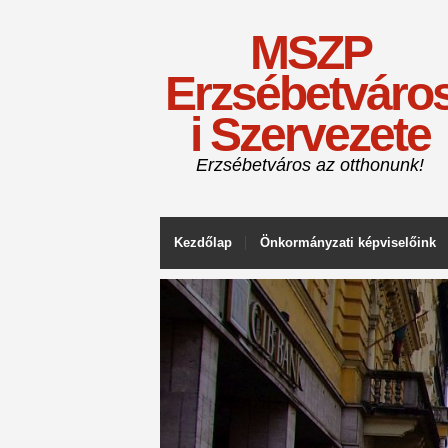
MSZP
Erzsébetváro
i Szervezete
Erzsébetváros az otthonunk!
Kezdőlap
Önkormányzati képviselőink