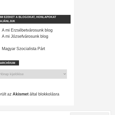
MI EZEKET A BLOGOKAT, HONLAPOKAT
AJÁNLJUK
A mi Erzsébetvárosunk blog
A mi Józsefvárosunk blog
Magyar Szocialista Párt
ARCHÍVUM
1 201 spam
rült az
Akismet
által blokkolásra