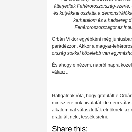
átterjedtek Fehéroroszország-szerte,
és kutyákkal oszlatta a demonstrálókat
karhatalom és a hadsereg d
Fehéroroszországot az inter
Orbán Viktor egyébként még júniusban 
parádézzon. Akkor a magyar-fehéroros
ország sokkal közelebb van egymáshoz
És ahogy elnézem, napról napra köze
választ.
Hallgatnak róla, hogy gratulált-e Orb
miniszterelnök hivatalát, de nem vála
alkalommal választották elnöknek, az 
gratulált neki, tessék sietni.
Share this: