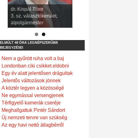
dr. Kispál Tibor
Devosa Gábor
3. sz. választókerület,
9. sz. választókerület,
alpolgármester
frakcióvezető
ELMÚLT 48 ÓRA LEGNÉPSZERŰBB
BEJEGYZÉSEI
Nem a gyűrött ruha volt a baj
Londonban ciki csikket eldobni
Egy év alatt jelentősen drágultak
Jelentős változások jönnek
A köztér legyen a közösségé
Ne egymással versengjenek
Térfigyelő kamerák cseréje
Meghallgattuk Pintér Sándort
Új nemzeti tervre van szükség
Az egy havi nettó átlagbérről