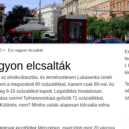
0
Ezt nagyon elcsalták
E
l
gyon elcsalták
I.
ki
 az elnökválasztás, és természetesen Lukasenka ismét
Te
nem a megszokott 90 százalékkal, hanem csak 80-nal. Az
n
g 9-10 százalékot kapott. Legalábbis hivatalosan.
s
ása szerint Tyihanovszkaja győzött 71 százalékkal,
 Különös, nem? Mintha valaki alaposan túlcsalta volna
tetések kezdődtek Minszkben, majd több mint 20 városra