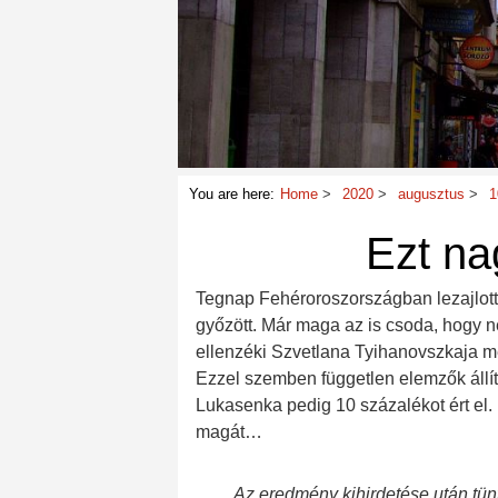
You are here:
Home
2020
augusztus
1
Ezt na
Tegnap Fehéroroszországban lezajlott
győzött. Már maga az is csoda, hogy 
ellenzéki Szvetlana Tyihanovszkaja me
Ezzel szemben független elemzők állít
Lukasenka pedig 10 százalékot ért el.
magát…
Az eredmény kihirdetése után tün