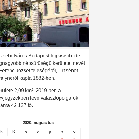
rzsébetváros Budapest legkisebb, de
egnagyobb népsűrűségű kerülete, nevét
 Ferenc József feleségéről, Erzsébet
rálynéról kapta 1882-ben.
rülete 2,09 km², 2019-ben a
évjegyzékben lévő választópolgárok
záma 42 127 fő.
2020. augusztus
h
K
s
c
p
s
v