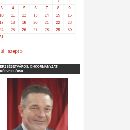
1
2
3
4
5
6
7
8
9
10
11
12
13
14
15
16
17
18
19
20
21
22
23
24
25
26
27
28
29
30
31
júl
szept »
ERZSÉBETVÁROS, ÖNKORMÁNYZATI
KÉPVISELŐINK