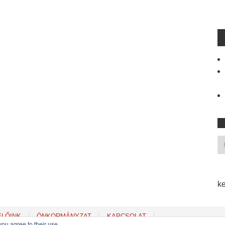
ke
ELŐINK
ÖNKORMÁNYZAT
KAPCSOLAT
you agree to their use.